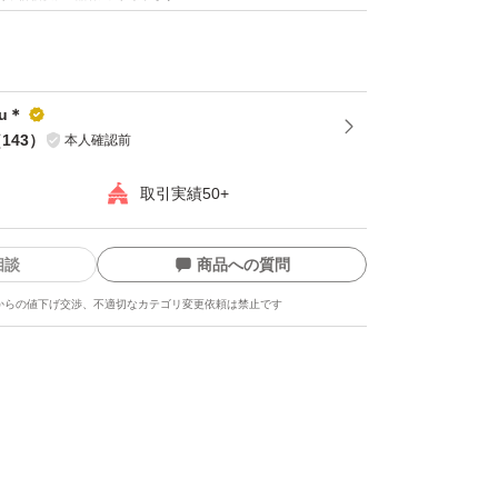
ru＊
（
143
）
本人確認前
取引実績50+
相談
商品への質問
からの値下げ交渉、不適切なカテゴリ変更依頼は禁止です