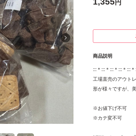
1,355
円
商品説明
:::＊:::＊:::＊:::＊:::＊
工場直売のアウト
形が様々ですが、
※お値下げ不可
※カテ変不可