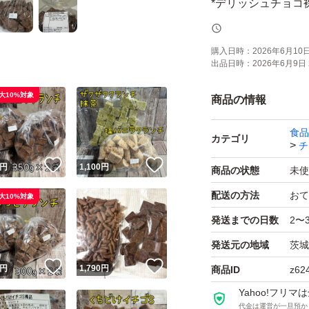
*デリッシュ
【内容量】300g
【賞味期限】2026.
購入日時：
2026年6月10日 
出品日時：
2026年6月9日 
*ガトーショコラク
大10%対象
商品の情報
【内容量】350g
食品
【賞味期限】2026.1
カテゴリ
チ
！
いいね！
いいね！
円
1,100
円
商品の状態
未使
ネコポス用の梱包
配送の方法
おて
大10%対象
箱に厚みが出てし
発送までの日数
2〜
ポスト投函です。
発送元の地域
茨城
！
いいね！
いいね！
よろしくお願いいたしま
円
1,790
円
商品ID
z62
Yahoo!フリ
代金は運営が一旦預か