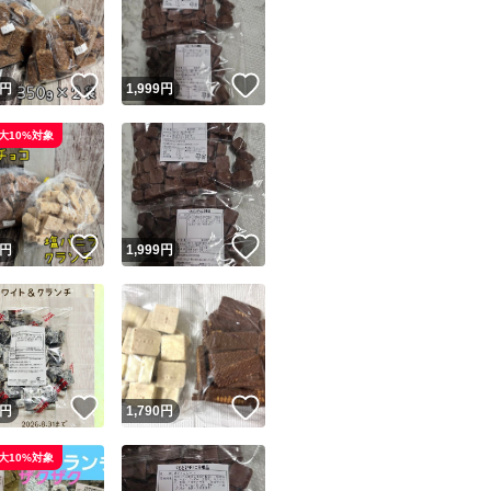
！
いいね！
いいね！
円
1,999
円
大10%対象
ユーザーの実績について
！
いいね！
いいね！
円
1,999
円
o!フリマが定めた一定の基準を満たしたユーザーにバッジを付与しています
出品者
この商品の情報をコピーします
取引出品者
Yahoo!フリマの基準をクリアした安心・安全なユーザーです
！
いいね！
いいね！
商品画像の
無断転載は禁止
されています
円
1,790
円
コピーされた情報は
必ずご自身の商品に合わせて編集
してください
大10%対象
コピーは
1商品につき1回
です
実績◯+
このユーザーはYahoo!フリマの取引を完了させた実績があり