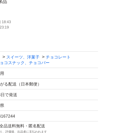
チョコ裸品
12
18:43
23:19
ランチ裸品
スイーツ、洋菓子
チョコレート
1
ョコスナック、チョコバー
用
箱に平らにして入れます。
がる配送（日本郵便）
まう為、緩衝材は付けれません。
3日で発送
県
す...♪*ﾟ
4167244
マは全品送料無料・匿名配送
り、評価後、出品者に支払われます