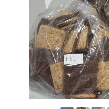
1
/
5