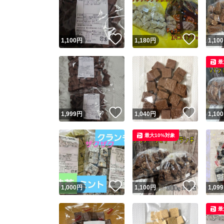
いいね！
いいね
1,100
円
1,180
円
1,100
最
いいね！
いいね
1,999
円
1,040
円
1,100
Yaho
最大10%対象
安心取引
安心
いいね！
いいね
1,000
円
1,100
円
1,099
取引実績
最
取引