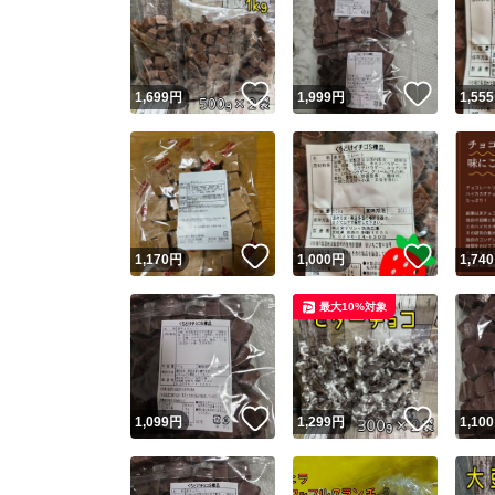
いいね！
いいね
1,699
円
1,999
円
1,555
いいね！
いいね
1,170
円
1,000
円
1,740
最大10%対象
いいね！
いいね
1,099
円
1,299
円
1,100