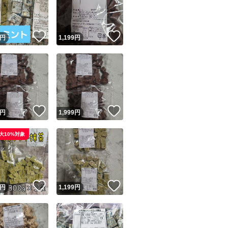
商品情報コピー機
リマ実績◯+
このユーザーは他フリマサービスでの取引実績があります
！
いいね！
いいね！
円
1,199
円
出品ページへ
&安心発送
キャンセル
ジは実績に基づく表示であり、発送を保証しているものではありません
このユーザーは高頻度で24時間以内＆設定した発送日数内に
ード＆安心発送
ます
！
いいね！
いいね！
円
1,999
円
ード発送
このユーザーは高頻度で24時間以内に発送しています
大10%対象
発送
このユーザーは設定した発送日数内に発送しています
！
いいね！
いいね！
円
1,199
円