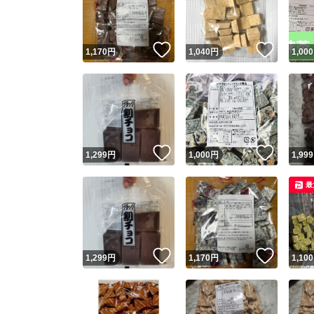
他フ
いいね！
いいね
1,170
円
1,040
円
1,000
スピード
※このバッ
スピ
いいね！
いいね
1,299
円
1,000
円
1,999
スピ
最
安心
いいね！
いいね
1,299
円
1,170
円
1,100