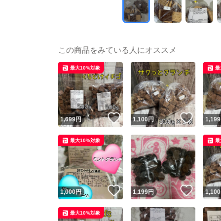
この商品をみている人にオススメ
最大10%対象
最
いいね！
いいね
1,699
円
1,100
円
1,199
最大10%対象
最
いいね！
いいね
1,000
円
1,199
円
1,100
最大10%対象