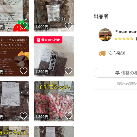
出品者
！
いいね！
いいね！
円
1,000
円
＊man ma
最大10%対象
安心発送
！
いいね！
いいね！
円
1,299
円
価格の
商品への質問
！
いいね！
いいね！
円
1,299
円