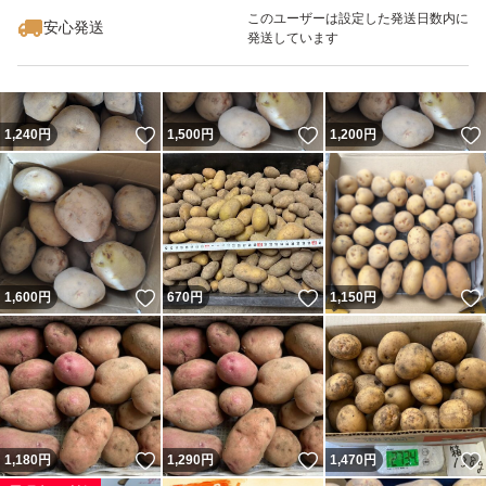
最大10%対象
このユーザーは設定した発送日数内に
安心発送
発送しています
いいね！
いいね！
1,240
円
1,500
円
1,200
円
いいね！
いいね！
1,600
円
670
円
1,150
円
いいね！
いいね！
1,180
円
1,290
円
1,470
円