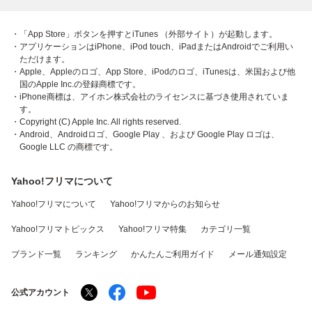
・「App Store」ボタンを押すとiTunes （外部サイト）が起動します。
・アプリケーションはiPhone、iPod touch、iPadまたはAndroidでご利用い
ただけます。
・Apple、Appleのロゴ、App Store、iPodのロゴ、iTunesは、米国および他
国のApple Inc.の登録商標です。
・iPhone商標は、アイホン株式会社のライセンスに基づき使用されていま
す。
・Copyright (C) Apple Inc. All rights reserved.
・Android、Androidロゴ、Google Play 、および Google Play ロゴは、
Google LLC の商標です。
Yahoo!フリマについて
Yahoo!フリマについて
Yahoo!フリマからのお知らせ
Yahoo!フリマトピックス
Yahoo!フリマ特集
カテゴリ一覧
ブランド一覧
ランキング
かんたんご利用ガイド
メール通知設定
公式アカウント