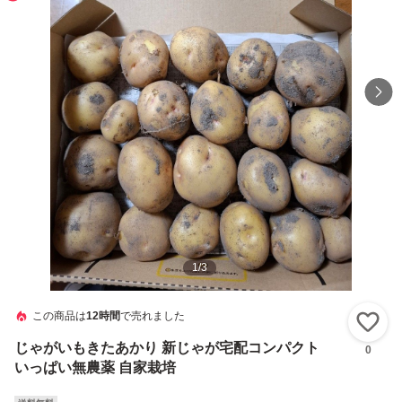
1
/
3
この商品は
12時間
で売れました
い
じゃがいもきたあかり 新じゃが宅配コンパクト
0
いっぱい無農薬 自家栽培