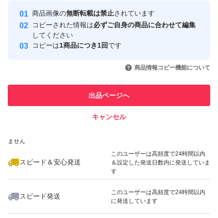
最大10%対象
最大10%対象
Yahoo!フリマの基準をクリアした安
安心取引出品者
商品画像の
無断転載は禁止
されています
心・安全なユーザーです
コピーされた情報は
必ずご自身の商品に合わせて編集
取引実績
してください
コピーは
1商品につき1回
です
このユーザーはYahoo!フリマの取
取引実績◯+
いいね！
いいね！
700
円
700
円
880
円
引を完了させた実績があります
商品情報コピー機能について
このユーザーは他フリマサービス
他フリマ実績◯+
出品ページへ
での取引実績があります
キャンセル
スピード&安心発送
いいね！
いいね！
850
※このバッジは実績に基づく表示であり、発送を保証しているものではあり
円
1,000
円
1,600
円
ません
このユーザーは高頻度で24時間以内
スピード＆安心発送
＆設定した発送日数内に発送していま
す
このユーザーは高頻度で24時間以内
スピード発送
に発送しています
いいね！
いいね！
880
円
900
円
880
円