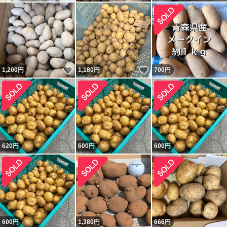
いいね！
いいね！
1,200
円
1,180
円
700
円
620
円
600
円
600
円
600
円
1,380
円
666
円