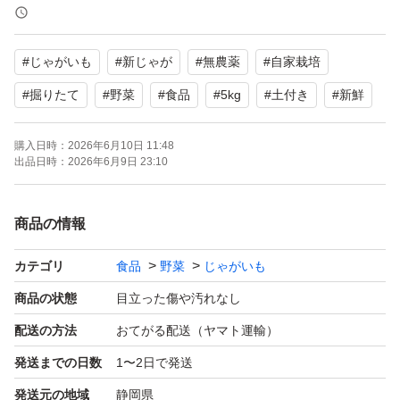
【商品の状態】目立った傷や汚れなし
【その他】無農薬、自家栽培
#
じゃがいも
#
新じゃが
#
無農薬
#
自家栽培
よろしくお願いいたします。
#
掘りたて
#
野菜
#
食品
#
5kg
#
土付き
#
新鮮
購入日時：
2026年6月10日 11:48
出品日時：
2026年6月9日 23:10
商品の情報
カテゴリ
食品
野菜
じゃがいも
商品の状態
目立った傷や汚れなし
配送の方法
おてがる配送（ヤマト運輸）
発送までの日数
1〜2日で発送
発送元の地域
静岡県