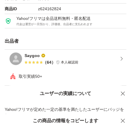
商品ID
z624162824
Yahoo!フリマは全品送料無料・匿名配送
代金は運営が一旦預かり、評価後、出品者に支払われます
出品者
Saygoo
（
64
）
本人確認前
取引実績50+
ユーザーの実績について
価格の相談
商品への質問
商品への質問からの値下げ交渉、不適切なカテゴリ変更依頼は禁止です
Yahoo!フリマが定めた一定の基準を満たしたユーザーにバッジを
付与しています
この商品をみている人にオススメ
この商品の情報をコピーします
安心取引出品者