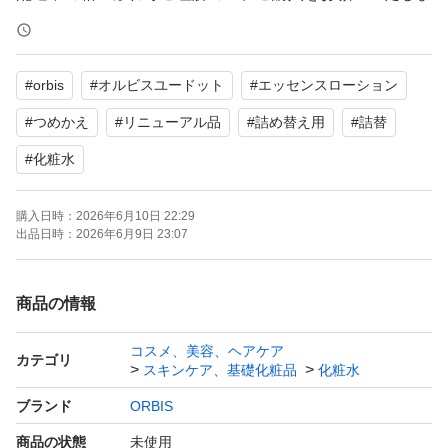
す。
お値下げ不可です。
#
orbis
#
オルビスユードット
#
エッセンスローション
購入時期：2026年6月
#
つめかえ
#
リニューアル品
#
詰め替え用
#
詰替
#
化粧水
ブランド：ORBIS
お肌の悩み：エイジング
購入日時：
2026年6月10日 22:29
出品日時：
2026年6月9日 23:07
使用感：肌のハリ、弾力
セット/単品：単品
商品の情報
本体/詰め替え
コスメ、美容、ヘアケア
カテゴリ
スキンケア、基礎化粧品
化粧水
ブランド
ORBIS
商品の状態
未使用