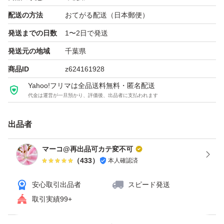
配送の方法
おてがる配送（日本郵便）
発送までの日数
1〜2日で発送
発送元の地域
千葉県
商品ID
z624161928
Yahoo!フリマは全品送料無料・匿名配送
代金は運営が一旦預かり、評価後、出品者に支払われます
出品者
マーコ@再出品可カテ変不可
（
433
）
本人確認済
安心取引出品者
スピード発送
取引実績99+