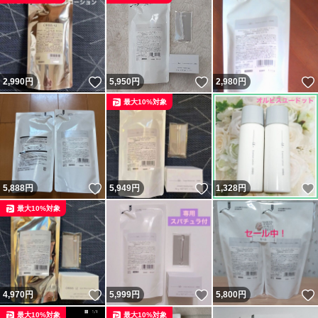
いいね！
いいね！
2,990
円
5,950
円
2,980
円
最大10%対象
いいね！
いいね！
5,888
円
5,949
円
1,328
円
最大10%対象
いいね！
いいね！
4,970
円
5,999
円
5,800
円
最大10%対象
最大10%対象