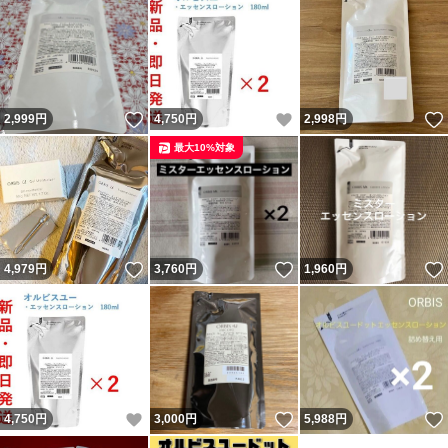
いいね！
いいね！
2,999
円
4,750
円
2,998
円
最大10%対象
いいね！
いいね！
4,979
円
3,760
円
1,960
円
いいね！
いいね！
4,750
円
3,000
円
5,988
円