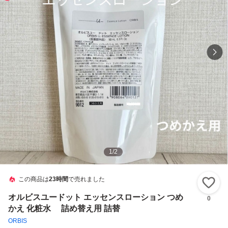
1
/
2
この商品は
23時間
で売れました
い
オルビスユードット エッセンスローション つめ
0
かえ 化粧水 詰め替え用 詰替
ORBIS