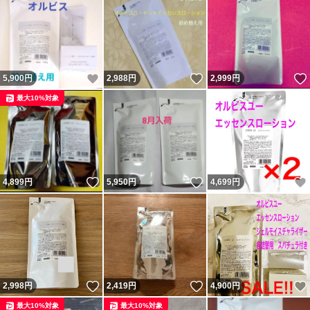
いいね！
いいね！
5,900
円
2,988
円
2,999
円
最大10%対象
いいね！
いいね！
4,899
円
5,950
円
4,699
円
いいね！
いいね！
2,998
円
2,419
円
4,900
円
最大10%対象
最大10%対象