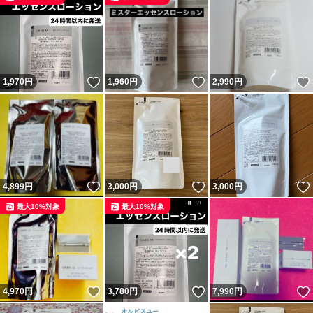
いいね！
いいね！
1,970
円
1,960
円
2,990
円
いいね！
いいね！
4,899
円
3,000
円
3,000
円
最大10%対象
最大10%対象
いいね！
いいね！
4,970
円
3,780
円
7,990
円