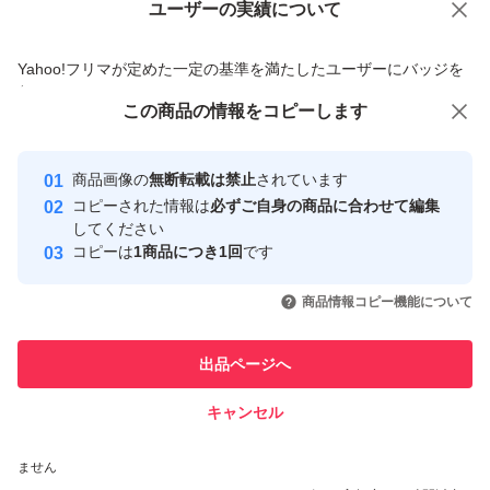
ユーザーの実績について
価格の相談
商品への質問
商品への質問からの値下げ交渉、不適切なカテゴリ変更依頼は禁止です
Yahoo!フリマが定めた一定の基準を満たしたユーザーにバッジを
付与しています
この商品をみている人にオススメ
この商品の情報をコピーします
安心取引出品者
最大10%対象
最大10%対象
Yahoo!フリマの基準をクリアした安
安心取引出品者
商品画像の
無断転載は禁止
されています
心・安全なユーザーです
コピーされた情報は
必ずご自身の商品に合わせて編集
取引実績
してください
コピーは
1商品につき1回
です
このユーザーはYahoo!フリマの取
取引実績◯+
いいね！
いいね！
2,980
円
2,950
円
5,850
円
引を完了させた実績があります
商品情報コピー機能について
最大10%対象
最大10%対象
このユーザーは他フリマサービス
他フリマ実績◯+
出品ページへ
での取引実績があります
キャンセル
スピード&安心発送
いいね！
いいね！
3,050
※このバッジは実績に基づく表示であり、発送を保証しているものではあり
円
2,400
円
2,950
円
ません