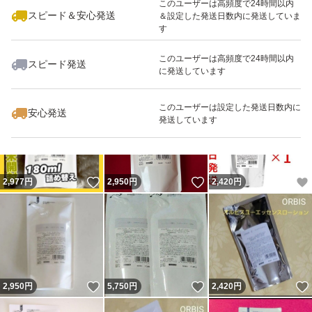
このユーザーは高頻度で24時間以内
スピード＆安心発送
＆設定した発送日数内に発送していま
す
このユーザーは高頻度で24時間以内
スピード発送
に発送しています
いいね！
いいね！
2,950
円
2,950
円
3,050
円
このユーザーは設定した発送日数内に
安心発送
発送しています
いいね！
いいね！
2,977
円
2,950
円
2,420
円
いいね！
いいね！
2,950
円
5,750
円
2,420
円