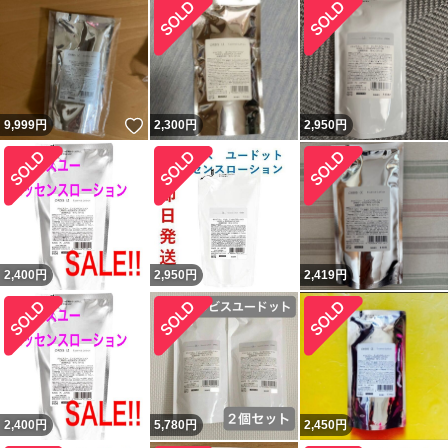
いいね！
9,999
円
2,300
円
2,950
円
2,400
円
2,950
円
2,419
円
2,400
円
5,780
円
2,450
円