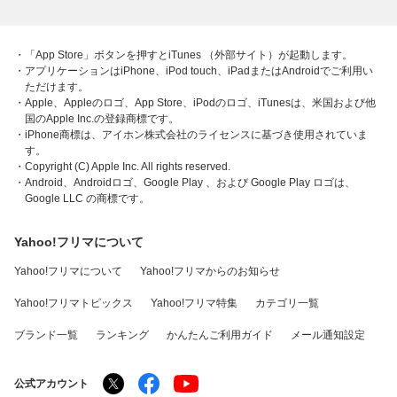
・「App Store」ボタンを押すとiTunes （外部サイト）が起動します。
・アプリケーションはiPhone、iPod touch、iPadまたはAndroidでご利用い
ただけます。
・Apple、Appleのロゴ、App Store、iPodのロゴ、iTunesは、米国および他
国のApple Inc.の登録商標です。
・iPhone商標は、アイホン株式会社のライセンスに基づき使用されていま
す。
・Copyright (C) Apple Inc. All rights reserved.
・Android、Androidロゴ、Google Play 、および Google Play ロゴは、
Google LLC の商標です。
Yahoo!フリマについて
Yahoo!フリマについて
Yahoo!フリマからのお知らせ
Yahoo!フリマトピックス
Yahoo!フリマ特集
カテゴリ一覧
ブランド一覧
ランキング
かんたんご利用ガイド
メール通知設定
公式アカウント