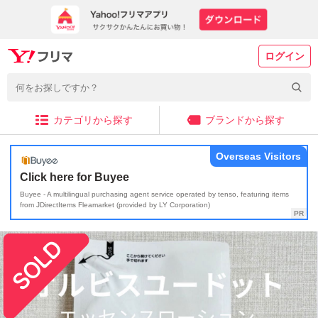
ログイン
カテゴリから探す
ブランドから探す
Overseas Visitors
Click here for Buyee
Buyee - A multilingual purchasing agent service operated by tenso, featuring items
from JDirectItems Fleamarket (provided by LY Corporation)