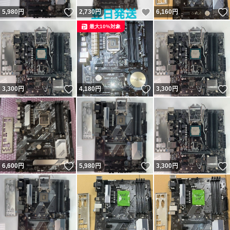
いいね！
いいね！
5,980
円
2,730
円
6,160
円
最大10%対象
いいね！
いいね！
3,300
円
4,180
円
3,300
円
いいね！
いいね！
6,600
円
5,980
円
3,300
円