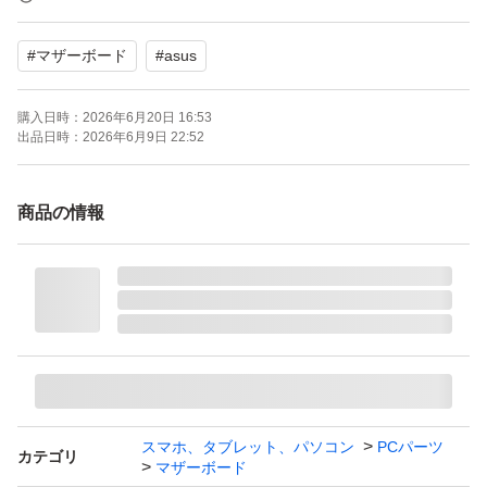
タバコ・ペット臭などは有りません
#
マザーボード
#
asus
★再出品
購入日時：
2026年6月20日 16:53
24時間10%ポイントキャンペーン開催中は再出品対応い
出品日時：
2026年6月9日 22:52
たします
ご希望の方は質問欄よりコメントください
商品の情報
★お値引きについて
最安値＆スピード発送のためお値引き依頼はご遠慮くださ
い
お値引き依頼はブロック対象となります
★保証その他について
スマホ、タブレット、パソコン
PCパーツ
カテゴリ
マザーボード
・ゴールド出品者施策による入金対応を行っておりますの