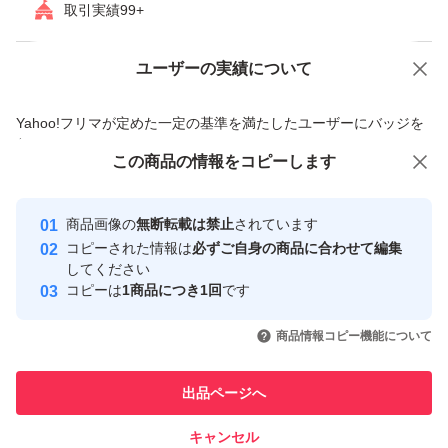
取引実績99+
ユーザーの実績について
価格の相談
商品への質問
商品への質問からの値下げ交渉、不適切なカテゴリ変更依頼は禁止です
Yahoo!フリマが定めた一定の基準を満たしたユーザーにバッジを
付与しています
この商品をみている人にオススメ
この商品の情報をコピーします
安心取引出品者
Yahoo!フリマの基準をクリアした安
安心取引出品者
商品画像の
無断転載は禁止
されています
心・安全なユーザーです
コピーされた情報は
必ずご自身の商品に合わせて編集
取引実績
してください
コピーは
1商品につき1回
です
このユーザーはYahoo!フリマの取
取引実績◯+
いいね！
いいね！
3,800
円
5,300
円
4,980
円
引を完了させた実績があります
商品情報コピー機能について
このユーザーは他フリマサービス
他フリマ実績◯+
出品ページへ
での取引実績があります
キャンセル
スピード&安心発送