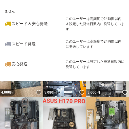
いいね！
いいね！
5,000
※このバッジは実績に基づく表示であり、発送を保証しているものではあり
円
4,200
円
2,450
円
ません
このユーザーは高頻度で24時間以内
スピード＆安心発送
＆設定した発送日数内に発送していま
す
このユーザーは高頻度で24時間以内
スピード発送
に発送しています
いいね！
いいね！
4,999
円
4,980
円
6,400
円
このユーザーは設定した発送日数内に
安心発送
発送しています
いいね！
いいね！
4,000
円
5,080
円
3,660
円