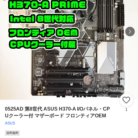
1
/
5
い
0525AD 第8世代 ASUS H370-A I/Oパネル・CP
1
Uクーラー付 マザーボード フロンティアOEM
ASUS
送料無料