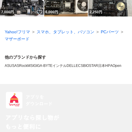
いいね！
7,000
円
6,000
円
2,250
円
Yahoo!フリマ
スマホ、タブレット、パソコン
PCパーツ
マザーボード
他のブランドから探す
ASUS
ASRock
MSI
GIGA-BYTE
インテル
DELL
ECS
BIOSTAR
日本HP
AOpen