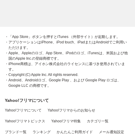
・「App Store」ボタンを押すとiTunes （外部サイト）が起動します。
・アプリケーションはiPhone、iPod touch、iPadまたはAndroidでご利用い
ただけます。
・Apple、Appleのロゴ、App Store、iPodのロゴ、iTunesは、米国および他
国のApple Inc.の登録商標です。
・iPhone商標は、アイホン株式会社のライセンスに基づき使用されていま
す。
・Copyright (C) Apple Inc. All rights reserved.
・Android、Androidロゴ、Google Play 、および Google Play ロゴは、
Google LLC の商標です。
Yahoo!フリマについて
Yahoo!フリマについて
Yahoo!フリマからのお知らせ
Yahoo!フリマトピックス
Yahoo!フリマ特集
カテゴリ一覧
ブランド一覧
ランキング
かんたんご利用ガイド
メール通知設定