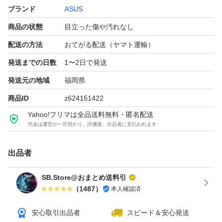
ブランド
ASUS
でこちらも基本的に同等の条件にするためご購入後24H以
商品の状態
目立った傷や汚れなし
内の発送を行っています
・到着後24時間後の返金対応は(システム手数料・往復送
配送の方法
おてがる配送（ヤマト運輸）
料)購入者様負担となりますので初期動作確認は時間内に
発送までの日数
1〜2日で発送
行われてください
発送元の地域
福岡県
・動作に影響のない動作音は保証外です
商品ID
z624151422
・購入者の知識・スキル不足に起因するクレームは受付で
Yahoo!フリマは全品送料無料・匿名配送
きません
代金は運営が一旦預かり、評価後、出品者に支払われます
・配達指定日時は着地が北海道沖縄の場合日時指定を行う
出品者
と到着日が大幅に遅れる為すべての発送は「指定なし」で
す
SB.Store@おまとめ送料引
・必要な場合は購入者様で発送通知後にアプリや運送会社
（
1487
）
本人確認済
安心取引出品者
スピード＆安心発送