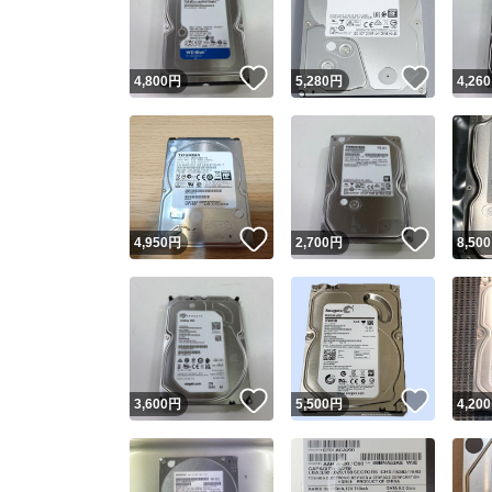
他フ
いいね！
いいね
4,800
円
5,280
円
4,260
スピード
※このバッ
スピ
いいね！
いいね
4,950
円
2,700
円
8,500
スピ
安心
いいね！
いいね
3,600
円
5,500
円
4,200