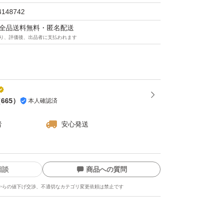
4148742
マは全品送料無料・匿名配送
り、評価後、出品者に支払われます
（
665
）
本人確認済
者
安心発送
相談
商品への質問
からの値下げ交渉、不適切なカテゴリ変更依頼は禁止です