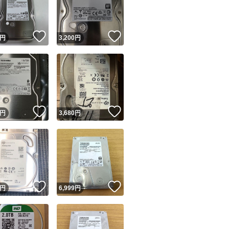
商品情報コピー機
リマ実績◯+
このユーザーは他フリマサービスでの取引実績があります
！
いいね！
いいね！
円
3,200
円
出品ページへ
&安心発送
キャンセル
ジは実績に基づく表示であり、発送を保証しているものではありません
このユーザーは高頻度で24時間以内＆設定した発送日数内に
ード＆安心発送
ます
！
いいね！
いいね！
円
3,680
円
ード発送
このユーザーは高頻度で24時間以内に発送しています
発送
このユーザーは設定した発送日数内に発送しています
！
いいね！
いいね！
円
6,999
円