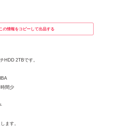
この情報をコピーして出品する
ンチHDD 2TBです。
BA
用時間少
チ
たします。