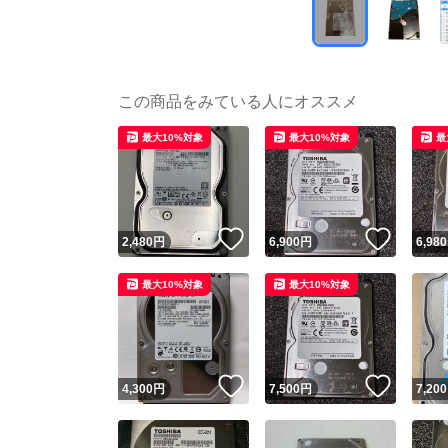
この商品をみている人にオススメ
最大10%対象
最大10%対象
最
いいね！
いいね
2,480
円
6,900
円
6,980
最大10%対象
最大10%対象
いいね！
いいね
4,300
円
7,500
円
7,200