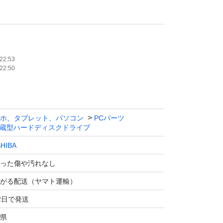
22:53
22:50
ホ、タブレット、パソコン
PCパーツ
蔵型ハードディスクドライブ
HIBA
った傷や汚れなし
がる配送（ヤマト運輸）
2日で発送
県