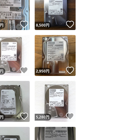
！
いいね！
いいね！
円
8,500
円
ユーザーの実績について
！
いいね！
いいね！
円
2,950
円
o!フリマが定めた一定の基準を満たしたユーザーにバッジを付与しています
出品者
この商品の情報をコピーします
取引出品者
Yahoo!フリマの基準をクリアした安心・安全なユーザーです
！
いいね！
いいね！
商品画像の
無断転載は禁止
されています
円
5,280
円
コピーされた情報は
必ずご自身の商品に合わせて編集
してください
コピーは
1商品につき1回
です
実績◯+
このユーザーはYahoo!フリマの取引を完了させた実績があり