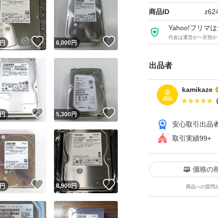
商品ID
z62
Yahoo!フリ
代金は運営が一旦預か
！
いいね！
いいね！
円
6,000
円
出品者
kamikaze
！
いいね！
いいね！
円
5,300
円
安心取引出品
取引実績99+
価格の
！
いいね！
いいね！
円
8,900
円
商品への質問