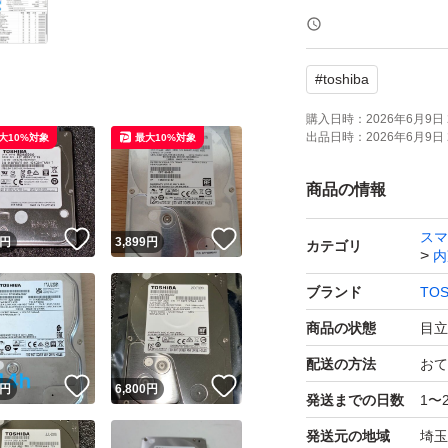
#
toshiba
購入日時：
2026年6月9日 
出品日時：
2026年6月9日 
大10%対象
最大10%対象
商品の情報
スマ
！
いいね！
いいね！
円
3,899
円
カテゴリ
内
ブランド
TOS
商品の状態
目立
配送の方法
おて
！
いいね！
いいね！
円
6,800
円
発送までの日数
1〜
発送元の地域
埼玉