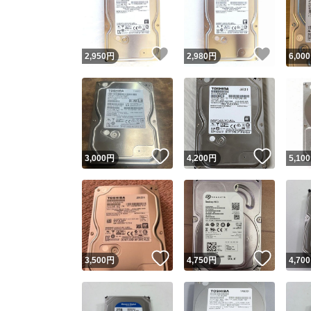
いいね！
いいね
2,950
円
2,980
円
6,000
いいね！
いいね
3,000
円
4,200
円
5,100
Yaho
安心取引
安心
いいね！
いいね
3,500
円
4,750
円
4,700
取引実績
取引