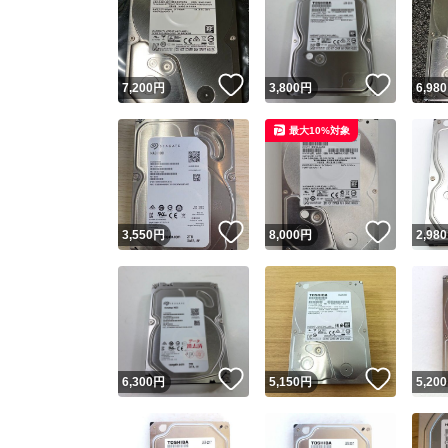
いいね！
いいね
7,200
円
3,800
円
6,980
最大10%対象
いいね！
いいね
3,550
円
8,000
円
2,980
いいね！
いいね
6,300
円
5,150
円
5,200