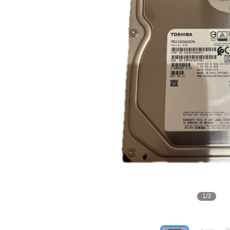
1
/
3