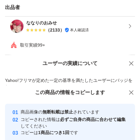
出品者
ななりのおみせ
（
2133
）
本人確認済
取引実績99+
ユーザーの実績について
価格の相談
商品への質問
商品への質問からの値下げ交渉、不適切なカテゴリ変更依頼は禁止です
Yahoo!フリマが定めた一定の基準を満たしたユーザーにバッジを
付与しています
この商品をみている人にオススメ
この商品の情報をコピーします
安心取引出品者
最大10%対象
Yahoo!フリマの基準をクリアした安
安心取引出品者
商品画像の
無断転載は禁止
されています
心・安全なユーザーです
コピーされた情報は
必ずご自身の商品に合わせて編集
取引実績
してください
コピーは
1商品につき1回
です
このユーザーはYahoo!フリマの取