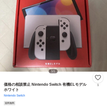
1
/
1
い
価格の相談禁止 Nintendo Switch 有機ELモデル
1
ホワイト
Nintendo Switch
送料無料