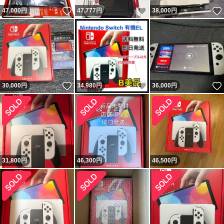
いいね！
いいね！
47,000
円
47,777
円
38,000
円
いいね！
いいね！
30,000
円
34,980
円
36,000
円
31,800
円
46,300
円
46,500
円