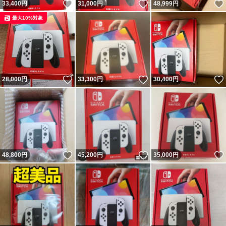
いいね！
いいね！
33,400
円
31,000
円
48,999
円
最大10%対象
いいね！
いいね！
28,000
円
33,300
円
30,400
円
いいね！
いいね！
48,800
円
45,200
円
35,000
円