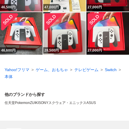
46,500
円
47,000
円
27,000
円
46,600
円
28,500
円
27,000
円
Yahoo!フリマ
ゲーム、おもちゃ
テレビゲーム
Switch
本体
他のブランドから探す
任天堂
Pokemon
ZUIKI
SONY
スクウェア・エニックス
ASUS