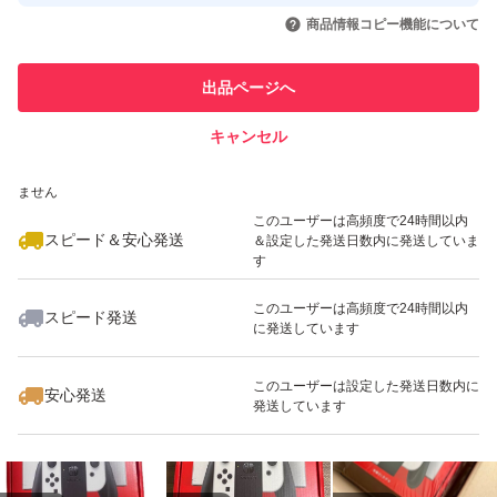
取引実績◯+
いいね！
いいね！
47,888
円
35,000
円
46,500
円
引を完了させた実績があります
商品情報コピー機能について
最大10%対象
このユーザーは他フリマサービス
他フリマ実績◯+
出品ページへ
での取引実績があります
キャンセル
スピード&安心発送
いいね！
いいね！
47,300
※このバッジは実績に基づく表示であり、発送を保証しているものではあり
円
46,000
円
47,800
円
ません
最大10%対象
このユーザーは高頻度で24時間以内
スピード＆安心発送
＆設定した発送日数内に発送していま
す
このユーザーは高頻度で24時間以内
スピード発送
に発送しています
いいね！
いいね！
30,800
円
34,000
円
47,000
円
このユーザーは設定した発送日数内に
安心発送
発送しています