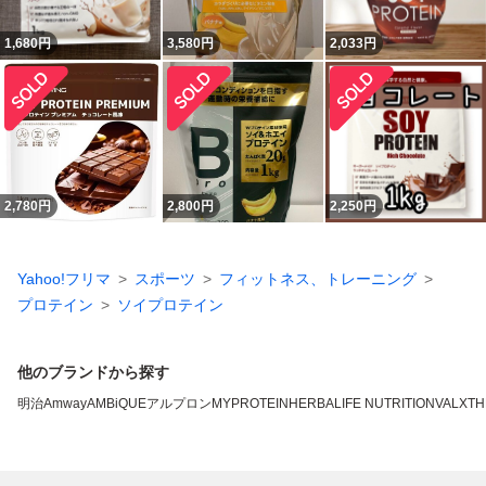
1,680
円
3,580
円
2,033
円
2,780
円
2,800
円
2,250
円
Yahoo!フリマ
スポーツ
フィットネス、トレーニング
プロテイン
ソイプロテイン
他のブランドから探す
明治
Amway
AMBiQUE
アルプロン
MYPROTEIN
HERBALIFE NUTRITION
VALX
TH