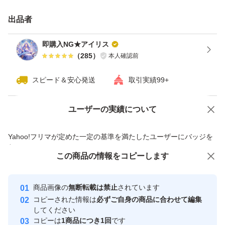
出品者
即購入NG★アイリス
（
285
）
本人確認前
スピード＆安心発送
取引実績99+
ユーザーの実績について
価格の相談
商品への質問
商品への質問からの値下げ交渉、不適切なカテゴリ変更依頼は禁止です
Yahoo!フリマが定めた一定の基準を満たしたユーザーにバッジを
付与しています
この商品をみている人にオススメ
この商品の情報をコピーします
安心取引出品者
最大10%対象
Yahoo!フリマの基準をクリアした安
安心取引出品者
商品画像の
無断転載は禁止
されています
心・安全なユーザーです
コピーされた情報は
必ずご自身の商品に合わせて編集
取引実績
してください
コピーは
1商品につき1回
です