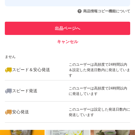
このユーザーはYahoo!フリマの取
取引実績◯+
いいね！
いいね！
2,800
円
2,830
円
3,580
円
引を完了させた実績があります
商品情報コピー機能について
最大10%対象
最大10%対象
このユーザーは他フリマサービス
他フリマ実績◯+
出品ページへ
での取引実績があります
キャンセル
スピード&安心発送
いいね！
いいね！
2,399
※このバッジは実績に基づく表示であり、発送を保証しているものではあり
円
2,780
円
2,280
円
ません
このユーザーは高頻度で24時間以内
スピード＆安心発送
＆設定した発送日数内に発送していま
す
このユーザーは高頻度で24時間以内
スピード発送
に発送しています
いいね！
いいね！
1,680
円
3,300
円
3,250
円
このユーザーは設定した発送日数内に
安心発送
発送しています