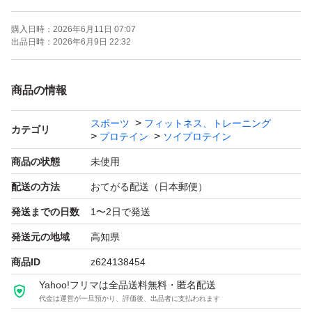
んぱく質不足をサポートするJAKSソイプロテイン。品
購入日時：
2026年6月11日 07:07
質・原料・味・溶けやすさ全てを追求したソイプロテイン
出品日時：
2026年6月9日 22:32
です。
【高タンパク】味や溶けやすさ、飲みやすさはもちろんの
商品の情報
ことしっかりとたんぱく質の量にもこだわり、1食25gあ
スポーツ
フィットネス、トレーニング
たり20gのたんぱく質含有を実現。
カテゴリ
プロテイン
ソイプロテイン
【国内製造へのこだわり】ソイプロテイン原料は100%国
商品の状態
未使用
内製造品のみを使用。品質と安全性を追求した設計になっ
配送の方法
おてがる配送（日本郵便）
ております。
発送までの日数
1〜2日で発送
【完熟バナナの濃厚さ】まるで本物のバナナのような風味
と濃厚な甘さがクセになるフレーバーです。
発送元の地域
高知県
【安心・安全へのこだわり】品質管理を徹底した国内工場
商品ID
z624138454
Yahoo!フリマは全品送料無料・匿名配送
代金は運営が一旦預かり、評価後、出品者に支払われます