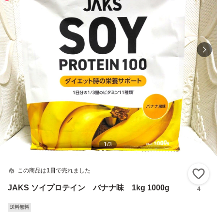
1
/
3
この商品は
1日
で売れました
い
JAKS ソイプロテイン バナナ味 1kg 1000g
4
送料無料