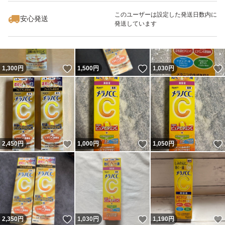
このユーザーは設定した発送日数内に
安心発送
発送しています
いいね！
いいね！
1,300
円
1,500
円
1,030
円
いいね！
いいね！
2,450
円
1,000
円
1,050
円
いいね！
いいね！
2,350
円
1,030
円
1,190
円