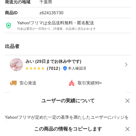
パッケージの細かい傷やシワなど
発送元の地域
千葉県
気になる方や完璧を求める方はご遠慮下さい。
商品ID
z624135730
Yahoo!フリマは全品送料無料・匿名配送
代金は運営が一旦預かり、評価後、出品者に支払われます
不当評価ありますが、
同一人物からの
出品者
メイン、サブ垢などから嫌がらせによるものです。
みい (29日までお休み中です)
（
7012
）
本人確認済
1件ずつ責任を持って発送していますが、
それでも悪いの評価が気になる方は
安心発送
取引実績99+
ご購入をお控えください。
ユーザーの実績について
価格の相談
商品への質問
色々書いてありますが、
商品への質問からの値下げ交渉、不適切なカテゴリ変更依頼は禁止です
Yahoo!フリマが定めた一定の基準を満たしたユーザーにバッジを
付与しています
この商品をみている人にオススメ
この商品の情報をコピーします
安心取引出品者