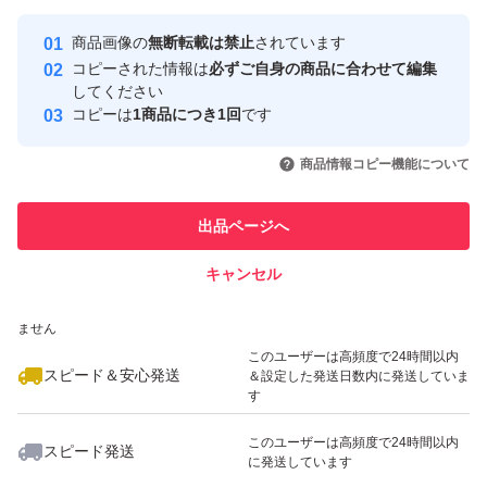
最大10%対象
最大10%対象
最大10%対象
Yahoo!フリマの基準をクリアした安
安心取引出品者
商品画像の
無断転載は禁止
されています
心・安全なユーザーです
コピーされた情報は
必ずご自身の商品に合わせて編集
取引実績
してください
コピーは
1商品につき1回
です
このユーザーはYahoo!フリマの取
取引実績◯+
いいね！
いいね！
1,280
円
1,280
円
1,280
円
引を完了させた実績があります
商品情報コピー機能について
最大10%対象
最大10%対象
このユーザーは他フリマサービス
他フリマ実績◯+
出品ページへ
での取引実績があります
キャンセル
スピード&安心発送
いいね！
いいね！
1,000
※このバッジは実績に基づく表示であり、発送を保証しているものではあり
円
1,300
円
1,295
円
ません
最大10%対象
最大10%対象
最大10%対象
このユーザーは高頻度で24時間以内
スピード＆安心発送
＆設定した発送日数内に発送していま
す
このユーザーは高頻度で24時間以内
スピード発送
に発送しています
いいね！
いいね！
1,290
円
2,390
円
1,299
円