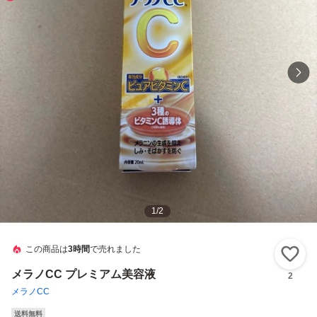
1
/
2
この商品は
3時間
で売れました
い
メラノCC プレミアム美容液
2
メラノCC
送料無料