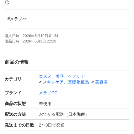
クーポンのご利用はメッセージお願い致します。
対応させていただきます。
#
メラノcc
(12時間以上返信が返ってこない場合は、
購入日時：
2026年6月10日 01:34
メッセージに気づいていない可能性があります。
出品日時：
2026年6月9日 22:29
すみません、再度送っていただけると助かります)
商品の情報
価格相談×
コスメ、美容、ヘアケア
クーポンをご利用下さい。
カテゴリ
スキンケア、基礎化粧品
美容液
ブランド
メラノCC
たばこ→吸わないです。
商品の状態
未使用
ペット→猫を飼っています。
配送の方法
おてがる配送（日本郵便）
発送までの日数
2〜3日で発送
未使用品ですが、自宅保管です。