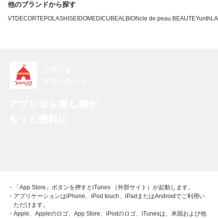
他のブランドから探す
VT
DECORTE
POLA
SHISEIDO
MEDICUBE
ALBION
cle de peau BEAUTE
Yunth
L
・「App Store」ボタンを押すとiTunes （外部サイト）が起動します。
・アプリケーションはiPhone、iPod touch、iPadまたはAndroidでご利用い
ただけます。
・Apple、Appleのロゴ、App Store、iPodのロゴ、iTunesは、米国および他