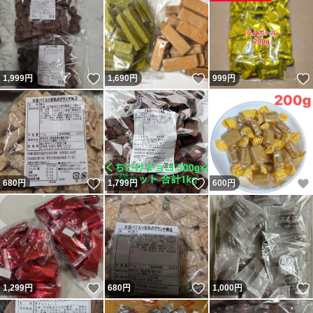
いいね！
いいね！
1,999
円
1,690
円
999
円
いいね！
いいね！
680
円
1,799
円
600
円
いいね！
いいね！
1,299
円
680
円
1,000
円