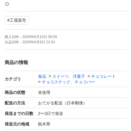
す。
#
工場直売
◎チョコが溶けていたという理由での悪い評価はご遠慮く
ださい！
購入日時：
2026年6月10日 08:59
出品日時：
2026年6月9日 22:03
●チョコレートのアウトレット商品です。最初から欠け割
れ等ありますがお味は美味しいです^_^
商品の情報
食品
スイーツ、洋菓子
チョコレート
裸品のチョコレート菓子です。
カテゴリ
チョコスナック、チョコバー
商品の状態
未使用
●キャラメルクランチ 裸品 350g×2袋
配送の方法
おてがる配送（日本郵便）
発送までの日数
2〜3日で発送
●賞味期限、原材料等は画像2枚目をご覧ください。
発送元の地域
栃木県