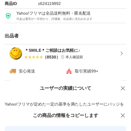
※ゆうパケット（窓口手渡し）での発送です。厚さがギリ
商品ID
z624119892
ギリのため、緩衝材なし、宅配ビニール袋と封筒での安心
Yahoo!フリマは全品送料無料・匿名配送
代金は運営が一旦預かり、評価後、出品者に支払われます
二重梱包となります。
出品者
※他にも、アウトレットお菓子出品しております。
＊SMILE＊ご相談はお気軽に♪
（
8530
）
本人確認前
種類...チョコレート・チョコレート菓子
安心発送
取引実績99+
特徴...アウトレット
ユーザーの実績について
価格の相談
商品への質問
商品への質問からの値下げ交渉、不適切なカテゴリ変更依頼は禁止です
Yahoo!フリマが定めた一定の基準を満たしたユーザーにバッジを
付与しています
この商品をみている人にオススメ
この商品の情報をコピーします
安心取引出品者
最大10%対象
最大10%対象
最大10%対象
Yahoo!フリマの基準をクリアした安