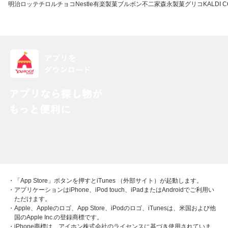
明治
ロッテ
チロルチョコ
Nestle
有楽製菓
ブルボン
不二家
森永製菓
グリコ
KALDI 
・「App Store」ボタンを押すとiTunes （外部サイト）が起動します。
・アプリケーションはiPhone、iPod touch、iPadまたはAndroidでご利用い
ただけます。
・Apple、Appleのロゴ、App Store、iPodのロゴ、iTunesは、米国および他
国のApple Inc.の登録商標です。
・iPhone商標は、アイホン株式会社のライセンスに基づき使用されていま