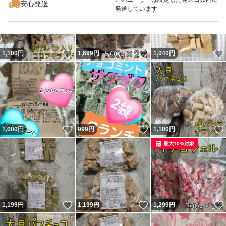
安心発送
発送しています
いいね！
いいね！
1,100
円
1,699
円
1,040
円
いいね！
いいね！
1,000
円
999
円
1,100
円
最大10%対象
いいね！
いいね！
1,199
円
1,199
円
1,299
円