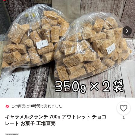
1
/
2
この商品は
10時間
で売れました
い
キャラメルクランチ 700g アウトレット チョコ
1
レート お菓子 工場直売