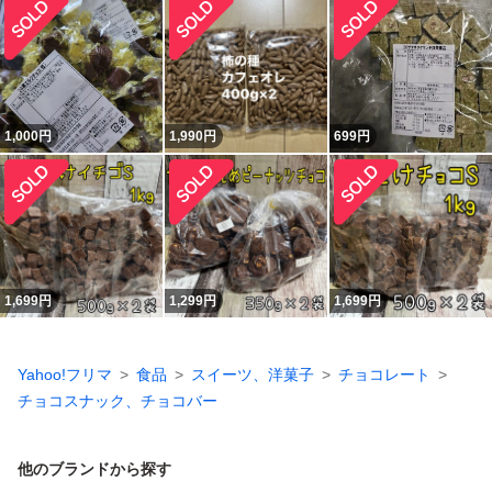
1,000
円
1,990
円
699
円
1,699
円
1,299
円
1,699
円
Yahoo!フリマ
食品
スイーツ、洋菓子
チョコレート
チョコスナック、チョコバー
他のブランドから探す