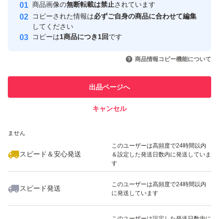
安心取引出品者
商品画像の
無断転載は禁止
されています
心・安全なユーザーです
コピーされた情報は
必ずご自身の商品に合わせて編集
取引実績
してください
コピーは
1商品につき1回
です
このユーザーはYahoo!フリマの取
取引実績◯+
いいね！
いいね！
1,199
円
1,100
円
1,100
円
引を完了させた実績があります
商品情報コピー機能について
最大10%対象
このユーザーは他フリマサービス
他フリマ実績◯+
出品ページへ
での取引実績があります
キャンセル
スピード&安心発送
いいね！
いいね！
1,100
※このバッジは実績に基づく表示であり、発送を保証しているものではあり
円
1,100
円
1,699
円
ません
最大10%対象
最大10%対象
このユーザーは高頻度で24時間以内
スピード＆安心発送
＆設定した発送日数内に発送していま
す
このユーザーは高頻度で24時間以内
スピード発送
に発送しています
いいね！
いいね！
1,000
円
1,000
円
1,000
円
最大10%対象
最大10%対象
このユーザーは設定した発送日数内に