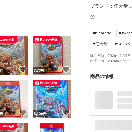
ブランド：任天堂 
ゲームジャンル：
ソフトウェア対象
#
nintendo
#
switc
パッケージ種類：
大10%対象
最大10%対象
オンライン：オン
#
任天堂
#
スーパ
プレイモード：TV
購入日時：
2026年6月9日 
出品日時：
2026年6月9日 
応
！
いいね！
いいね！
円
7,700
円
携帯モードプレイ人数
商品の情報
最大10%対象
！
いいね！
いいね！
円
8,100
円
大10%対象