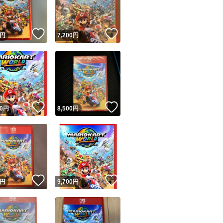
商品情報コピー機
リマ実績◯+
このユーザーは他フリマサービスでの取引実績があります
！
いいね！
いいね！
円
7,200
円
出品ページへ
&安心発送
キャンセル
ジは実績に基づく表示であり、発送を保証しているものではありません
このユーザーは高頻度で24時間以内＆設定した発送日数内に
ード＆安心発送
ます
！
いいね！
いいね！
0
円
8,500
円
ード発送
このユーザーは高頻度で24時間以内に発送しています
発送
このユーザーは設定した発送日数内に発送しています
！
いいね！
いいね！
円
9,700
円