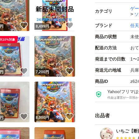
ゲー
カテゴリ
ソ
！
いいね！
いいね！
ブランド
任天
円
8,499
円
商品の状態
未使
大10%対象
配送の方法
おて
発送までの日数
1〜
発送元の地域
兵庫
！
いいね！
いいね！
円
7,200
円
商品ID
z62
Yahoo!フリ
代金は運営が一旦預か
出品者
！
いいね！
いいね！
円
8,000
円
いちご【断