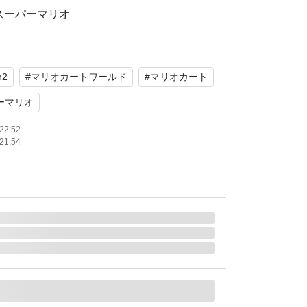
スーパーマリオ
レース
年齢：全年齢対象
h2
#
マリオカートワールド
#
マリオカート
通常版
ライン対応
ーマリオ
モード対応 テーブルモード対応 携帯モード対
22:52
21:54
：1.0 人