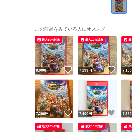
この商品をみている人にオススメ
最大10%対象
最大10%対象
最
いいね！
いいね
8,000
円
7,199
円
7,100
いいね！
いいね
7,200
円
7,400
円
7,389
最大10%対象
最大10%対象
最