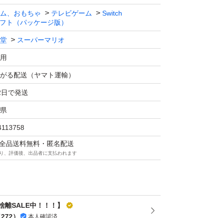
ム、おもちゃ
テレビゲーム
Switch
フト（パッケージ版）
堂
スーパーマリオ
用
がる配送（ヤマト運輸）
2日で発送
県
4113758
マは全品送料無料・匿名配送
り、評価後、出品者に支払われます
捨離SALE中！！！】
（
272
）
本人確認済