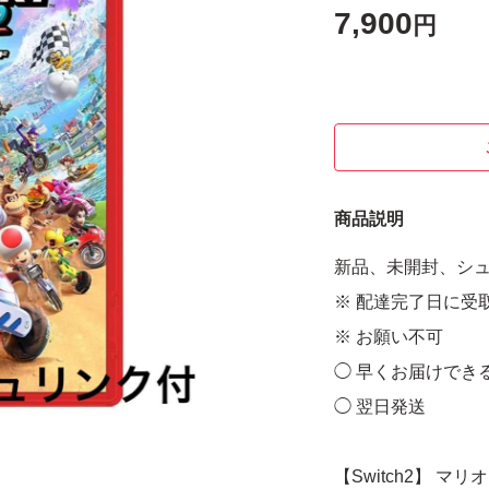
7,900
円
商品説明
新品、未開封、シ
※ 配達完了日に受
※ お願い不可
◯ 早くお届けでき
◯ 翌日発送
【Switch2】 マ