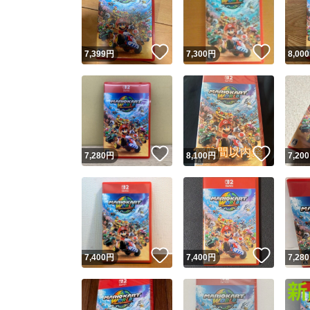
いいね！
いいね
7,399
円
7,300
円
8,000
いいね！
いいね
7,280
円
8,100
円
7,200
Yaho
安心取引
安心
いいね！
いいね
7,400
円
7,400
円
7,280
取引実績
取引