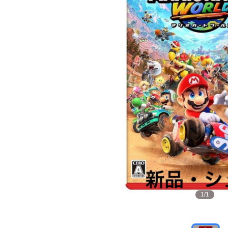
1
/
1