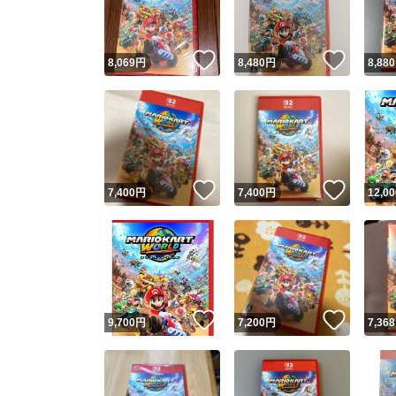
他フ
いいね！
いいね
8,069
円
8,480
円
8,880
スピード
※このバッ
スピ
いいね！
いいね
7,400
円
7,400
円
12,00
スピ
安心
いいね！
いいね
9,700
円
7,200
円
7,368