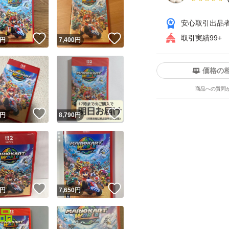
安心取引出品
！
いいね！
いいね！
取引実績99+
円
7,400
円
価格の
商品への質問
ユーザーの実績について
！
いいね！
いいね！
円
8,790
円
o!フリマが定めた一定の基準を満たしたユーザーにバッジを付与しています
出品者
この商品の情報をコピーします
取引出品者
Yahoo!フリマの基準をクリアした安心・安全なユーザーです
！
いいね！
いいね！
商品画像の
無断転載は禁止
されています
円
7,650
円
コピーされた情報は
必ずご自身の商品に合わせて編集
してください
コピーは
1商品につき1回
です
実績◯+
このユーザーはYahoo!フリマの取引を完了させた実績があり