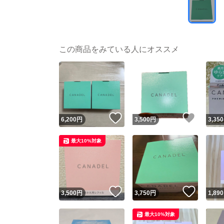
この商品をみている人にオススメ
いいね！
いいね
6,200
円
3,500
円
3,350
最大10%対象
いいね！
いいね
3,500
円
3,750
円
1,890
最大10%対象