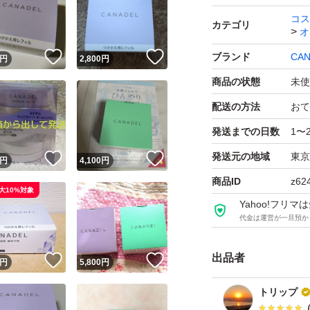
コス
カテゴリ
オ
！
いいね！
いいね！
ブランド
CAN
円
2,800
円
商品の状態
未使
配送の方法
おて
発送までの日数
1〜
発送元の地域
東京
！
いいね！
いいね！
円
4,100
円
商品ID
z62
大10%対象
Yahoo!フリ
代金は運営が一旦預か
出品者
！
いいね！
いいね！
円
5,800
円
トリップ