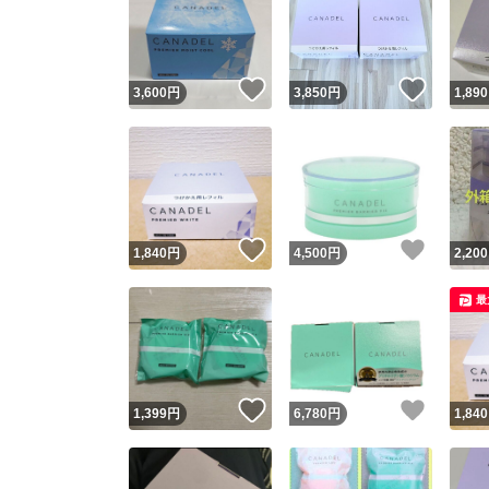
いいね！
いいね
3,600
円
3,850
円
1,890
いいね！
いいね
1,840
円
4,500
円
2,200
最
いいね！
いいね
1,399
円
6,780
円
1,840