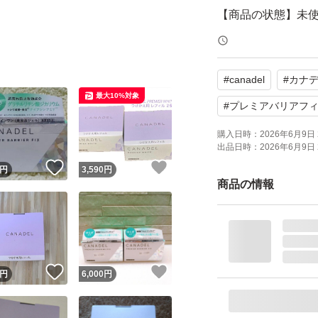
【商品の状態】未
【カラー】グリー
#
canadel
#
カナ
肌のバリア機能を
最大10%対象
保管品であること
#
プレミアバリアフ
購入日時：
2026年6月9日 
出品日時：
2026年6月9日 
個別のお値下げは
！
いいね！
いいね！
円
3,590
円
商品の情報
よろしくお願いい
！
いいね！
いいね！
円
6,000
円