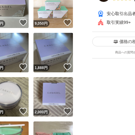
安心取引出品
！
いいね！
いいね！
取引実績99+
円
9,050
円
価格の
商品への質問
ユーザーの実績について
！
いいね！
いいね！
円
1,888
円
o!フリマが定めた一定の基準を満たしたユーザーにバッジを付与しています
出品者
この商品の情報をコピーします
取引出品者
Yahoo!フリマの基準をクリアした安心・安全なユーザーです
！
いいね！
いいね！
商品画像の
無断転載は禁止
されています
円
2,000
円
コピーされた情報は
必ずご自身の商品に合わせて編集
してください
コピーは
1商品につき1回
です
実績◯+
このユーザーはYahoo!フリマの取引を完了させた実績があり