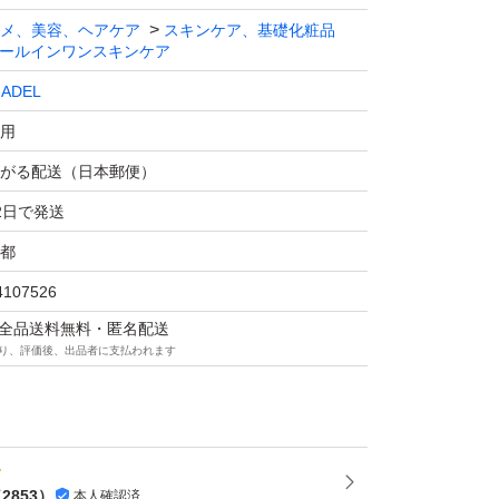
メ、美容、ヘアケア
スキンケア、基礎化粧品
ールインワンスキンケア
ADEL
用
がる配送（日本郵便）
2日で発送
都
4107526
マは全品送料無料・匿名配送
り、評価後、出品者に支払われます
（
2853
）
本人確認済