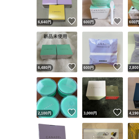
他フ
いいね！
いいね
6,640
円
600
円
600
スピード
※このバッ
スピ
いいね！
いいね
6,480
円
600
円
2,800
スピ
安心
いいね！
いいね
2,100
円
3,000
円
4,190