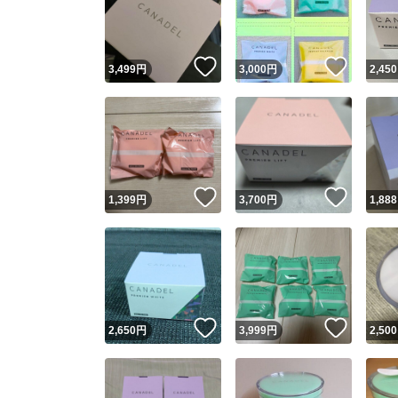
いいね！
いいね
3,499
円
3,000
円
2,450
いいね！
いいね
1,399
円
3,700
円
1,888
Yaho
安心取引
安心
いいね！
いいね
2,650
円
3,999
円
2,500
取引実績
取引