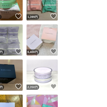
商品情報コピー機
リマ実績◯+
このユーザーは他フリマサービスでの取引実績があります
！
いいね！
いいね！
円
1,399
円
出品ページへ
&安心発送
キャンセル
ジは実績に基づく表示であり、発送を保証しているものではありません
このユーザーは高頻度で24時間以内＆設定した発送日数内に
ード＆安心発送
ます
！
いいね！
いいね！
円
6,400
円
ード発送
このユーザーは高頻度で24時間以内に発送しています
発送
このユーザーは設定した発送日数内に発送しています
！
いいね！
いいね！
円
2,350
円