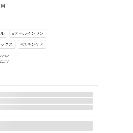
使用
ン系（パッケージ）
デル
#
オールインワン
サポートするオールインワンジェルです。自宅
をご理解の上、ご購入をお願いいたします。
ィックス
#
スキンケア
22:42
21:47
しておりません
たします。