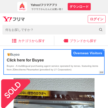
ログイン
カテゴリから探す
ブランドから探す
Overseas Visitors
Click here for Buyee
Buyee - A multilingual purchasing agent service operated by tenso, featuring items
from JDirectItems Fleamarket (provided by LY Corporation)