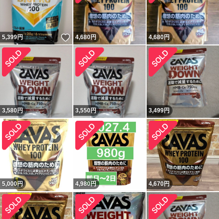
いいね！
5,399
円
4,680
円
4,680
円
3,580
円
3,550
円
3,499
円
5,000
円
4,980
円
4,670
円