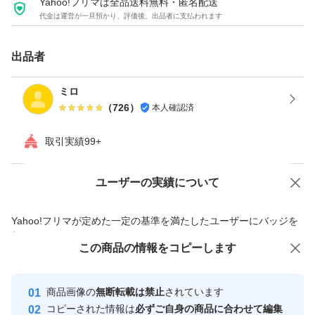
Yahoo!フリマは全品送料無料・匿名配送
代金は運営が一旦預かり、評価後、出品者に支払われます
出品者
ミロ
（
726
）
本人確認済
取引実績99+
ユーザーの実績について
価格の相談
商品への質問
商品への質問からの値下げ交渉、不適切なカテゴリ変更依頼は禁止です
Yahoo!フリマが定めた一定の基準を満たしたユーザーにバッジを
付与しています
この商品をみている人にオススメ
この商品の情報をコピーします
安心取引出品者
最大10%対象
最大10%対象
Yahoo!フリマの基準をクリアした安
安心取引出品者
商品画像の
無断転載は禁止
されています
心・安全なユーザーです
コピーされた情報は
必ずご自身の商品に合わせて編集