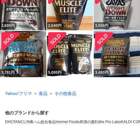
3,600
円
2,540
円
3,550
円
3,791
円
5,000
円
3,480
円
Yahoo!フリマ
食品
その他食品
他のブランドから探す
DHC
FANCL
沖縄ハム総合食品
Hormel Foods
和漢の森
Esthe Pro Labo
KALDI CO