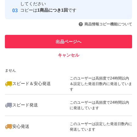
取引実績
してください
コピーは
1商品につき1回
です
このユーザーはYahoo!フリマの取
取引実績◯+
いいね！
いいね！
4,680
円
4,980
円
3,600
円
引を完了させた実績があります
商品情報コピー機能について
最大10%対象
このユーザーは他フリマサービス
他フリマ実績◯+
出品ページへ
での取引実績があります
キャンセル
スピード&安心発送
いいね！
いいね！
4,980
※このバッジは実績に基づく表示であり、発送を保証しているものではあり
円
2,879
円
4,200
円
ません
最大10%対象
最大10%対象
最大10%対象
このユーザーは高頻度で24時間以内
スピード＆安心発送
＆設定した発送日数内に発送していま
す
このユーザーは高頻度で24時間以内
スピード発送
に発送しています
いいね！
いいね！
3,080
円
2,880
円
3,399
円
最大10%対象
最大10%対象
このユーザーは設定した発送日数内に
安心発送
発送しています