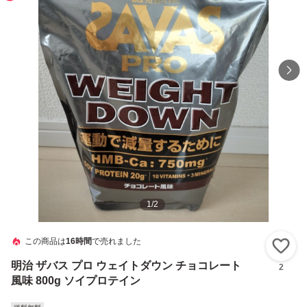
1
/
2
この商品は
16時間
で売れました
い
明治 ザバス プロ ウェイトダウン チョコレート
2
風味 800g ソイプロテイン