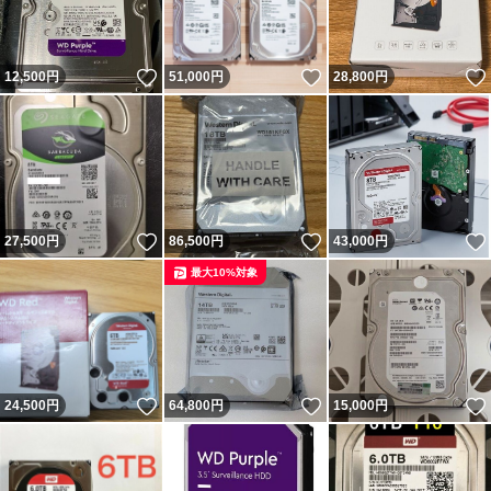
いいね！
いいね！
12,500
円
51,000
円
28,800
円
いいね！
いいね！
27,500
円
86,500
円
43,000
円
最大10%対象
いいね！
いいね！
24,500
円
64,800
円
15,000
円