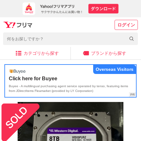
ログイン
カテゴリから探す
ブランドから探す
Overseas Visitors
Click here for Buyee
Buyee - A multilingual purchasing agent service operated by tenso, featuring items
from JDirectItems Fleamarket (provided by LY Corporation)