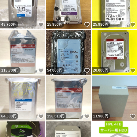
いいね！
いいね！
48,760
円
15,950
円
25,980
円
いいね！
いいね！
118,800
円
54,000
円
20,000
円
いいね！
いいね！
64,300
円
158,610
円
13,980
円