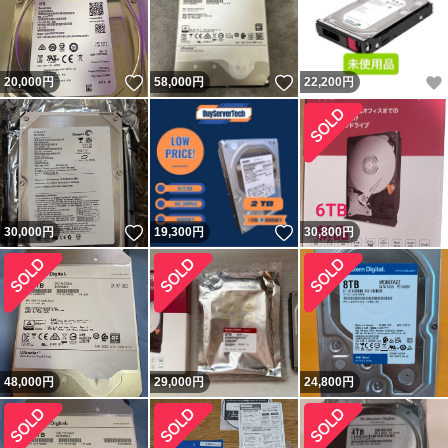
いいね！
いいね！
20,000
円
58,000
円
22,200
円
いいね！
いいね！
30,000
円
19,300
円
30,800
円
48,000
円
29,000
円
24,800
円