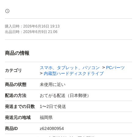
HGST系現行モデルのパープル8TBです。
購入日時：
2026年6月16日 19:13
年式が新しく、使用時間極僅かです。正常動作品になりま
出品日時：
2026年6月9日 21:06
す。
商品の情報
容量：8TB 監視カメラ 防犯システム向け 録画 常時稼動
スマホ、タブレット、パソコン
PCパーツ
用途向け CMR方式 ビデオ
カテゴリ
内蔵型ハードディスクドライブ
商品の状態
未使用に近い
［キャッシュサイズ］256MB
配送の方法
おてがる配送（日本郵便）
［フォームファクター］SATA HDD
発送までの日数
1〜2日で発送
［インターフェース］3.5 インチ
発送元の地域
福岡県
24時間365日稼働するシステム向けに設計されており、最
商品ID
z624080954
大64台のカメラをサポートします。