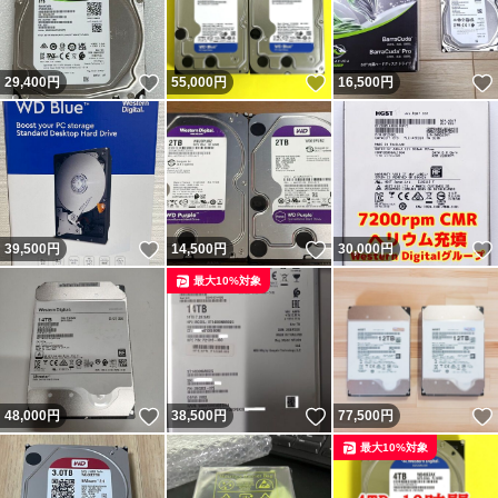
いいね！
いいね！
29,400
円
55,000
円
16,500
円
いいね！
いいね！
39,500
円
14,500
円
30,000
円
最大10%対象
いいね！
いいね！
48,000
円
38,500
円
77,500
円
最大10%対象