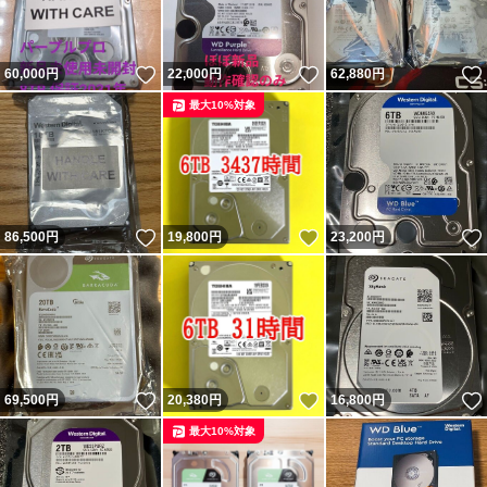
いいね！
いいね！
60,000
円
22,000
円
62,880
円
最大10%対象
いいね！
いいね！
86,500
円
19,800
円
23,200
円
いいね！
いいね！
69,500
円
20,380
円
16,800
円
最大10%対象