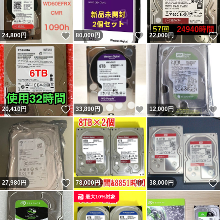
いいね！
いいね！
24,800
円
80,000
円
22,000
円
いいね！
いいね！
20,410
円
33,890
円
12,000
円
いいね！
いいね！
27,980
円
78,000
円
38,000
円
最大10%対象