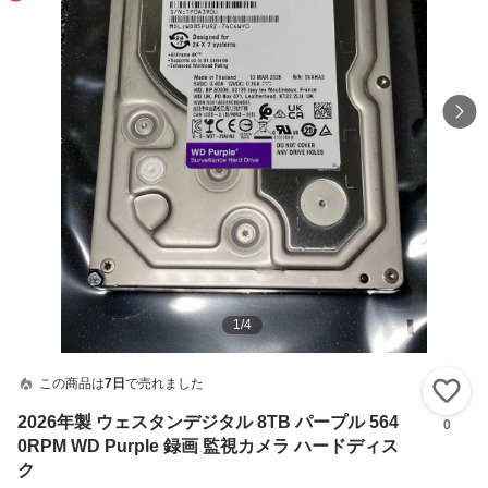
1
/
4
この商品は
7日
で売れました
い
2026年製 ウェスタンデジタル 8TB パープル 564
0
0RPM WD Purple 録画 監視カメラ ハードディス
ク