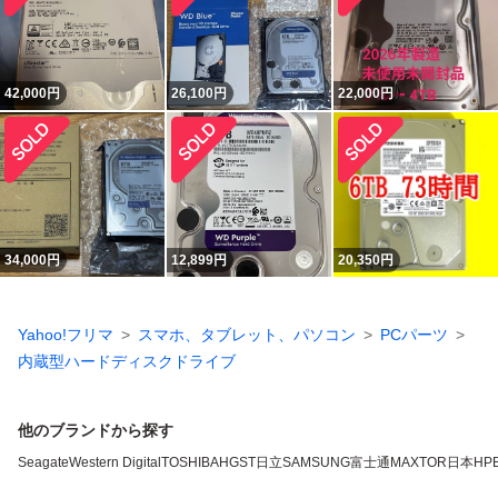
42,000
円
26,100
円
22,000
円
34,000
円
12,899
円
20,350
円
Yahoo!フリマ
スマホ、タブレット、パソコン
PCパーツ
内蔵型ハードディスクドライブ
他のブランドから探す
Seagate
Western Digital
TOSHIBA
HGST
日立
SAMSUNG
富士通
MAXTOR
日本HP