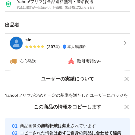
Yahoo!フリマは全品送料無料・匿名配送
代金は運営が一旦預かり、評価後、出品者に支払われます
AllFrame 4Kテクノロジーと強化されたワークロード評価
により、安定したパフォーマンスを提供します。
出品者
★ 24時間365日の信頼性を実現する設計とエンジニアリ
sin
（
2074
）
本人確認済
ング
★ 最大8台のハードディスクドライブ、最大64台のカメラ
安心発送
取引実績99+
を搭載する高解像度・常時稼働の監視セキュリティシステ
ム用に作られたドライブ
ユーザーの実績について
価格の相談
商品への質問
★ DVRとNVRの両方のセキュリティシステム向けに作ら
商品への質問からの値下げ交渉、不適切なカテゴリ変更依頼は禁止です
Yahoo!フリマが定めた一定の基準を満たしたユーザーにバッジを
れた高耐久監視システム向けドライブ
付与しています
この商品をみている人にオススメ
この商品の情報をコピーします
安心取引出品者
ジャンルHDD
Yahoo!フリマの基準をクリアした安
安心取引出品者
商品画像の
無断転載は禁止
されています
心・安全なユーザーです
コピーされた情報は
必ずご自身の商品に合わせて編集
種類3.5インチ SerialATA内蔵型