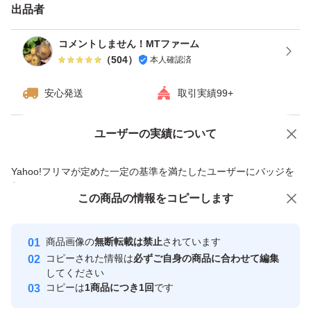
出品者
コメントしません！MTファーム
（
504
）
本人確認済
安心発送
取引実績99+
ユーザーの実績について
価格の相談
商品への質問
商品への質問からの値下げ交渉、不適切なカテゴリ変更依頼は禁止です
Yahoo!フリマが定めた一定の基準を満たしたユーザーにバッジを
付与しています
この商品をみている人にオススメ
この商品の情報をコピーします
安心取引出品者
Yahoo!フリマの基準をクリアした安
安心取引出品者
商品画像の
無断転載は禁止
されています
心・安全なユーザーです
コピーされた情報は
必ずご自身の商品に合わせて編集
取引実績
してください
コピーは
1商品につき1回
です
このユーザーはYahoo!フリマの取
取引実績◯+
いいね！
いいね！
650
円
650
円
750
円