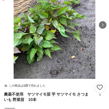
1
/
2
この商品は
1日
で売れました
い
農薬不使用 サツマイモ苗 芋 サツマイモ さつま
3
いも 野菜苗 10本