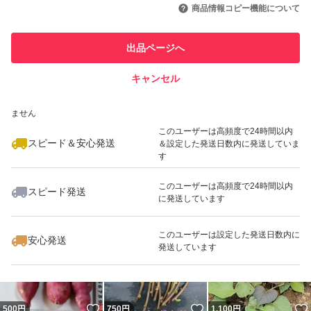
引を完了させた実績があります
商品情報コピー機能について
最大10%対象
最大10%対象
このユーザーは他フリマサービス
他フリマ実績◯+
出品ページへ
での取引実績があります
キャンセル
スピード&安心発送
いいね！
いいね！
650
※このバッジは実績に基づく表示であり、発送を保証しているものではあり
円
699
円
699
円
ません
このユーザーは高頻度で24時間以内
スピード＆安心発送
＆設定した発送日数内に発送していま
す
このユーザーは高頻度で24時間以内
スピード発送
に発送しています
いいね！
いいね！
650
円
880
円
650
円
最大10%対象
このユーザーは設定した発送日数内に
安心発送
発送しています
いいね！
いいね！
500
円
750
円
1,100
円