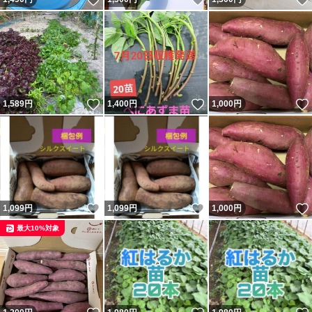
いいね！
いいね！
1,589
円
1,400
円
1,000
円
いいね！
いいね！
1,099
円
1,099
円
1,000
円
最大10%対象