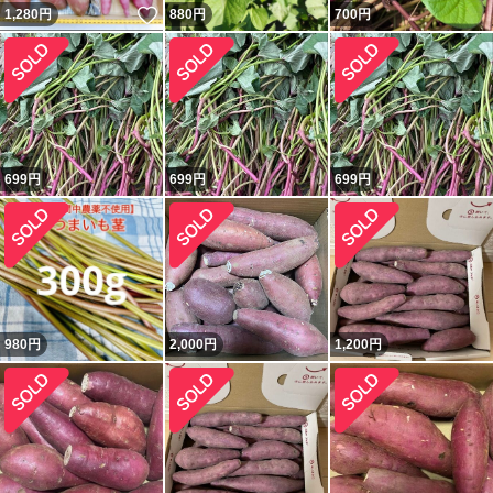
いいね！
1,280
円
880
円
700
円
699
円
699
円
699
円
980
円
2,000
円
1,200
円