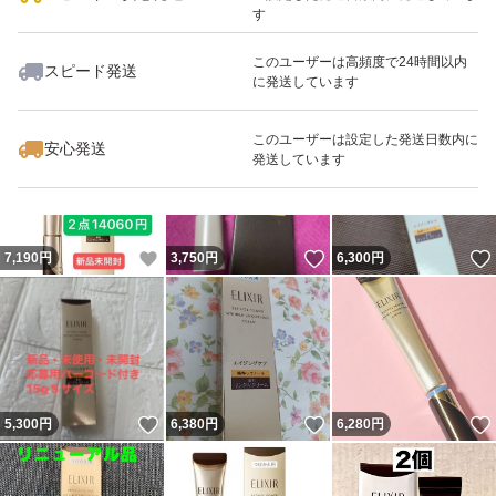
す
このユーザーは高頻度で24時間以内
スピード発送
に発送しています
いいね！
いいね！
6,320
円
5,000
円
6,500
円
このユーザーは設定した発送日数内に
安心発送
発送しています
いいね！
いいね！
7,190
円
3,750
円
6,300
円
いいね！
いいね！
5,300
円
6,380
円
6,280
円