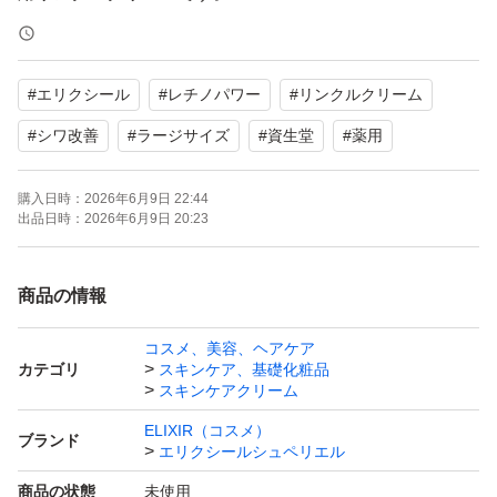
【ブランド】エリクシール
#
エリクシール
#
レチノパワー
#
リンクルクリーム
【商品名】レチノパワー リンクルクリーム L
【容量】ラージサイズ
#
シワ改善
#
ラージサイズ
#
資生堂
#
薬用
【商品の状態】未使用
購入日時：
2026年6月9日 22:44
【カラー】ホワイト系
出品日時：
2026年6月9日 20:23
簡易放送で発送させて頂きます。
商品の情報
よろしくお願いいたします。
コスメ、美容、ヘアケア
カテゴリ
スキンケア、基礎化粧品
スキンケアクリーム
ELIXIR（コスメ）
ブランド
エリクシールシュペリエル
商品の状態
未使用