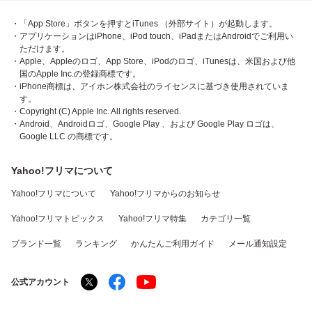
・「App Store」ボタンを押すとiTunes （外部サイト）が起動します。
・アプリケーションはiPhone、iPod touch、iPadまたはAndroidでご利用い
ただけます。
・Apple、Appleのロゴ、App Store、iPodのロゴ、iTunesは、米国および他
国のApple Inc.の登録商標です。
・iPhone商標は、アイホン株式会社のライセンスに基づき使用されていま
す。
・Copyright (C) Apple Inc. All rights reserved.
・Android、Androidロゴ、Google Play 、および Google Play ロゴは、
Google LLC の商標です。
Yahoo!フリマについて
Yahoo!フリマについて
Yahoo!フリマからのお知らせ
Yahoo!フリマトピックス
Yahoo!フリマ特集
カテゴリ一覧
ブランド一覧
ランキング
かんたんご利用ガイド
メール通知設定
公式アカウント