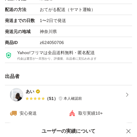
配送の方法
おてがる配送（ヤマト運輸）
発送までの日数
1〜2日で発送
発送元の地域
神奈川県
商品ID
z624050706
Yahoo!フリマは全品送料無料・匿名配送
代金は運営が一旦預かり、評価後、出品者に支払われます
出品者
あい
（
51
）
本人確認前
安心発送
取引実績10+
ユーザーの実績について
価格の相談
商品への質問