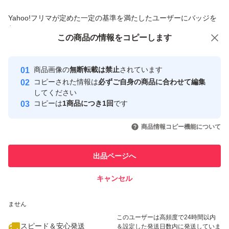
商品への質問からの値下げ交渉、不適切なカテゴリ変更依頼は禁止です
Yahoo!フリマが定めた一定の基準を満たしたユーザーにバッジを
付与しています
この商品をみている人にオススメ
この商品の情報をコピーします
安心取引出品者
最大10%対象
最大10%対象
Yahoo!フリマの基準をクリアした安
安心取引出品者
商品画像の
無断転載は禁止
されています
心・安全なユーザーです
コピーされた情報は
必ずご自身の商品に合わせて編集
取引実績
してください
コピーは
1商品につき1回
です
このユーザーはYahoo!フリマの取
取引実績◯+
いいね！
いいね！
4,000
円
5,750
円
4,500
円
引を完了させた実績があります
商品情報コピー機能について
最大10%対象
このユーザーは他フリマサービス
他フリマ実績◯+
出品ページへ
での取引実績があります
キャンセル
スピード&安心発送
いいね！
いいね！
4,700
※このバッジは実績に基づく表示であり、発送を保証しているものではあり
円
4,800
円
6,000
円
ません
このユーザーは高頻度で24時間以内
スピード＆安心発送
＆設定した発送日数内に発送していま