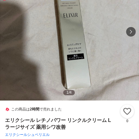
1
/
4
この商品は
2時間
で売れました
い
エリクシール レチノパワー リンクルクリーム L
0
ラージサイズ 薬用シワ改善
エリクシールシュペリエル