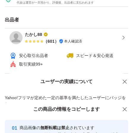
代金は運営が一旦預かり、評価後、出品者に支払われます
出品者
たかし88
（
601
）
本人確認済
安心取引出品者
スピード＆安心発送
取引実績99+
ユーザーの実績について
価格の相談
商品への質問
商品への質問からの値下げ交渉、不適切なカテゴリ変更依頼は禁止です
Yahoo!フリマが定めた一定の基準を満たしたユーザーにバッジを
付与しています
この商品をみている人にオススメ
この商品の情報をコピーします
安心取引出品者
最大10%対象
Yahoo!フリマの基準をクリアした安
安心取引出品者
商品画像の
無断転載は禁止
されています
心・安全なユーザーです