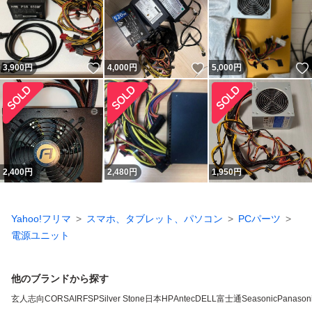
いいね！
いいね！
3,900
円
4,000
円
5,000
円
2,400
円
2,480
円
1,950
円
Yahoo!フリマ
スマホ、タブレット、パソコン
PCパーツ
電源ユニット
他のブランドから探す
玄人志向
CORSAIR
FSP
Silver Stone
日本HP
Antec
DELL
富士通
Seasonic
Panason