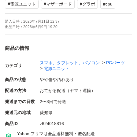
#
電源ユニット
#
マザーボード
#
グラボ
#
cpu
購入日時：
2026年7月11日 12:37
出品日時：
2026年6月9日 19:20
商品の情報
スマホ、タブレット、パソコン
PCパーツ
カテゴリ
電源ユニット
商品の状態
やや傷や汚れあり
配送の方法
おてがる配送（ヤマト運輸）
発送までの日数
2〜3日で発送
発送元の地域
愛知県
商品ID
z624018816
Yahoo!フリマは全品送料無料・匿名配送