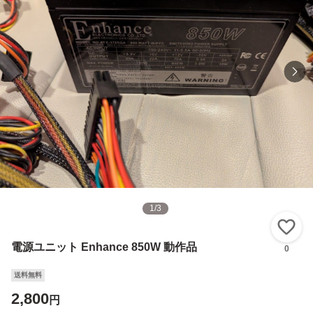
1
/
3
い
電源ユニット Enhance 850W 動作品
0
送料無料
2,800
円