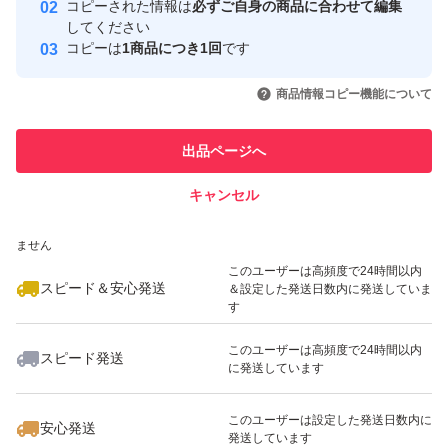
コピーされた情報は
必ずご自身の商品に合わせて編集
取引実績
してください
コピーは
1商品につき1回
です
このユーザーはYahoo!フリマの取
取引実績◯+
いいね！
いいね！
3,480
円
2,400
円
3,500
円
引を完了させた実績があります
商品情報コピー機能について
最大10%対象
最大10%対象
このユーザーは他フリマサービス
他フリマ実績◯+
出品ページへ
での取引実績があります
キャンセル
スピード&安心発送
いいね！
いいね！
1,999
※このバッジは実績に基づく表示であり、発送を保証しているものではあり
円
3,470
円
2,250
円
ません
このユーザーは高頻度で24時間以内
スピード＆安心発送
＆設定した発送日数内に発送していま
す
このユーザーは高頻度で24時間以内
スピード発送
に発送しています
いいね！
いいね！
4,444
円
2,500
円
3,000
円
このユーザーは設定した発送日数内に
安心発送
発送しています