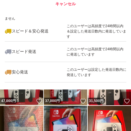
キャンセル
スピード&安心発送
いいね！
いいね！
33,300
※このバッジは実績に基づく表示であり、発送を保証しているものではあり
円
47,800
円
32,600
円
ません
このユーザーは高頻度で24時間以内
スピード＆安心発送
＆設定した発送日数内に発送していま
す
このユーザーは高頻度で24時間以内
スピード発送
に発送しています
いいね！
いいね！
2,750
円
33,400
円
45,200
円
このユーザーは設定した発送日数内に
安心発送
発送しています
いいね！
いいね！
47,000
円
37,000
円
31,500
円