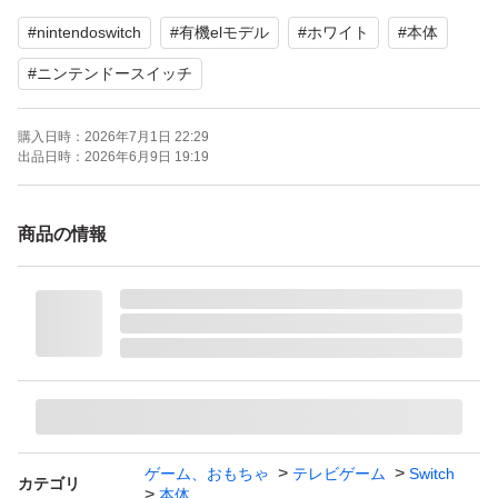
#
nintendoswitch
#
有機elモデル
#
ホワイト
#
本体
3枚目の写真ですが
新品なんですがそのまま保管していた為、飼っている猫が
#
ニンテンドースイッチ
噛んだものです。笑
購入日時：
2026年7月1日 22:29
ご理解いただける方よろしくお願いします。
出品日時：
2026年6月9日 19:19
商品の情報
ゲーム、おもちゃ
テレビゲーム
Switch
カテゴリ
本体