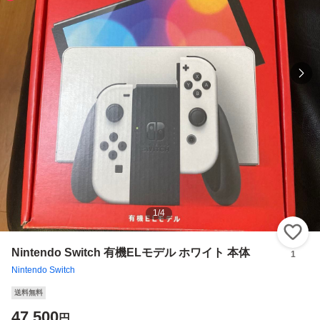
1
/
4
い
Nintendo Switch 有機ELモデル ホワイト 本体
1
Nintendo Switch
送料無料
47,500
円