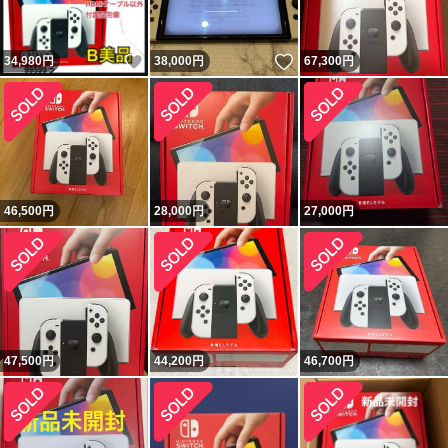
いいね！
いいね！
34,980
円
38,000
円
67,300
円
46,500
円
28,000
円
27,000
円
47,500
円
44,200
円
46,700
円