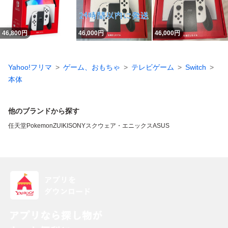
46,800
円
46,000
円
46,000
円
Yahoo!フリマ
ゲーム、おもちゃ
テレビゲーム
Switch
本体
他のブランドから探す
任天堂
Pokemon
ZUIKI
SONY
スクウェア・エニックス
ASUS