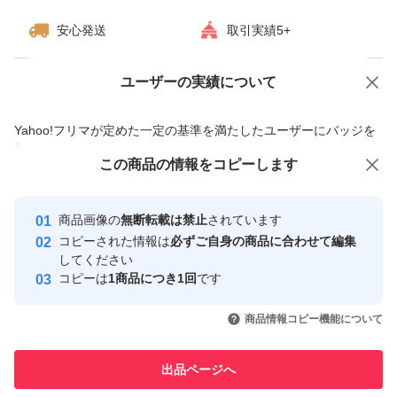
安心発送
取引実績5+
ユーザーの実績について
価格の相談
商品への質問
商品への質問からの値下げ交渉、不適切なカテゴリ変更依頼は禁止です
Yahoo!フリマが定めた一定の基準を満たしたユーザーにバッジを
付与しています
この商品をみている人にオススメ
この商品の情報をコピーします
安心取引出品者
最大10%対象
最大10%対象
Yahoo!フリマの基準をクリアした安
安心取引出品者
商品画像の
無断転載は禁止
されています
心・安全なユーザーです
コピーされた情報は
必ずご自身の商品に合わせて編集
取引実績
してください
コピーは
1商品につき1回
です
このユーザーはYahoo!フリマの取
取引実績◯+
いいね！
いいね！
46,500
円
47,300
円
34,000
円
引を完了させた実績があります
商品情報コピー機能について
このユーザーは他フリマサービス
他フリマ実績◯+
出品ページへ
での取引実績があります