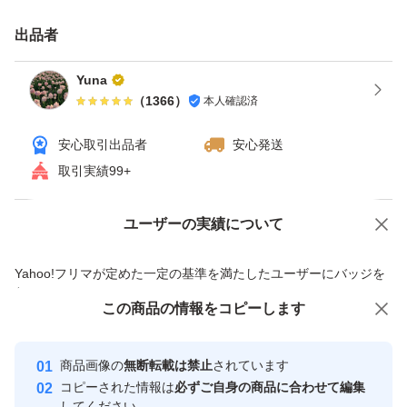
出品者
Yuna
（
1366
）
本人確認済
安心取引出品者
安心発送
取引実績99+
ユーザーの実績について
価格の相談
商品への質問
商品への質問からの値下げ交渉、不適切なカテゴリ変更依頼は禁止です
Yahoo!フリマが定めた一定の基準を満たしたユーザーにバッジを
付与しています
この商品をみている人にオススメ
この商品の情報をコピーします
安心取引出品者
最大10%対象
Yahoo!フリマの基準をクリアした安
安心取引出品者
商品画像の
無断転載は禁止
されています
心・安全なユーザーです
コピーされた情報は
必ずご自身の商品に合わせて編集
取引実績
してください