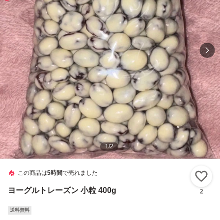
1
/
2
この商品は
5時間
で売れました
い
ヨーグルトレーズン 小粒 400g
2
送料無料