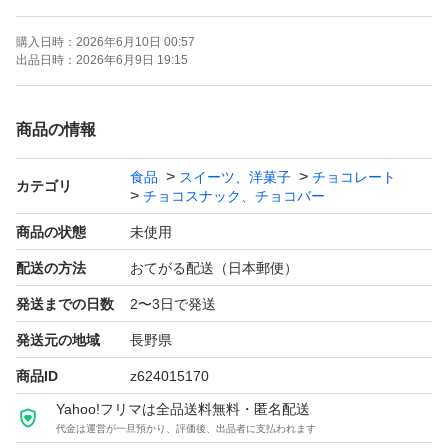
ご了承の上ご購入お願いします＾＾
購入日時：
2026年6月10日 00:57
出品日時：
2026年6月9日 19:15
商品の情報
食品
スイーツ、洋菓子
チョコレート
カテゴリ
チョコスナック、チョコバー
商品の状態
未使用
配送の方法
おてがる配送（日本郵便）
発送までの日数
2〜3日で発送
発送元の地域
長野県
商品ID
z624015170
Yahoo!フリマは全品送料無料・匿名配送
代金は運営が一旦預かり、評価後、出品者に支払われます