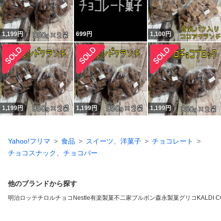
1,199
円
699
円
1,100
円
1,199
円
1,199
円
1,199
円
Yahoo!フリマ
食品
スイーツ、洋菓子
チョコレート
チョコスナック、チョコバー
他のブランドから探す
明治
ロッテ
チロルチョコ
Nestle
有楽製菓
不二家
ブルボン
森永製菓
グリコ
KALDI 