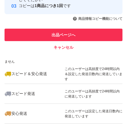
コピーは
1商品につき1回
です
このユーザーはYahoo!フリマの取
取引実績◯+
いいね！
いいね！
1,700
円
1,599
円
1,599
円
引を完了させた実績があります
商品情報コピー機能について
最大10%対象
最大10%対象
このユーザーは他フリマサービス
他フリマ実績◯+
出品ページへ
での取引実績があります
キャンセル
スピード&安心発送
いいね！
いいね！
1,699
※このバッジは実績に基づく表示であり、発送を保証しているものではあり
円
1,199
円
1,200
円
ません
このユーザーは高頻度で24時間以内
スピード＆安心発送
＆設定した発送日数内に発送していま
す
このユーザーは高頻度で24時間以内
スピード発送
に発送しています
いいね！
いいね！
1,199
円
1,000
円
1,199
円
このユーザーは設定した発送日数内に
安心発送
発送しています