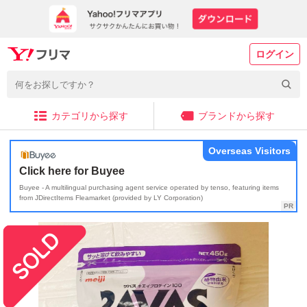
ログイン
カテゴリから探す
ブランドから探す
Overseas Visitors
Click here for Buyee
Buyee - A multilingual purchasing agent service operated by tenso, featuring items
from JDirectItems Fleamarket (provided by LY Corporation)