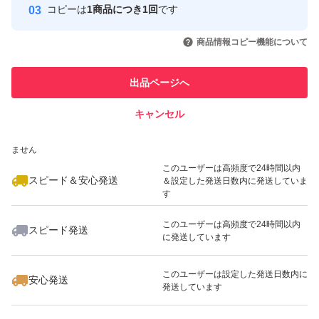
ザバス
コピーは
1商品につき1回
です
このユーザーはYahoo!フリマの取
取引実績◯+
ザバスプロテイン
いいね！
いいね！
3,399
円
2,490
円
3,280
円
引を完了させた実績があります
商品情報コピー機能について
ザバスプロテイン100
最大10%対象
このユーザーは他フリマサービス
ブルーベリー
他フリマ実績◯+
出品ページへ
での取引実績があります
ブルーベリーヨーグルト
キャンセル
スピード&安心発送
ホエイプロテイン
いいね！
いいね！
3,000
※このバッジは実績に基づく表示であり、発送を保証しているものではあり
円
2,799
円
1,290
円
タンパク質
ません
最大10%対象
たんぱく質
このユーザーは高頻度で24時間以内
スピード＆安心発送
＆設定した発送日数内に発送していま
す
このユーザーは高頻度で24時間以内
スピード発送
に発送しています
いいね！
いいね！
5,450
円
3,580
円
4,680
円
このユーザーは設定した発送日数内に
安心発送
発送しています