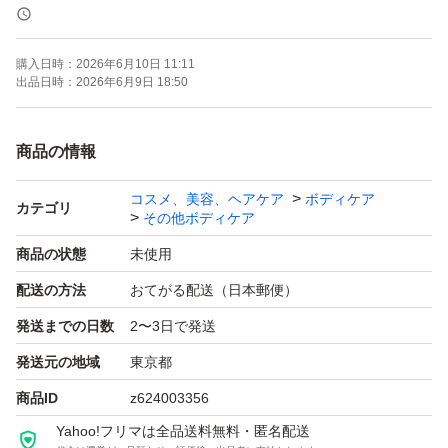
※お値下げ不可、即購入大歓迎です！
購入日時：
2026年6月10日 11:11
※ゆうパケットポストにて(匿名配送)でのお届けになりま
出品日時：
2026年6月9日 18:50
す。
商品の情報
※商品の上部を少し折り、配送用ビニール袋に直接入れ、
コスメ、美容、ヘアケア
ボディケア
梱包いたします。開封の際はご注意下さいませ。
カテゴリ
その他ボディケア
商品の状態
未使用
【商品説明】
配送の方法
おてがる配送（日本郵便）
たんぱく質として吸収のよいホエイプロテインを100%使
発送までの日数
2〜3日で発送
用。
食事で不足しがちな食物繊維、カラダづくりに必要なビタ
発送元の地域
東京都
ミン、ミネラルを独自配合した粉末プロテインなので、理
商品ID
z624003356
想のカラダづくりをサポートできます。
Yahoo!フリマは全品送料無料・匿名配送