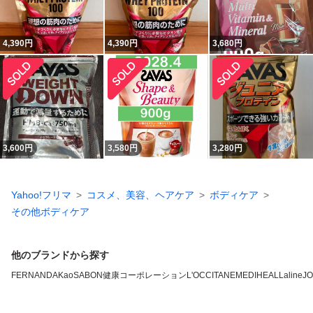
4,390
円
4,390
円
3,680
円
3,600
円
3,580
円
3,280
円
Yahoo!フリマ
コスメ、美容、ヘアケア
ボディケア
その他ボディケア
他のブランドから探す
FERNANDA
Kao
SABON
健康コーポレーション
L'OCCITANE
MEDIHEAL
Laline
J