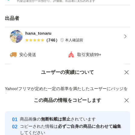
代金は運営が一旦預かり、評価後、出品者に支払われます
植物由来甘味料使用、人工甘味料不使用
さわやかなブルーベリーヨーグルト味で当社独自の配合と
出品者
造粒技術を活用により溶けやすいので、シェイカーだけで
なく、グラスやコップでも簡単に溶かせておいしくお飲み
hana_tonaru
（
746
）
本人確認前
いただけます。
運動する女性のカラダづくりをサポートする6種のビタミ
安心発送
取引実績99+
ンB群とビタミンA、ビタミンC、ビタミンD、ビタミンE
に加えて、カルシウム、鉄、マグネシウムを配合していま
ユーザーの実績について
価格の相談
商品への質問
す。
商品への質問からの値下げ交渉、不適切なカテゴリ変更依頼は禁止です
Yahoo!フリマが定めた一定の基準を満たしたユーザーにバッジを
よろしくお願いいたします。
付与しています
この商品をみている人にオススメ
この商品の情報をコピーします
安心取引出品者
ご覧いただきありがとうございます。
最大10%対象
最大10%対象
最大10%対象
Yahoo!フリマの基準をクリアした安
安心取引出品者
商品画像の
無断転載は禁止
されています
心・安全なユーザーです
コピーされた情報は
必ずご自身の商品に合わせて編集
プロテイン
取引実績
してください