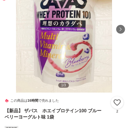
1
/
3
この商品は
16時間
で売れました
い
【新品】 ザバス ホエイプロテイン100 ブルー
2
ベリーヨーグルト味 1袋