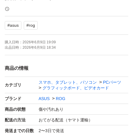
コアクロック：1830 MHz
メモリ容量：8 GB
#
asus
#
rog
メモリ規格：GDDR6
メモリバス：256 bit
購入日時：
2026年6月9日 19:09
メモリクロック：14 GHz
出品日時：
2026年6月9日 18:34
バスインターフェイス：PCI Express 3.0
出力端子：HDMI 2ポート DisplayPort 2ポート USB Type
商品の情報
ーC 1ポート
スマホ、タブレット、パソコン
PCパーツ
補助電源：8pin+8pin
カテゴリ
グラフィックボード、ビデオカード
冷却ファン：空冷（トリプルファン）
ブランド
ASUS
ROG
専有スロット：3 スロット
商品の状態
傷や汚れあり
幅（長さ）：299.7 mm
配送の方法
おてがる配送（ヤマト運輸）
発送までの日数
2〜3日で発送