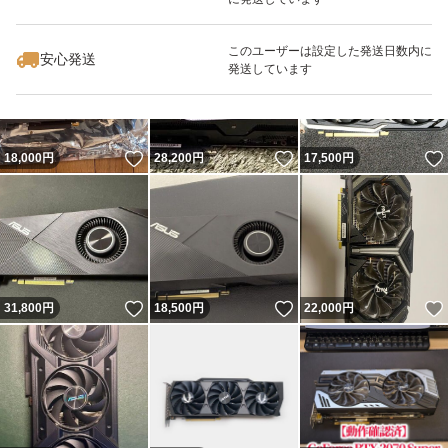
いいね！
いいね！
21,980
円
30,000
円
29,800
円
このユーザーは設定した発送日数内に
安心発送
発送しています
いいね！
いいね！
18,000
円
28,200
円
17,500
円
いいね！
いいね！
31,800
円
18,500
円
22,000
円