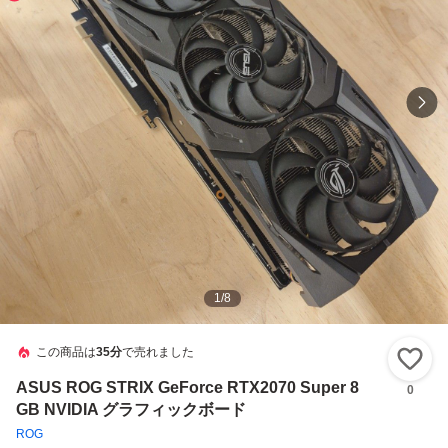
1
/
8
この商品は
35分
で売れました
い
ASUS ROG STRIX GeForce RTX2070 Super 8
0
GB NVIDIA グラフィックボード
ROG