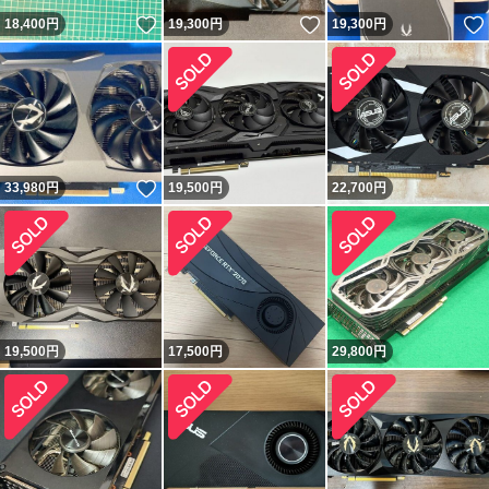
いいね！
いいね！
18,400
円
19,300
円
19,300
円
いいね！
33,980
円
19,500
円
22,700
円
19,500
円
17,500
円
29,800
円