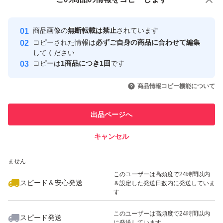
安心取引出品者
最大10%対象
Yahoo!フリマの基準をクリアした安
安心取引出品者
商品画像の
無断転載は禁止
されています
心・安全なユーザーです
コピーされた情報は
必ずご自身の商品に合わせて編集
取引実績
してください
コピーは
1商品につき1回
です
このユーザーはYahoo!フリマの取
取引実績◯+
いいね！
いいね！
38,000
円
17,500
円
29,100
円
引を完了させた実績があります
商品情報コピー機能について
最大10%対象
最大10%対象
このユーザーは他フリマサービス
他フリマ実績◯+
出品ページへ
での取引実績があります
キャンセル
スピード&安心発送
いいね！
いいね！
28,000
※このバッジは実績に基づく表示であり、発送を保証しているものではあり
円
37,800
円
32,800
円
ません
このユーザーは高頻度で24時間以内
スピード＆安心発送
＆設定した発送日数内に発送していま
す
このユーザーは高頻度で24時間以内
スピード発送
に発送しています