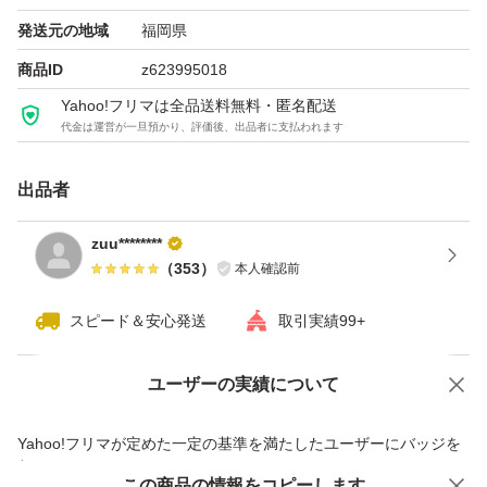
発送元の地域
福岡県
商品ID
z623995018
Yahoo!フリマは全品送料無料・匿名配送
代金は運営が一旦預かり、評価後、出品者に支払われます
出品者
zuu********
（
353
）
本人確認前
スピード＆安心発送
取引実績99+
ユーザーの実績について
価格の相談
商品への質問
商品への質問からの値下げ交渉、不適切なカテゴリ変更依頼は禁止です
Yahoo!フリマが定めた一定の基準を満たしたユーザーにバッジを
付与しています
この商品をみている人にオススメ
この商品の情報をコピーします