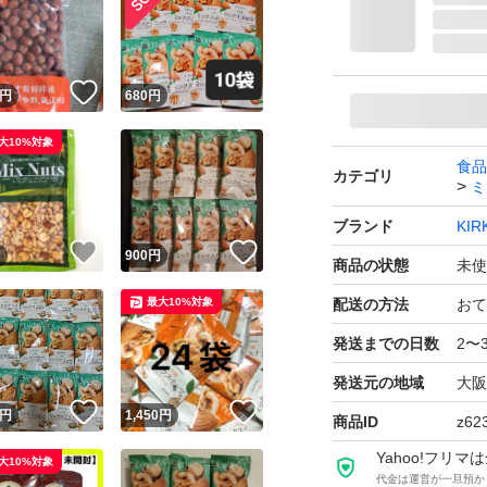
・ゆうパケットポス
出来ませんので、
！
いいね！
円
680
円
す！！
・完璧な梱包をご
大10%対象
食品
・トラブル防止の
カテゴリ
ミ
・以上ご理解頂け
ブランド
KIR
！
いいね！
いいね！
円
900
円
商品の状態
未使
・価格の交渉はOF
最大10%対象
配送の方法
おて
・ブロック＆削除
発送までの日数
2〜
・お互い時間の無
よろしくお願いい
発送元の地域
大阪
！
いいね！
いいね！
円
1,450
円
商品ID
z62
カークランド 無塩ミ
Yahoo!フリ
大10%対象
代金は運営が一旦預か
ブランド：KIRKLAND 