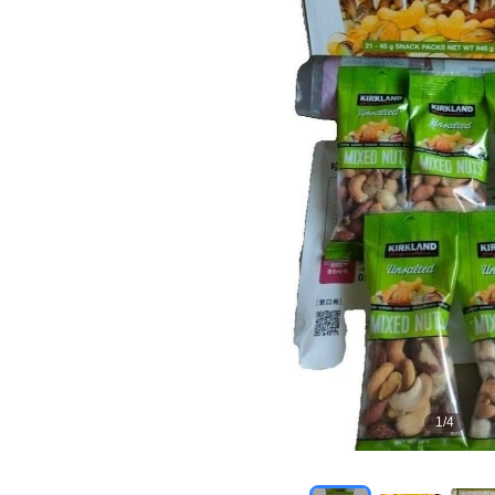
1
/
4