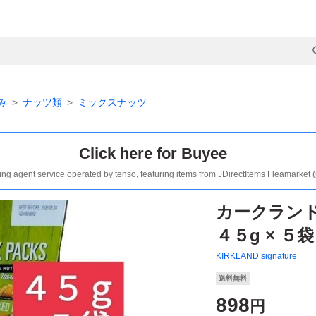
み
ナッツ類
ミックスナッツ
Click here for Buyee
ing agent service operated by tenso, featuring items from JDirectItems Fleamarket 
カークランド
４５g × ５
KIRKLAND signature
送料無料
898
円