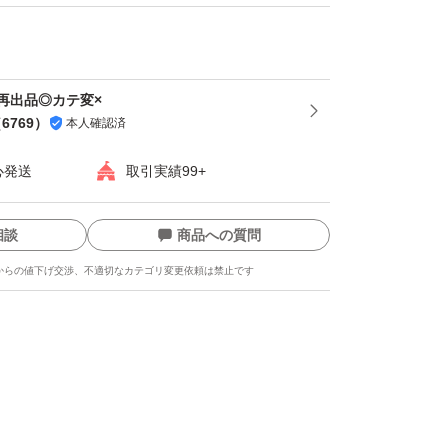
再出品◎カテ変×
（
6769
）
本人確認済
心発送
取引実績99+
相談
商品への質問
からの値下げ交渉、不適切なカテゴリ変更依頼は禁止です
ます