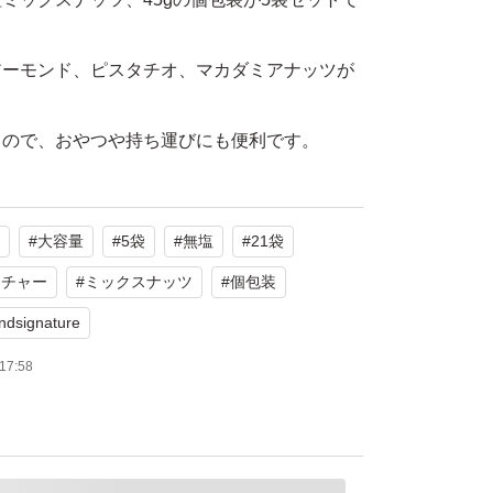
アーモンド、ピスタチオ、マカダミアナッツが
るので、おやつや持ち運びにも便利です。
D signature
#
大容量
#
5袋
#
無塩
#
21袋
ックスナッツ
袋
ネチャー
#
ミックスナッツ
#
個包装
.１１
andsignature
使用
17:58
来ません！！