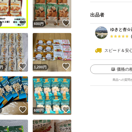
出品者
！
いいね！
いいね！
円
600
円
ゆきと杏☆
スピード＆安
ユーザーの実績について
！
いいね！
いいね！
円
1,200
円
価格の
o!フリマが定めた一定の基準を満たしたユーザーにバッジを付与しています
商品への質問
出品者
この商品の情報をコピーします
取引出品者
Yahoo!フリマの基準をクリアした安心・安全なユーザーです
！
いいね！
いいね！
商品画像の
無断転載は禁止
されています
円
600
円
コピーされた情報は
必ずご自身の商品に合わせて編集
してください
コピーは
1商品につき1回
です
実績◯+
このユーザーはYahoo!フリマの取引を完了させた実績があり