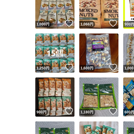
いいね！
いいね
1,000
円
1,066
円
900
いいね！
いいね
1,250
円
1,600
円
1,000
Yaho
安心取引
安心
いいね！
いいね
900
円
1,180
円
600
取引実績
取引