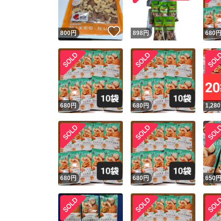
いいね！
800
円
898
円
680
680
円
680
円
1,280
680
円
680
円
650