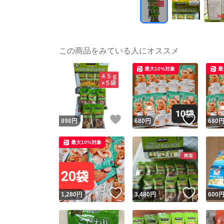
この商品をみている人にオススメ
最大10%対象
最
いいね！
いいね
898
円
680
円
680
最大10%対象
いいね！
いいね
1,280
円
3,480
円
600