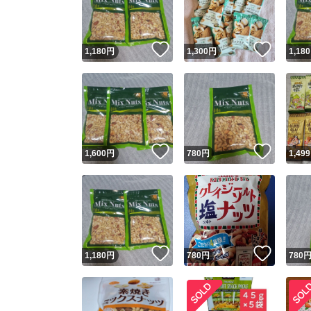
他フ
いいね！
いいね
1,180
円
1,300
円
1,180
スピード
※このバッ
スピ
いいね！
いいね
1,600
円
780
円
1,499
スピ
安心
いいね！
いいね
1,180
円
780
円
780