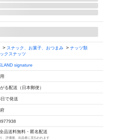
トminiサイズギリギリの為、緩衝材等で保護
到着時割れたり欠けたりする可能性がありま
希望のお客様は、購入しないでください！！
スナック、お菓子、おつまみ
ナッツ類
為宜しくお願いします！
ックスナッツ
るお客様のみ宜しくお願い致します！！
KLAND signature
用
Fです！！！
がる配送（日本郵便）
します！！！
3日で発送
駄ですので、お辞めくださいませ！！
たします。
府
3977938
ックスナッツ 45g 21袋入
マは全品送料無料・匿名配送
り、評価後、出品者に支払われます
signature