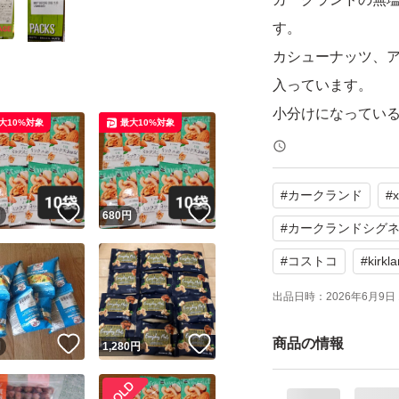
す。
カシューナッツ、
入っています。
小分けになってい
大10%対象
最大10%対象
【ブランド】KIRKLAN
#
カークランド
#
x
【商品名】無塩ミ
！
いいね！
いいね！
円
680
円
【内容量】45g × 5
#
カークランドシグ
【賞味期限】2026
#
コストコ
#
kirkl
【商品の状態】未
出品日時：
2026年6月9日 
【その他】個包装
！
いいね！
いいね！
商品の情報
円
1,280
円
★ご注意★
・空箱はお付け出