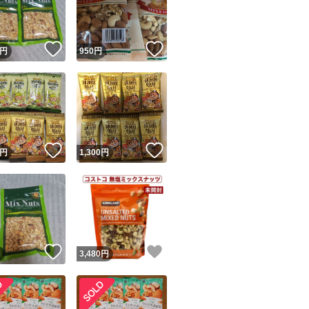
商品情報コピー機
リマ実績◯+
このユーザーは他フリマサービスでの取引実績があります
！
いいね！
いいね！
円
950
円
出品ページへ
&安心発送
キャンセル
ジは実績に基づく表示であり、発送を保証しているものではありません
このユーザーは高頻度で24時間以内＆設定した発送日数内に
ード＆安心発送
ます
！
いいね！
いいね！
円
1,300
円
ード発送
このユーザーは高頻度で24時間以内に発送しています
発送
このユーザーは設定した発送日数内に発送しています
！
いいね！
いいね！
円
3,480
円