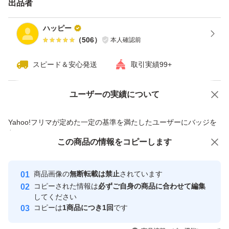
出品者
ハッピー
（
506
）
本人確認前
スピード＆安心発送
取引実績99+
ユーザーの実績について
価格の相談
商品への質問
商品への質問からの値下げ交渉、不適切なカテゴリ変更依頼は禁止です
Yahoo!フリマが定めた一定の基準を満たしたユーザーにバッジを
付与しています
この商品をみている人にオススメ
この商品の情報をコピーします
安心取引出品者
最大10%対象
最大10%対象
Yahoo!フリマの基準をクリアした安
安心取引出品者
商品画像の
無断転載は禁止
されています
心・安全なユーザーです
コピーされた情報は
必ずご自身の商品に合わせて編集
取引実績
してください
コピーは
1商品につき1回
です
このユーザーはYahoo!フリマの取
取引実績◯+
いいね！
いいね！
6,000
円
5,750
円
4,500
円
引を完了させた実績があります