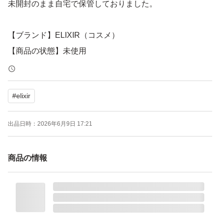
未開封のまま自宅で保管しておりました。
【ブランド】ELIXIR（コスメ）
【商品の状態】未使用
【内容量】22g
#
elixir
よろしくお願いいたします。--
エリクシールシュペリエル レチノパワー リンクルクリー
出品日時：
2026年6月9日 17:21
ムba L 22g
ブランド：ELIXIR（コスメ） エリクシールシュペリエル
商品の情報