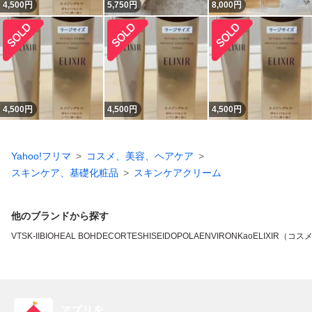
4,500
円
5,750
円
8,000
円
4,500
円
4,500
円
4,500
円
Yahoo!フリマ
コスメ、美容、ヘアケア
スキンケア、基礎化粧品
スキンケアクリーム
他のブランドから探す
VT
SK-II
BIOHEAL BOH
DECORTE
SHISEIDO
POLA
ENVIRON
Kao
ELIXIR（コス