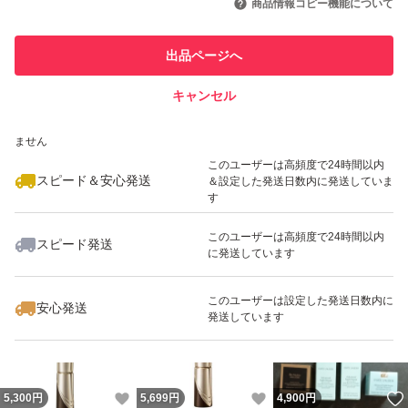
商品情報コピー機能について
このユーザーは他フリマサービス
他フリマ実績◯+
出品ページへ
での取引実績があります
キャンセル
スピード&安心発送
いいね！
いいね！
5,760
※このバッジは実績に基づく表示であり、発送を保証しているものではあり
円
5,750
円
7,190
円
ません
このユーザーは高頻度で24時間以内
スピード＆安心発送
＆設定した発送日数内に発送していま
す
このユーザーは高頻度で24時間以内
スピード発送
に発送しています
いいね！
いいね！
6,300
円
5,100
円
1,000
円
このユーザーは設定した発送日数内に
安心発送
発送しています
いいね！
いいね！
5,300
円
5,699
円
4,900
円