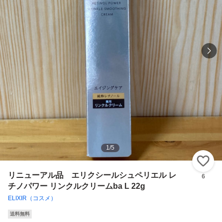
1
/
5
い
リニューアル品 エリクシールシュペリエル レ
6
チノパワー リンクルクリームba L 22g
ELIXIR（コスメ）
送料無料