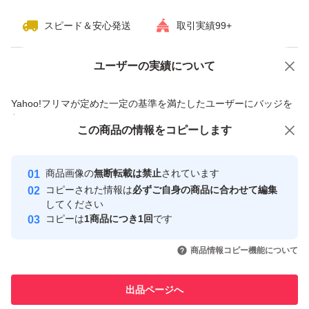
スピード＆安心発送
取引実績99+
ユーザーの実績について
価格の相談
商品への質問
商品への質問からの値下げ交渉、不適切なカテゴリ変更依頼は禁止です
Yahoo!フリマが定めた一定の基準を満たしたユーザーにバッジを
付与しています
この商品をみている人にオススメ
この商品の情報をコピーします
安心取引出品者
Yahoo!フリマの基準をクリアした安
安心取引出品者
商品画像の
無断転載は禁止
されています
心・安全なユーザーです
コピーされた情報は
必ずご自身の商品に合わせて編集
取引実績
してください
コピーは
1商品につき1回
です
このユーザーはYahoo!フリマの取
取引実績◯+
いいね！
いいね！
4,790
円
9,050
円
3,900
円
引を完了させた実績があります
商品情報コピー機能について
このユーザーは他フリマサービス
他フリマ実績◯+
出品ページへ
での取引実績があります