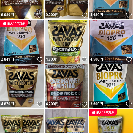
いいね！
いいね！
8,980
円
9,200
円
4,680
円
最大10%対象
いいね！
いいね！
2,849
円
4,800
円
4,500
円
いいね！
いいね！
4,870
円
4,200
円
3,600
円
最大10%対象