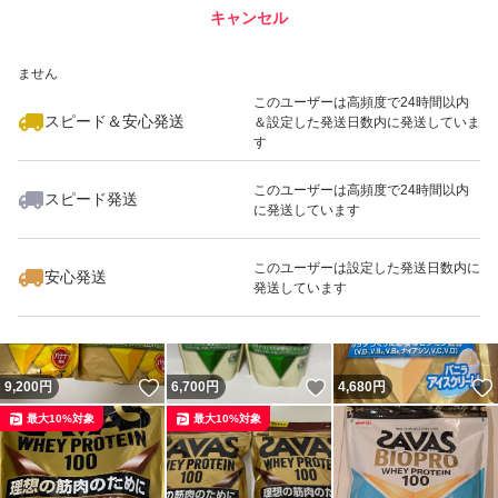
キャンセル
スピード&安心発送
いいね！
いいね！
3,700
※このバッジは実績に基づく表示であり、発送を保証しているものではあり
円
4,680
円
3,480
円
ません
このユーザーは高頻度で24時間以内
スピード＆安心発送
＆設定した発送日数内に発送していま
す
このユーザーは高頻度で24時間以内
スピード発送
に発送しています
いいね！
いいね！
4,680
円
4,770
円
3,480
円
このユーザーは設定した発送日数内に
安心発送
発送しています
いいね！
いいね！
9,200
円
6,700
円
4,680
円
最大10%対象
最大10%対象