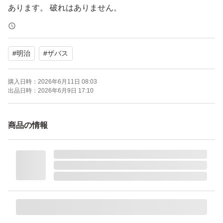
あります。 破れはありません。
あくまで素人出品なので、梱包が雑な場合もあるかもし
#
明治
#
ザバス
れません。簡易的な梱包での発送の場合もありますので、
開封時にカッターやハサミ等を使用されるる場合は、
購入日時：
2026年6月11日 08:03
十分にお気をつけ下さい。
出品日時：
2026年6月9日 17:10
ご理解の上ご購入をお願いします。
商品の情報
自宅保管のため、神経質な方または完璧な品質を求める
方は購入をご遠慮ください。
購入後の返品、クレーム等の対応しかねます。
ザバス ホエイプロテイン100 バナナ風味 980g × 1袋
ブランド：明治 ザバス