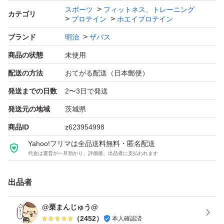
プロテイン剤形、タイプ：粉末
スポーツ
フィットネス、トレーニング
カテゴリ
プロテイン
ホエイプロテイン
たんぱく質含有率：71.4 %
ブランド
明治
ザバス
味：バナナ味
商品の状態
未使用
容量（g）：980.0 g
販売単位：1.0 セット
配送の方法
おてがる配送（日本郵便）
発送までの日数
2〜3日で発送
発送元の地域
茨城県
商品ID
z623954998
Yahoo!フリマは全品送料無料・匿名配送
代金は運営が一旦預かり、評価後、出品者に支払われます
出品者
@栗まんじゅう@
（
2452
）
本人確認済