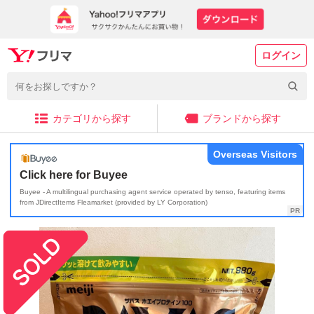
ログイン
カテゴリから探す
ブランドから探す
Overseas Visitors
Click here for Buyee
Buyee - A multilingual purchasing agent service operated by tenso, featuring items
from JDirectItems Fleamarket (provided by LY Corporation)