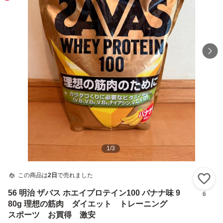
1
/
3
この商品は
2日
で売れました
い
56 明治 ザバス ホエイプロテイン100 バナナ味 9
6
80g 理想の筋肉 ダイエット トレーニング
スポーツ お買得 激安