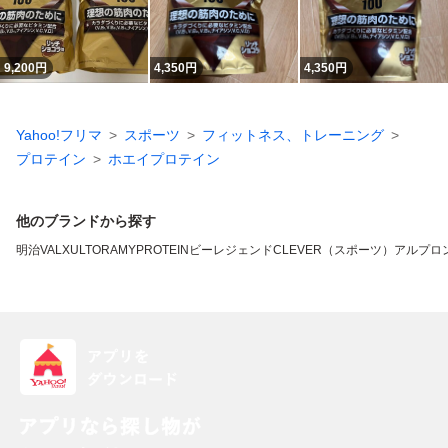
9,200
円
4,350
円
4,350
円
Yahoo!フリマ
スポーツ
フィットネス、トレーニング
プロテイン
ホエイプロテイン
他のブランドから探す
明治
VALX
ULTORA
MYPROTEIN
ビーレジェンド
CLEVER（スポーツ）
アルプロ