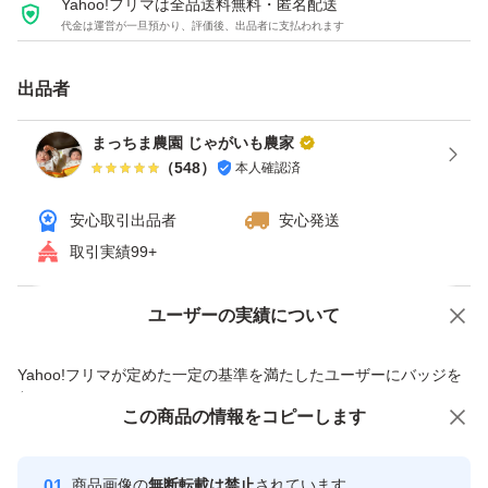
Yahoo!フリマは全品送料無料・匿名配送
代金は運営が一旦預かり、評価後、出品者に支払われます
出品者
まっちま農園 じゃがいも農家
（
548
）
本人確認済
安心取引出品者
安心発送
取引実績99+
ユーザーの実績について
価格の相談
商品への質問
商品への質問からの値下げ交渉、不適切なカテゴリ変更依頼は禁止です
Yahoo!フリマが定めた一定の基準を満たしたユーザーにバッジを
付与しています
この商品をみている人にオススメ
この商品の情報をコピーします
安心取引出品者
最大10%対象
最大10%対象
最大10%対象
Yahoo!フリマの基準をクリアした安
安心取引出品者
商品画像の
無断転載は禁止
されています