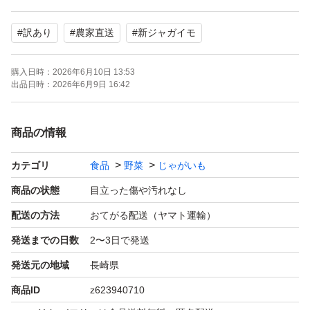
#
訳あり
#
農家直送
#
新ジャガイモ
手掘りで皮の剥けが少なく、手選で傷、病気を確認しなが
ら詰めております。
購入日時：
2026年6月10日 13:53
味の方はリピートがついているほどなので間違い御座いま
出品日時：
2026年6月9日 16:42
せん。
商品の情報
科学肥料を従来の半分で
カテゴリ
食品
野菜
じゃがいも
米糠と鶏糞と菌資材で発酵させた自家製堆肥で畑作りをし
ています。更に味が良くなっておりますので是非お試しく
商品の状態
目立った傷や汚れなし
ださい♪
配送の方法
おてがる配送（ヤマト運輸）
自信アリです
発送までの日数
2〜3日で発送
発送元の地域
長崎県
商品ID
z623940710