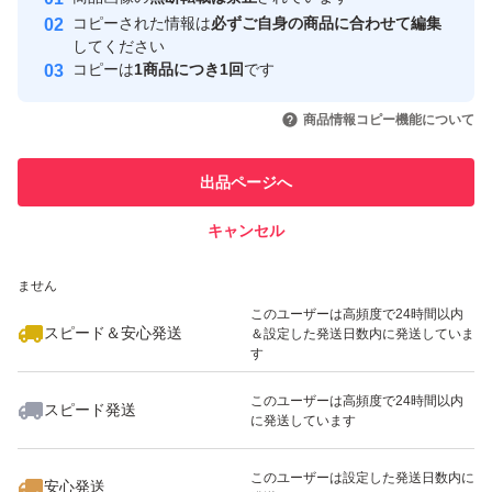
心・安全なユーザーです
コピーされた情報は
必ずご自身の商品に合わせて編集
取引実績
してください
コピーは
1商品につき1回
です
このユーザーはYahoo!フリマの取
取引実績◯+
いいね！
いいね！
4,555
円
4,200
円
1,800
円
引を完了させた実績があります
商品情報コピー機能について
最大10%対象
このユーザーは他フリマサービス
他フリマ実績◯+
出品ページへ
での取引実績があります
キャンセル
スピード&安心発送
いいね！
いいね！
2,700
※このバッジは実績に基づく表示であり、発送を保証しているものではあり
円
1,800
円
3,600
円
ません
最大10%対象
このユーザーは高頻度で24時間以内
スピード＆安心発送
＆設定した発送日数内に発送していま
す
このユーザーは高頻度で24時間以内
スピード発送
に発送しています
いいね！
いいね！
1,800
円
3,680
円
2,410
円
最大10%対象
このユーザーは設定した発送日数内に
安心発送