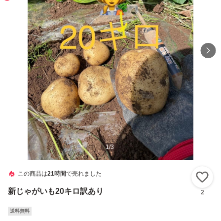
1
/
3
この商品は
21時間
で売れました
い
新じゃがいも20キロ訳あり
2
送料無料