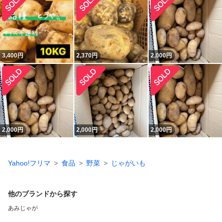
3,400
円
2,370
円
2,000
円
2,000
円
2,000
円
2,000
円
Yahoo!フリマ
食品
野菜
じゃがいも
他のブランドから探す
あみじゃが