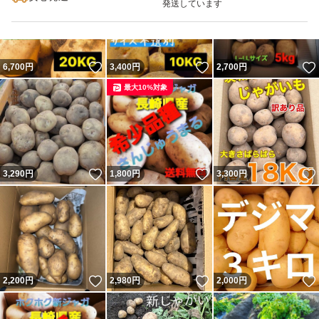
発送しています
いいね！
いいね！
6,700
円
3,400
円
2,700
円
最大10%対象
いいね！
いいね！
3,290
円
1,800
円
3,300
円
いいね！
いいね！
2,200
円
2,980
円
2,000
円