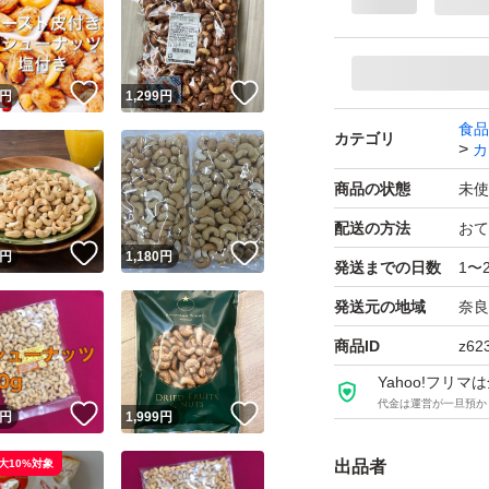
食物繊維： 便秘解
中性脂肪の低下と
ています。10粒で
！
いいね！
いいね！
円
1,299
円
ます。
食品
カテゴリ
オレイン酸： 脂質
カ
脈硬化の原因となる
商品の状態
未使
あります。
配送の方法
おて
その他： マグネシ
！
いいね！
いいね！
円
1,180
円
発送までの日数
1〜
摂取時の注意点と
発送元の地域
奈良
カシューナッツは栄養
商品ID
z62
（おにぎり約1/2
Yahoo!フリ
とカロリーオーバ
代金は運営が一旦預か
！
いいね！
いいね！
円
1,999
円
取り入れ方の工夫
健康や美容のため
大10%対象
出品者