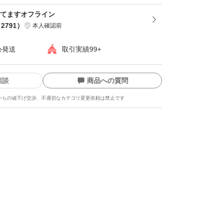
段の間食と「置き換える」方法が推奨されま
寝てますオフライン
てしまうのを防ぐために、個包装の商品を選ん
（
2791
）
本人確認前
食べる分だけをお皿に出したりする工夫が効果
心発送
取引実績99+
相談
商品への質問
からの値下げ交渉、不適切なカテゴリ変更依頼は禁止です
ます