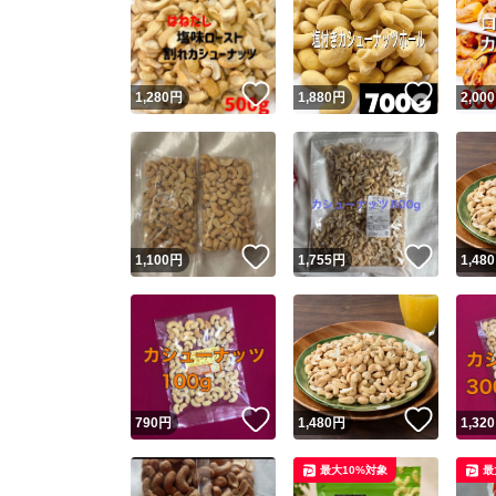
いいね！
いいね
1,280
円
1,880
円
2,000
いいね！
いいね
1,100
円
1,755
円
1,480
いいね！
いいね
790
円
1,480
円
1,320
最大10%対象
最