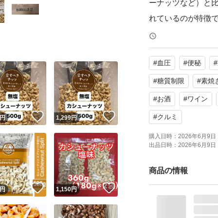
ーナッツなど）と
れているのが特徴
す。
鉄： 赤血球のヘモ
#
血圧
#
便秘
#
います。鉄欠乏性
効です。10粒（約1
#
糖質制限
#
素焼
トップの含有量を
#
お酒
#
ワイン
亜鉛： 皮膚や粘膜
！
いいね！
いいね！
#
クルミ
円
1,299
円
ると味覚障害や傷の
購入日時：
2026年6月9日 
g摂取でき、アーモン
出品日時：
2026年6月9日 
ビタミンB1： 糖
商品の情報
す。不足すると疲
！
いいね！
いいね！
す。糖質やアルコ
円
1,150
円
酒のおつまみにも