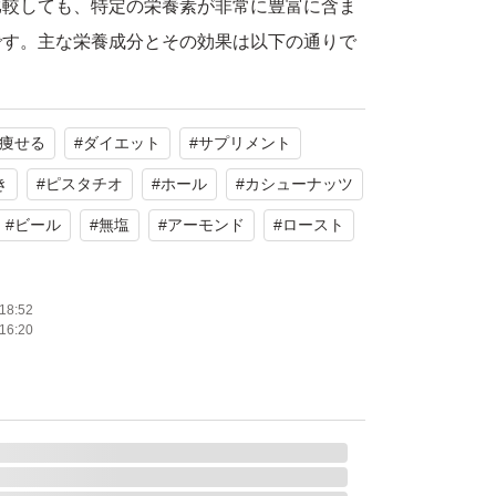
比較しても、特定の栄養素が非常に豊富に含ま
です。主な栄養成分とその効果は以下の通りで
グロビンを構成し、全身に酸素を運ぶ役割を担
痩せる
#
ダイエット
#
サプリメント
貧血による疲労や頭痛、免疫力低下の予防に有
5g）に0.7mg含まれ、主要なナッツ類の中で
き
#
ピスタチオ
#
ホール
#
カシューナッツ
誇ります。
#
ビール
#
無塩
#
アーモンド
#
ロースト
の健康、免疫機能の維持に不可欠です。不足す
治癒遅延を招く恐れがあります。10粒で0.8m
18:52
ドの1.7倍、くるみの2.1倍に相当します。
16:20
質をエネルギーに変換する際に必要な栄養素で
労感や倦怠感、脚気（かっけ）の原因になりま
ールを多く摂る人ほど必要量が高まるため、お
最適です。