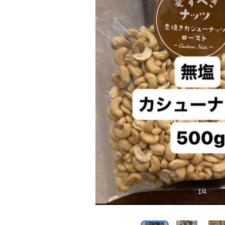
1
/
4