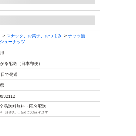
消、食後血糖値の上昇抑制、コレステロールや
いった効果があり、ダイエット中の間食に向い
1.0g（レタスの大きめの葉約3枚分）が含まれ
スナック、お菓子、おつまみ
ナッツ類
の半分以上を占める一価不飽和脂肪酸です。動
シューナッツ
悪玉（LDL）コレステロールを下げる効果が
用
がる配送（日本郵便）
ウムや銅なども豊富に含まれています。
2日で発送
美味しい食べ方
県
価が高い反面、10粒（約15g）で86kcal
3932112
個分）と高カロリーです。そのため、食べ過ぎる
マは全品送料無料・匿名配送
ーによる肥満の原因になります。
り、評価後、出品者に支払われます
に取り入れる際は、現在の食事に「プラス」す