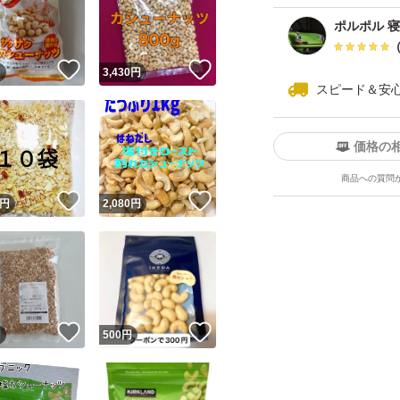
るのではなく、普
ポルポル 
す。つい食べ過ぎ
だり、あらかじめ
！
いいね！
いいね！
円
3,430
円
スピード＆安
価格の
商品への質問
ユーザーの実績について
！
いいね！
いいね！
円
2,080
円
o!フリマが定めた一定の基準を満たしたユーザーにバッジを付与しています
出品者
この商品の情報をコピーします
取引出品者
Yahoo!フリマの基準をクリアした安心・安全なユーザーです
！
いいね！
いいね！
商品画像の
無断転載は禁止
されています
円
500
円
コピーされた情報は
必ずご自身の商品に合わせて編集
してください
コピーは
1商品につき1回
です
実績◯+
このユーザーはYahoo!フリマの取引を完了させた実績があり