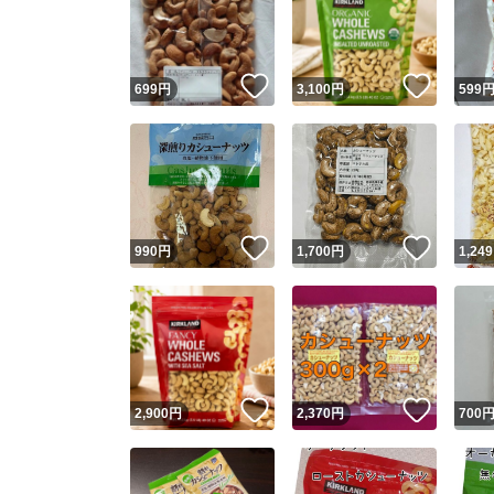
いいね！
いいね
699
円
3,100
円
599
いいね！
いいね
990
円
1,700
円
1,249
Yaho
安心取引
安心
いいね！
いいね
2,900
円
2,370
円
700
取引実績
取引