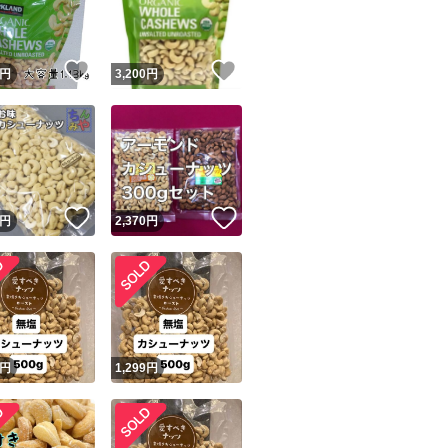
商品情報コピー機
リマ実績◯+
このユーザーは他フリマサービスでの取引実績があります
！
いいね！
いいね！
円
3,200
円
出品ページへ
&安心発送
キャンセル
ジは実績に基づく表示であり、発送を保証しているものではありません
このユーザーは高頻度で24時間以内＆設定した発送日数内に
ード＆安心発送
ます
！
いいね！
いいね！
円
2,370
円
ード発送
このユーザーは高頻度で24時間以内に発送しています
発送
このユーザーは設定した発送日数内に発送しています
！
円
1,299
円