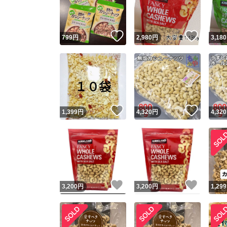
他フ
いいね！
いいね
799
円
2,980
円
3,180
スピード
※このバッ
スピ
いいね！
いいね
1,399
円
4,320
円
4,320
スピ
安心
いいね！
いいね
3,200
円
3,200
円
1,299