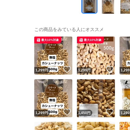
この商品をみている人にオススメ
最大10%対象
最大10%対象
いいね！
いいね
1,299
円
1,299
円
1,299
いいね！
いいね
1,299
円
1,450
円
1,280