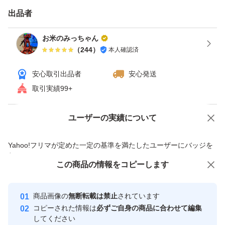
たします
出品者
現在こちらの重量で出品しておりますが、ご希望の重量が
ありましたら対応いたします
お米のみっちゃん
（
244
）
本人確認済
コシヒカリ100%でブレンド等ではありません、中米等で
安心取引出品者
安心発送
もありません
取引実績99+
ご質問等ありましたらお気軽にコメント下さい
ユーザーの実績について
価格の相談
商品への質問
商品への質問からの値下げ交渉、不適切なカテゴリ変更依頼は禁止です
Yahoo!フリマが定めた一定の基準を満たしたユーザーにバッジを
お米
付与しています
この商品をみている人にオススメ
この商品の情報をコピーします
安心取引出品者
おこめ
最大10%対象
最大10%対象
Yahoo!フリマの基準をクリアした安
安心取引出品者
商品画像の
無断転載は禁止
されています
あ
心・安全なユーザーです
コピーされた情報は
必ずご自身の商品に合わせて編集
取引実績
してください