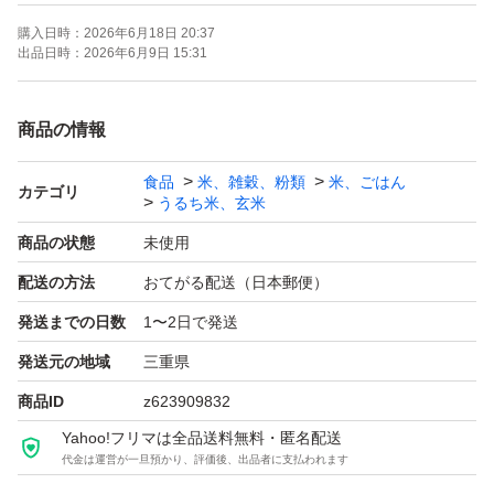
するようです)
購入日時：
2026年6月18日 20:37
出品日時：
2026年6月9日 15:31
画像はサンプルになります別の袋に詰めて発送させていた
だきます
商品の情報
食品
米、雑穀、粉類
米、ごはん
生産農家直送
カテゴリ
うるち米、玄米
色彩選別機を使用しております
商品の状態
未使用
配送の方法
おてがる配送（日本郵便）
令和7年 2025年 にとれたお米です
発送までの日数
1〜2日で発送
収量よりも食味を重視した栽培をしており、味に関して高
評価を多数いただいております
発送元の地域
三重県
商品ID
z623909832
量の変更承ります
Yahoo!フリマは全品送料無料・匿名配送
代金は運営が一旦預かり、評価後、出品者に支払われます
5kg 10kg 15kg 20kgコメントいただけましたら専用出品い