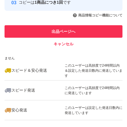
コピーは
1商品につき1回
です
このユーザーはYahoo!フリマの取
取引実績◯+
いいね！
いいね！
5,610
円
5,600
円
3,800
円
引を完了させた実績があります
商品情報コピー機能について
最大10%対象
最大10%対象
このユーザーは他フリマサービス
他フリマ実績◯+
出品ページへ
での取引実績があります
キャンセル
スピード&安心発送
いいね！
いいね！
3,100
※このバッジは実績に基づく表示であり、発送を保証しているものではあり
円
5,200
円
3,100
円
ません
このユーザーは高頻度で24時間以内
スピード＆安心発送
＆設定した発送日数内に発送していま
す
このユーザーは高頻度で24時間以内
スピード発送
に発送しています
いいね！
いいね！
3,900
円
3,500
円
1,899
円
このユーザーは設定した発送日数内に
安心発送
発送しています