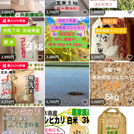
いいね！
いいね！
3,500
円
3,700
円
1,899
円
最大10%対象
いいね！
いいね！
2,980
円
3,480
円
3,200
円
最大10%対象
いいね！
いいね！
3,370
円
5,700
円
3,000
円