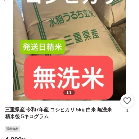
1
/
1
い
三重県産 令和7年産 コシヒカリ 5kg 白米 無洗米
1
精米後 5キログラム
送料無料