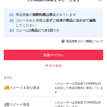
安心取引出品者
最大10%対象
最大10%対象
最大10%対象
Yahoo!フリマの基準をクリアした安
安心取引出品者
商品画像の
無断転載は禁止
されています
心・安全なユーザーです
コピーされた情報は
必ずご自身の商品に合わせて編集
取引実績
してください
コピーは
1商品につき1回
です
このユーザーはYahoo!フリマの取
取引実績◯+
いいね！
いいね！
500
円
500
円
500
円
引を完了させた実績があります
商品情報コピー機能について
このユーザーは他フリマサービス
他フリマ実績◯+
出品ページへ
での取引実績があります
キャンセル
スピード&安心発送
いいね！
いいね！
500
※このバッジは実績に基づく表示であり、発送を保証しているものではあり
円
500
円
1,300
円
ません
このユーザーは高頻度で24時間以内
スピード＆安心発送
＆設定した発送日数内に発送していま
す
このユーザーは高頻度で24時間以内
スピード発送
に発送しています