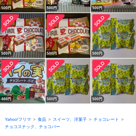
500
円
500
円
500
円
500
円
500
円
500
円
480
円
500
円
500
円
Yahoo!フリマ
食品
スイーツ、洋菓子
チョコレート
チョコスナック、チョコバー