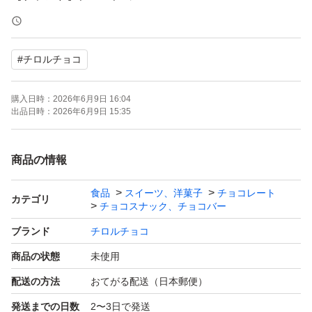
【商品名】
九州限定 コーヒーヌガー
#
チロルチョコ
【内容量】18個入り×1袋
【賞味期限】2027.03
購入日時：
2026年6月9日 16:04
.
出品日時：
2026年6月9日 15:35
.
.
商品の情報
食品
スイーツ、洋菓子
チョコレート
*ゆうパケットポストmini封筒に直接入れて発送します。
カテゴリ
チョコスナック、チョコバー
*外袋の初期キズ、配送中の溶けや割れなどはご了承のう
ブランド
チロルチョコ
えご購入願います。
商品の状態
未使用
配送の方法
おてがる配送（日本郵便）
お値下げ不可
発送までの日数
2〜3日で発送
24カウントダウンボーナス対応可能