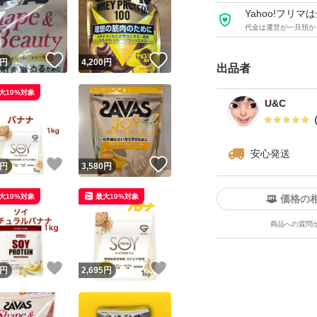
ダイエット
Yahoo!フリ
WPC
代金は運営が一旦預か
ソイプロテイン
！
いいね！
いいね！
円
4,200
円
出品者
トレーニング
おうちトレーニン
大10%対象
U&C
ワークアウト
シェイプアップ
安心発送
スリムボディ
！
いいね！
いいね！
円
3,580
円
エクササイズ
大10%対象
最大10%対象
価格の
ヨガ
商品への質問
ボディメイク
栄養
！
いいね！
いいね！
円
2,695
円
健康
ビタミン