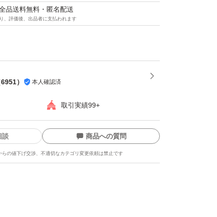
マは全品送料無料・匿名配送
り、評価後、出品者に支払われます
グ
（
6951
）
本人確認済
取引実績99+
相談
商品への質問
からの値下げ交渉、不適切なカテゴリ変更依頼は禁止です