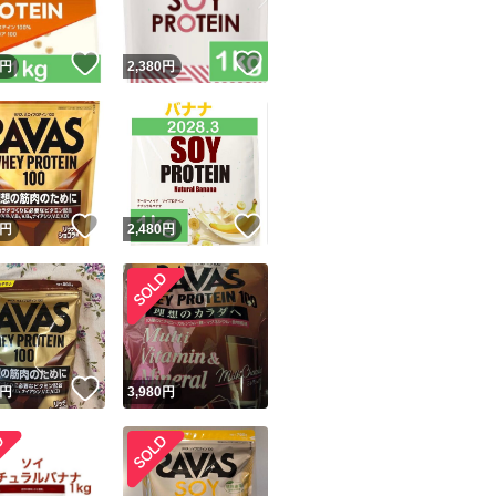
！
いいね！
いいね！
円
2,380
円
！
いいね！
いいね！
円
2,480
円
！
いいね！
円
3,980
円