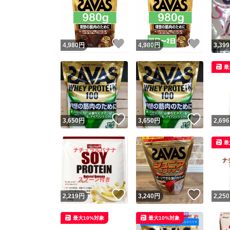
いいね！
いいね
4,980
円
4,980
円
3,399
最
いいね！
いいね
3,650
円
3,650
円
2,696
最
いいね！
いいね
2,219
円
3,240
円
2,250
最大10%対象
最大10%対象