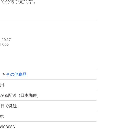
トで発送予定です。
ます。
生する場合があります。
19:17
15:22
やハサミなど
合はご注意ください。
その他食品
用
がる配送（日本郵便）
7日で発送
県
3903686