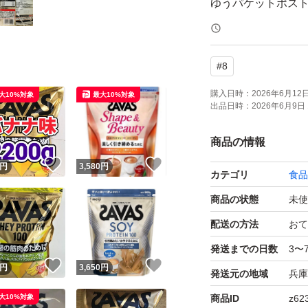
ゆうパケットポス
簡易包装で発送し
袋にダメージが発
#
8
簡易包装の為、
購入日時：
2026年6月12日 
大10%対象
最大10%対象
出品日時：
2026年6月9日 
開封時にカッター
刃物を使用する場
商品の情報
！
いいね！
いいね！
円
3,580
円
カテゴリ
食品
明治
商品の状態
未使
meiji
ザバス
配送の方法
おて
プロテイン
発送までの日数
3〜
！
いいね！
いいね！
筋トレ
円
3,650
円
発送元の地域
兵庫
ジム
大10%対象
商品ID
z62