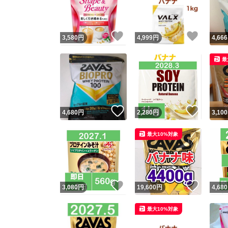
他フ
いいね！
いいね
3,580
円
4,999
円
4,666
スピード
最
※このバッ
スピ
いいね！
いいね
4,680
円
2,280
円
3,100
スピ
最大10%対象
安心
いいね！
いいね
3,080
円
19,600
円
4,680
最大10%対象