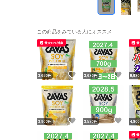
この商品をみている人にオススメ
最大10%対象
最
いいね！
いいね
3,650
円
3,680
円
9,980
いいね！
いいね
3,900
円
3,580
円
4,800
最