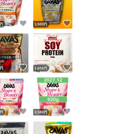
！
いいね！
いいね！
円
3,500
円
ユーザーの実績について
！
いいね！
いいね！
円
1,659
円
o!フリマが定めた一定の基準を満たしたユーザーにバッジを付与しています
出品者
この商品の情報をコピーします
取引出品者
Yahoo!フリマの基準をクリアした安心・安全なユーザーです
！
いいね！
いいね！
商品画像の
無断転載は禁止
されています
円
3,580
円
コピーされた情報は
必ずご自身の商品に合わせて編集
してください
コピーは
1商品につき1回
です
実績◯+
このユーザーはYahoo!フリマの取引を完了させた実績があり