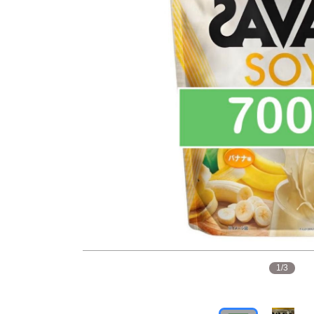
1
/
3