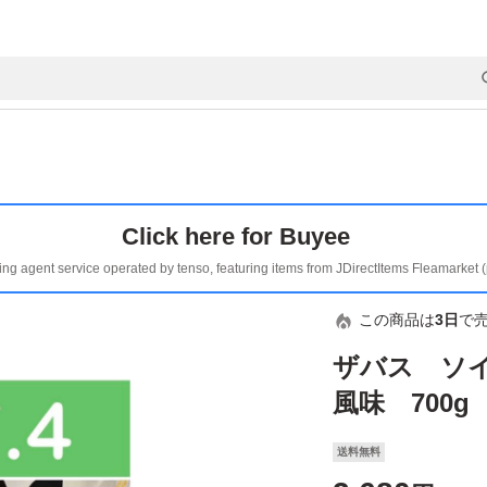
Click here for Buyee
ing agent service operated by tenso, featuring items from JDirectItems Fleamarket 
この商品は
3日
で
ザバス ソイ
風味 700g
送料無料