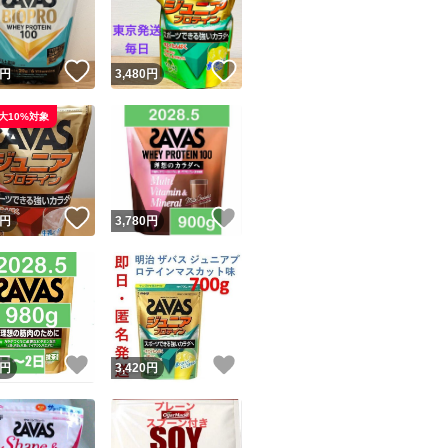
商品情報コピー機
リマ実績◯+
このユーザーは他フリマサービスでの取引実績があります
！
いいね！
いいね！
円
3,480
円
出品ページへ
&安心発送
大10%対象
キャンセル
ジは実績に基づく表示であり、発送を保証しているものではありません
このユーザーは高頻度で24時間以内＆設定した発送日数内に
ード＆安心発送
ます
！
いいね！
いいね！
円
3,780
円
ード発送
このユーザーは高頻度で24時間以内に発送しています
発送
このユーザーは設定した発送日数内に発送しています
！
いいね！
いいね！
円
3,420
円