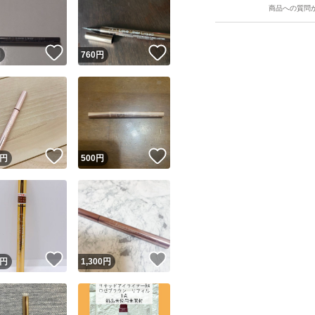
商品への質問
！
いいね！
いいね！
円
760
円
ユーザーの実績について
！
いいね！
いいね！
円
500
円
o!フリマが定めた一定の基準を満たしたユーザーにバッジを付与しています
出品者
この商品の情報をコピーします
取引出品者
Yahoo!フリマの基準をクリアした安心・安全なユーザーです
！
いいね！
いいね！
商品画像の
無断転載は禁止
されています
円
1,300
円
コピーされた情報は
必ずご自身の商品に合わせて編集
してください
コピーは
1商品につき1回
です
実績◯+
このユーザーはYahoo!フリマの取引を完了させた実績があり