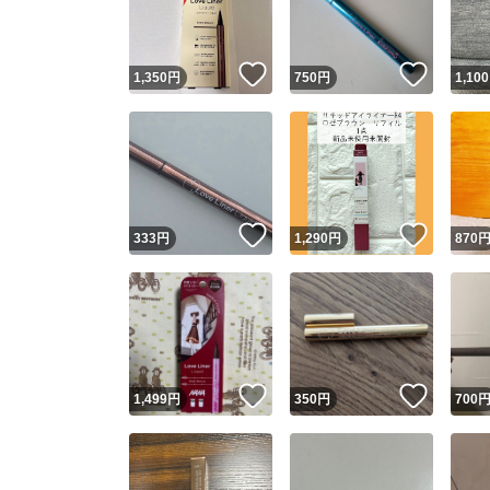
他フ
いいね！
いいね
1,350
円
750
円
1,100
スピード
※このバッ
スピ
いいね！
いいね
333
円
1,290
円
870
スピ
安心
いいね！
いいね
1,499
円
350
円
700