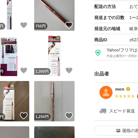
配送の方法
おて
発送までの日数
1〜
！
いいね！
いいね！
円
750
円
発送元の地域
岐阜
商品ID
z62
Yahoo!フリ
代金は運営が一旦預か
！
いいね！
いいね！
円
1,300
円
出品者
mon
スピード発送
！
いいね！
いいね！
円
1,250
円
価格の