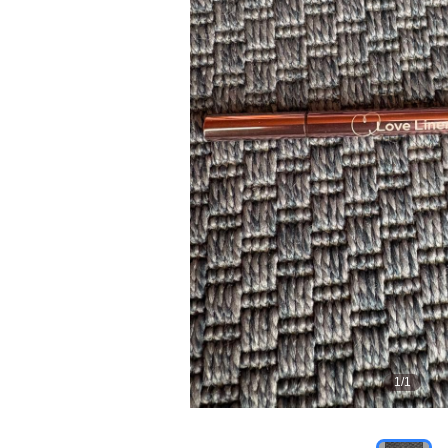
1
/
1