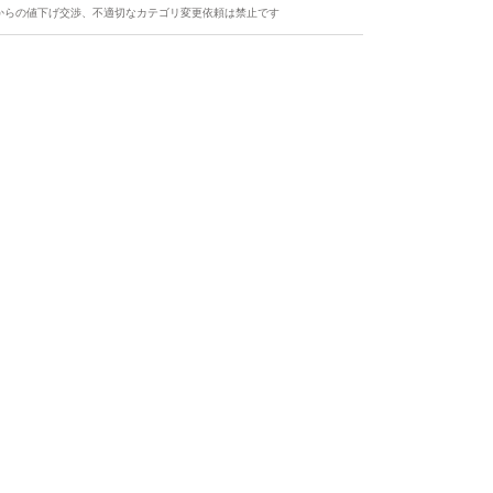
からの値下げ交渉、不適切なカテゴリ変更依頼は禁止です
ます