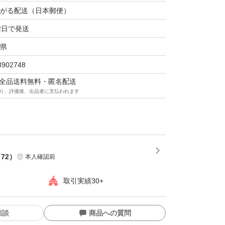
がる配送（日本郵便）
2日で発送
県
3902748
マは全品送料無料・匿名配送
り、評価後、出品者に支払われます
（
72
）
本人確認前
取引実績30+
相談
商品への質問