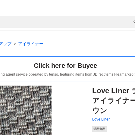
アップ
アイライナー
Click here for Buyee
ing agent service operated by tenso, featuring items from JDirectItems Fleamarket 
Love Lin
アイライナー
ウン
Love Liner
送料無料