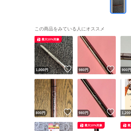
この商品をみている人にオススメ
最大10%対象
いいね！
いいね
1,000
円
980
円
900
いいね！
いいね
800
円
980
円
1,200
最大10%対象
最