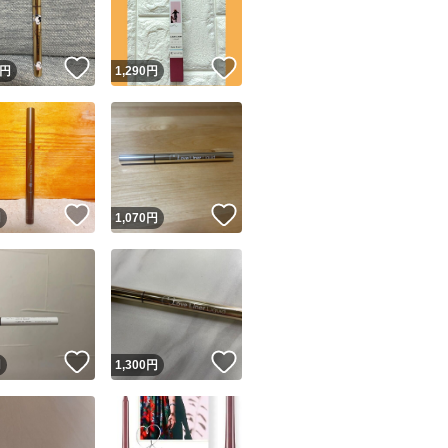
商品情報コピー機
リマ実績◯+
このユーザーは他フリマサービスでの取引実績があります
！
いいね！
いいね！
円
1,290
円
出品ページへ
&安心発送
キャンセル
ジは実績に基づく表示であり、発送を保証しているものではありません
このユーザーは高頻度で24時間以内＆設定した発送日数内に
ード＆安心発送
ます
！
いいね！
いいね！
円
1,070
円
ード発送
このユーザーは高頻度で24時間以内に発送しています
発送
このユーザーは設定した発送日数内に発送しています
！
いいね！
いいね！
円
1,300
円