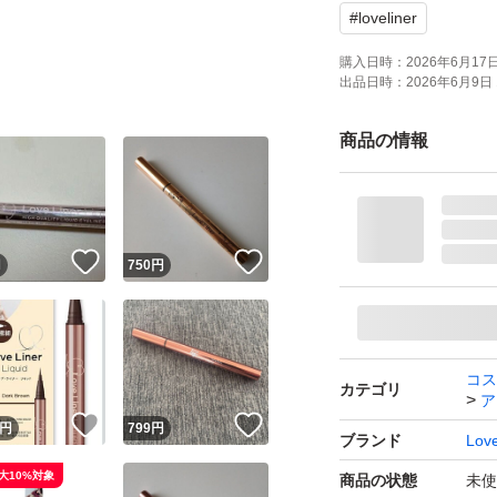
#
loveliner
購入日時：
2026年6月17日 
出品日時：
2026年6月9日 
商品の情報
！
いいね！
いいね！
円
750
円
コス
カテゴリ
ア
！
いいね！
いいね！
円
799
円
ブランド
Love
大10%対象
商品の状態
未使