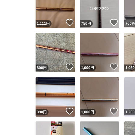
いいね！
いいね
1,111
円
750
円
760
いいね！
いいね
800
円
1,000
円
1,050
Yaho
安心取引
安心
いいね！
いいね
990
円
1,000
円
1,200
取引実績
取引