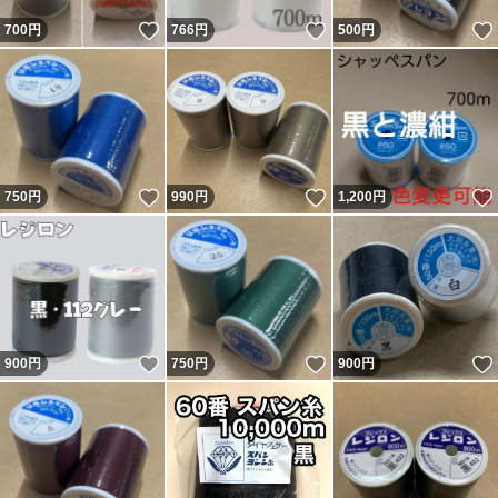
いいね！
いいね！
700
円
766
円
500
円
いいね！
いいね！
750
円
990
円
1,200
円
いいね！
いいね！
900
円
750
円
900
円