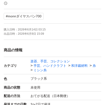
2個750円
3個990円
#
monnダイヤスパン700
4個1240円
5個1450円
購入日時：
2026年6月14日 03:15
6個1560円
出品日時：
2026年6月9日 15:09
7個1750円
8個1920円
商品の情報
9個2070円
楽器、手芸、コレクション
10個～1個220円×個数で計算いたします。
カテゴリ
手芸、ハンドクラフト
和洋裁材料
糸
在庫は沢山ございます。色の組み合わせ変更OKです！
ミシン糸
ブラック系
色
monnダイヤスパン700
商品の状態
未使用
配送の方法
おてがる配送（日本郵便）
発送までの日数
3〜7日で発送