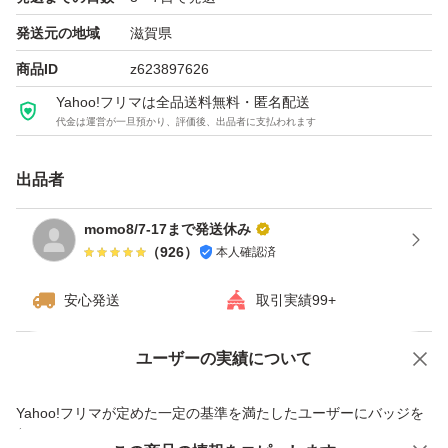
発送元の地域
滋賀県
商品ID
z623897626
Yahoo!フリマは全品送料無料・匿名配送
代金は運営が一旦預かり、評価後、出品者に支払われます
出品者
momo8/7-17まで発送休み
（
926
）
本人確認済
安心発送
取引実績99+
ユーザーの実績について
価格の相談
商品への質問
商品への質問からの値下げ交渉、不適切なカテゴリ変更依頼は禁止です
Yahoo!フリマが定めた一定の基準を満たしたユーザーにバッジを
付与しています