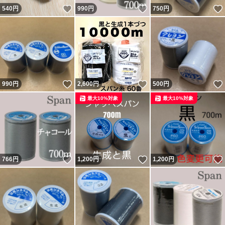
いいね！
いいね！
540
円
990
円
750
円
いいね！
いいね！
990
円
2,600
円
500
円
最大10%対象
最大10%対象
いいね！
いいね！
766
円
1,200
円
1,200
円