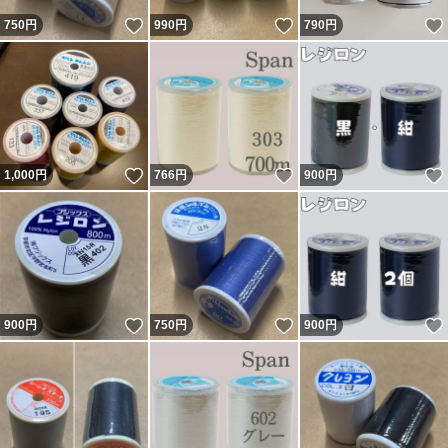
いいね！
いいね！
750
円
990
円
790
円
いいね！
いいね！
1,000
円
766
円
900
円
いいね！
いいね！
900
円
750
円
900
円