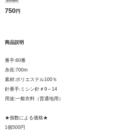
送料無料
750
円
商品説明
番手:60番
糸長:700m
素材:ポリエステル100％
針番手:ミシン針＃9～14
用途:一般衣料（普通地用）
★個数による価格★
1個500円