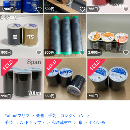
いいね！
いいね！
1,900
円
500
円
766
円
いいね！
いいね！
900
円
900
円
2,600
円
990
円
660
円
750
円
Yahoo!フリマ
楽器、手芸、コレクション
手芸、ハンドクラフト
和洋裁材料
糸
ミシン糸