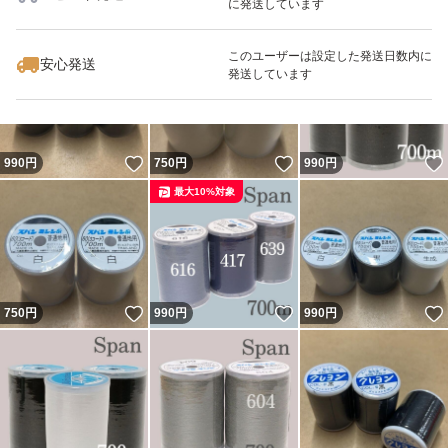
に発送しています
いいね！
いいね！
990
円
540
円
990
円
このユーザーは設定した発送日数内に
安心発送
発送しています
いいね！
いいね！
990
円
750
円
990
円
最大10%対象
いいね！
いいね！
750
円
990
円
990
円