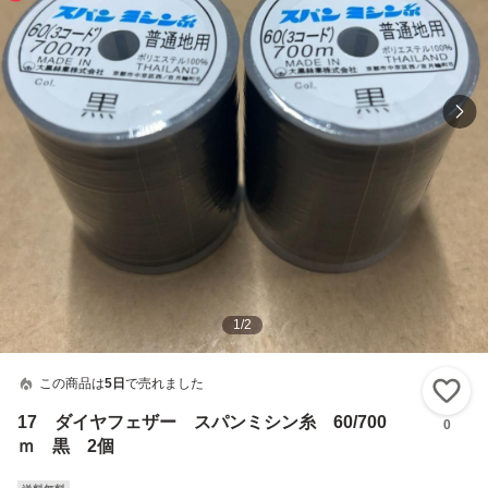
1
/
2
この商品は
5日
で売れました
い
17 ダイヤフェザー スパンミシン糸 60/700
0
ｍ 黒 2個