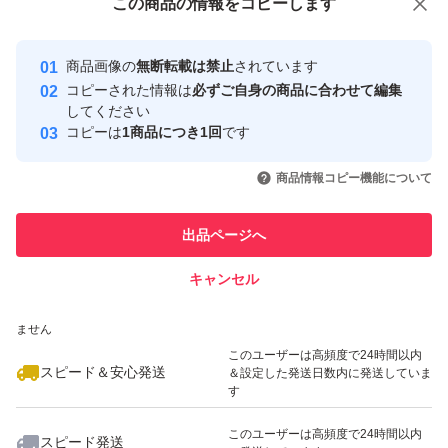
この商品をみている人にオススメ
この商品の情報をコピーします
安心取引出品者
最大10%対象
最大10%対象
Yahoo!フリマの基準をクリアした安
安心取引出品者
商品画像の
無断転載は禁止
されています
心・安全なユーザーです
コピーされた情報は
必ずご自身の商品に合わせて編集
取引実績
してください
コピーは
1商品につき1回
です
このユーザーはYahoo!フリマの取
取引実績◯+
いいね！
いいね！
750
円
750
円
766
円
引を完了させた実績があります
商品情報コピー機能について
最大10%対象
最大10%対象
このユーザーは他フリマサービス
他フリマ実績◯+
出品ページへ
での取引実績があります
キャンセル
スピード&安心発送
いいね！
いいね！
766
※このバッジは実績に基づく表示であり、発送を保証しているものではあり
円
766
円
540
円
ません
最大10%対象
最大10%対象
このユーザーは高頻度で24時間以内
スピード＆安心発送
＆設定した発送日数内に発送していま
す
このユーザーは高頻度で24時間以内
スピード発送