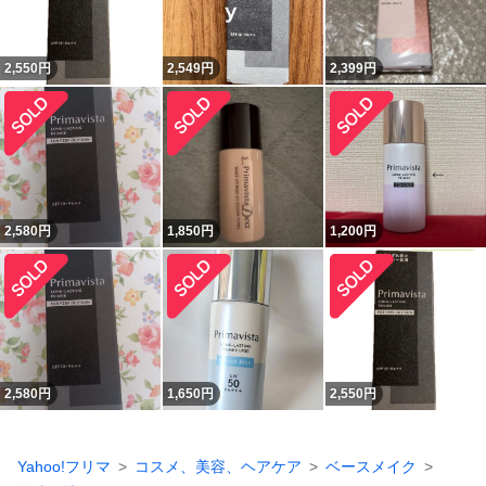
2,550
円
2,549
円
2,399
円
2,580
円
1,850
円
1,200
円
2,580
円
1,650
円
2,550
円
Yahoo!フリマ
コスメ、美容、ヘアケア
ベースメイク