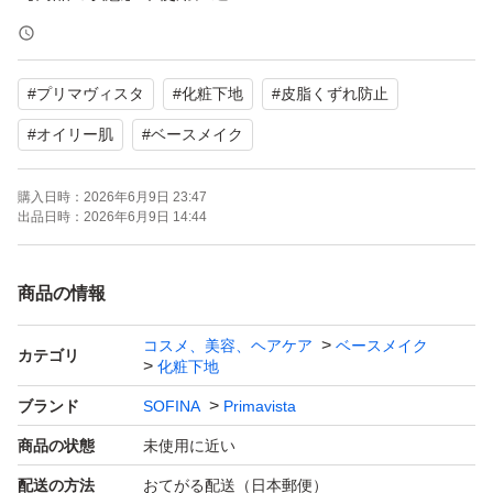
【内容量】25ml
【SPF】SPF10
#
プリマヴィスタ
#
化粧下地
#
皮脂くずれ防止
【PA】PA++
#
オイリー肌
#
ベースメイク
よろしくお願いいたします。
購入日時：
2026年6月9日 23:47
出品日時：
2026年6月9日 14:44
商品の情報
コスメ、美容、ヘアケア
ベースメイク
カテゴリ
化粧下地
ブランド
SOFINA
Primavista
商品の状態
未使用に近い
配送の方法
おてがる配送（日本郵便）