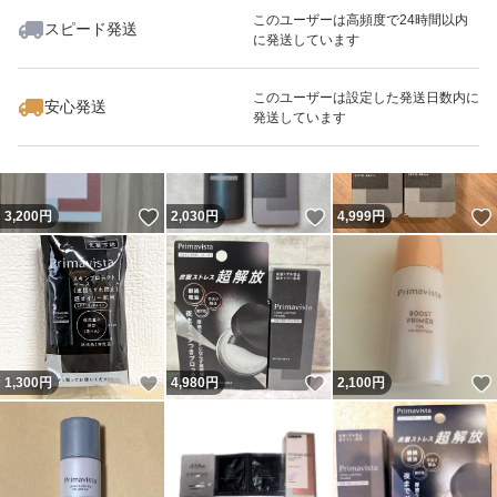
このユーザーは高頻度で24時間以内
スピード発送
に発送しています
いいね！
いいね！
5,000
円
2,250
円
4,999
円
このユーザーは設定した発送日数内に
安心発送
発送しています
いいね！
いいね！
3,200
円
2,030
円
4,999
円
いいね！
いいね！
1,300
円
4,980
円
2,100
円