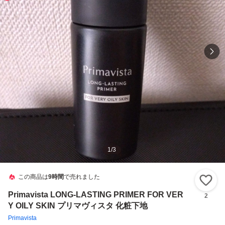
1
/
3
この商品は
9時間
で売れました
い
Primavista LONG-LASTING PRIMER FOR VER
2
Y OILY SKIN プリマヴィスタ 化粧下地
Primavista