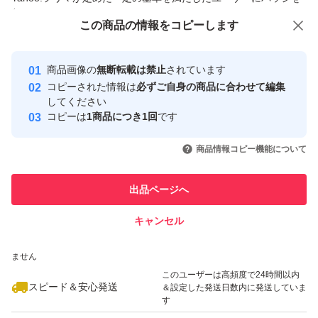
付与しています
この商品をみている人にオススメ
この商品の情報をコピーします
安心取引出品者
最大10%対象
最大10%対象
Yahoo!フリマの基準をクリアした安
安心取引出品者
商品画像の
無断転載は禁止
されています
心・安全なユーザーです
コピーされた情報は
必ずご自身の商品に合わせて編集
取引実績
してください
コピーは
1商品につき1回
です
このユーザーはYahoo!フリマの取
取引実績◯+
いいね！
いいね！
2,549
円
2,580
円
2,559
円
引を完了させた実績があります
商品情報コピー機能について
このユーザーは他フリマサービス
他フリマ実績◯+
出品ページへ
での取引実績があります
キャンセル
スピード&安心発送
いいね！
いいね！
2,550
※このバッジは実績に基づく表示であり、発送を保証しているものではあり
円
2,559
円
2,599
円
ません
このユーザーは高頻度で24時間以内
スピード＆安心発送
＆設定した発送日数内に発送していま
す