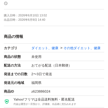
ゆうパケットポスト
宅配用ビニール袋にて発送
購入日時：
2026年6月10日 13:02
出品日時：
2026年6月9日 14:40
商品の情報
カテゴリ
ダイエット、健康
その他ダイエット、健康
商品の状態
未使用
配送の方法
おてがる配送（日本郵便）
発送までの日数
2〜3日で発送
発送元の地域
福岡県
商品ID
z623886024
Yahoo!フリマは全品送料無料・匿名配送
代金は運営が一旦預かり、評価後、出品者に支払われます