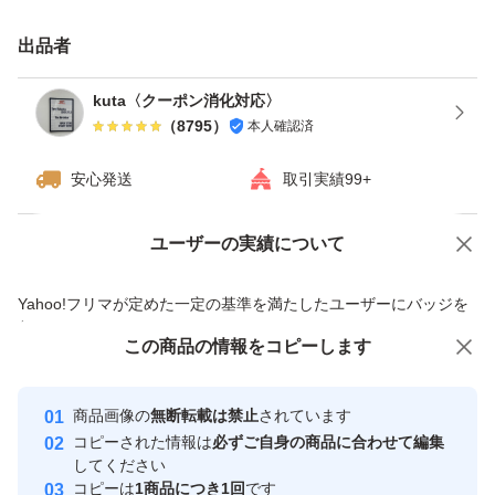
出品者
kuta〈クーポン消化対応〉
（
8795
）
本人確認済
安心発送
取引実績99+
ユーザーの実績について
価格の相談
商品への質問
商品への質問からの値下げ交渉、不適切なカテゴリ変更依頼は禁止です
Yahoo!フリマが定めた一定の基準を満たしたユーザーにバッジを
付与しています
この商品をみている人にオススメ
この商品の情報をコピーします
安心取引出品者
最大10%対象
最大10%対象
Yahoo!フリマの基準をクリアした安
安心取引出品者
商品画像の
無断転載は禁止
されています
心・安全なユーザーです
コピーされた情報は
必ずご自身の商品に合わせて編集
取引実績
してください
コピーは
1商品につき1回
です