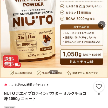
1
/
3
この商品は
22時間
で売れました
い
NUTO ホエイプロテインパウダー ミルクチョコ
0
味 1050g ニュート