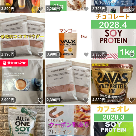
いいね！
いいね！
3,890
円
2,280
円
2,798
円
いいね！
いいね！
2,390
円
3,980
円
2,380
円
最大10%対象
いいね！
いいね！
2,999
円
2,390
円
4,880
円