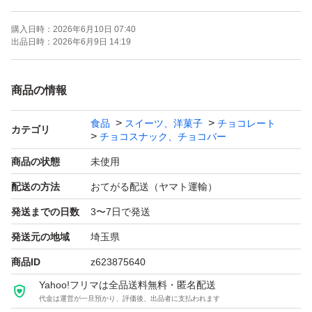
致します
購入日時：
2026年6月10日 07:40
出品日時：
2026年6月9日 14:19
◆チョコが溶けていたなどないよう
お願い致します
商品の情報
食品
スイーツ、洋菓子
チョコレート
このまま緩衝材なしで箱に入れます
カテゴリ
チョコスナック、チョコバー
気になる方はご遠慮ください
商品の状態
未使用
配送の方法
おてがる配送（ヤマト運輸）
ミルクチョコ 2つ
発送までの日数
3〜7日で発送
発送元の地域
埼玉県
商品ID
z623875640
Yahoo!フリマは全品送料無料・匿名配送
代金は運営が一旦預かり、評価後、出品者に支払われます