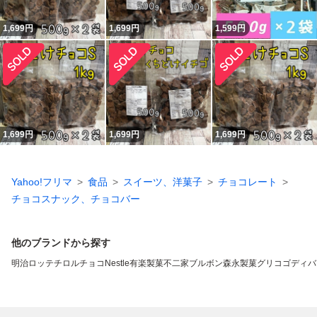
1,699
円
1,699
円
1,599
円
1,699
円
1,699
円
1,699
円
Yahoo!フリマ
食品
スイーツ、洋菓子
チョコレート
チョコスナック、チョコバー
他のブランドから探す
明治
ロッテ
チロルチョコ
Nestle
有楽製菓
不二家
ブルボン
森永製菓
グリコ
ゴディバ