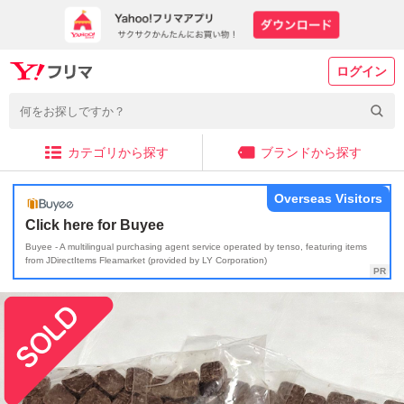
ログイン
カテゴリから探す
ブランドから探す
Overseas Visitors
Click here for Buyee
Buyee - A multilingual purchasing agent service operated by tenso, featuring items
from JDirectItems Fleamarket (provided by LY Corporation)