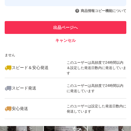
このユーザーはYahoo!フリマの取
取引実績◯+
いいね！
いいね！
1,199
円
1,999
円
1,199
円
引を完了させた実績があります
商品情報コピー機能について
最大10%対象
最大10%対象
最大10%対象
このユーザーは他フリマサービス
他フリマ実績◯+
出品ページへ
での取引実績があります
キャンセル
スピード&安心発送
いいね！
いいね！
1,150
※このバッジは実績に基づく表示であり、発送を保証しているものではあり
円
1,699
円
1,699
円
ません
最大10%対象
このユーザーは高頻度で24時間以内
スピード＆安心発送
＆設定した発送日数内に発送していま
す
このユーザーは高頻度で24時間以内
スピード発送
に発送しています
いいね！
いいね！
1,100
円
1,699
円
1,999
円
このユーザーは設定した発送日数内に
安心発送
発送しています