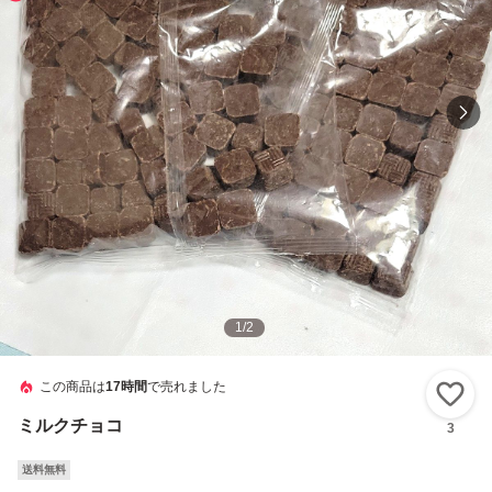
1
/
2
この商品は
17時間
で売れました
い
ミルクチョコ
3
送料無料