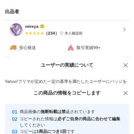
出品者
mireya
（
234
）
本人確認前
安心発送
取引実績99+
ユーザーの実績について
価格の相談
商品への質問
商品への質問からの値下げ交渉、不適切なカテゴリ変更依頼は禁止です
Yahoo!フリマが定めた一定の基準を満たしたユーザーにバッジを
付与しています
この商品をみている人にオススメ
この商品の情報をコピーします
安心取引出品者
最大10%対象
最大10%対象
Yahoo!フリマの基準をクリアした安
安心取引出品者
商品画像の
無断転載は禁止
されています
心・安全なユーザーです
コピーされた情報は
必ずご自身の商品に合わせて編集
取引実績
してください
コピーは
1商品につき1回
です