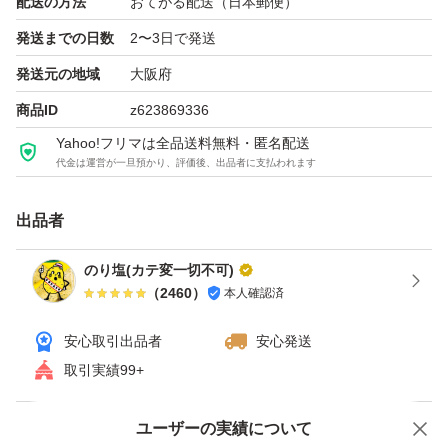
配送の方法
おてがる配送（日本郵便）
発送までの日数
2〜3日で発送
発送元の地域
大阪府
商品ID
z623869336
Yahoo!フリマは全品送料無料・匿名配送
代金は運営が一旦預かり、評価後、出品者に支払われます
出品者
のり塩(カテ変一切不可)
（
2460
）
本人確認済
安心取引出品者
安心発送
取引実績99+
ユーザーの実績について
価格の相談
商品への質問