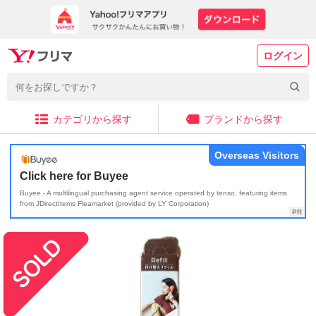
ログイン
カテゴリから探す
ブランドから探す
Overseas Visitors
Click here for Buyee
Buyee - A multilingual purchasing agent service operated by tenso, featuring items
from JDirectItems Fleamarket (provided by LY Corporation)