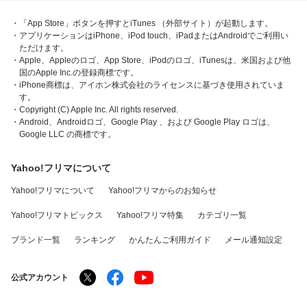
・「App Store」ボタンを押すとiTunes （外部サイト）が起動します。
・アプリケーションはiPhone、iPod touch、iPadまたはAndroidでご利用い
ただけます。
・Apple、Appleのロゴ、App Store、iPodのロゴ、iTunesは、米国および他
国のApple Inc.の登録商標です。
・iPhone商標は、アイホン株式会社のライセンスに基づき使用されていま
す。
・Copyright (C) Apple Inc. All rights reserved.
・Android、Androidロゴ、Google Play 、および Google Play ロゴは、
Google LLC の商標です。
Yahoo!フリマについて
Yahoo!フリマについて
Yahoo!フリマからのお知らせ
Yahoo!フリマトピックス
Yahoo!フリマ特集
カテゴリ一覧
ブランド一覧
ランキング
かんたんご利用ガイド
メール通知設定
公式アカウント