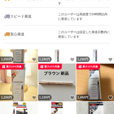
す
このユーザーは高頻度で24時間以内
スピード発送
に発送しています
いいね！
いいね！
1,150
円
2,250
円
1,290
円
最大10%対象
このユーザーは設定した発送日数内に
安心発送
発送しています
いいね！
いいね！
1,250
円
1,290
円
1,290
円
最大10%対象
最大10%対象
最大10%対象
いいね！
いいね！
1,200
円
1,100
円
1,450
円