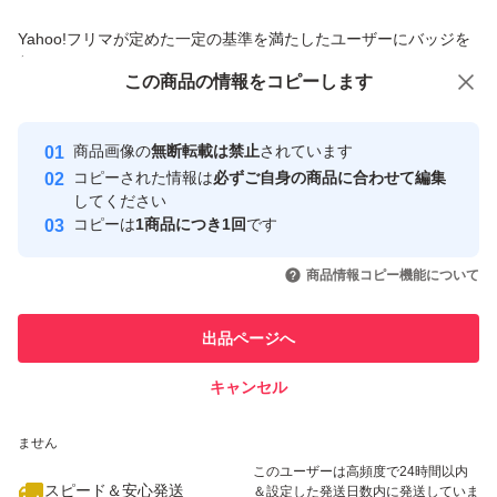
商品への質問からの値下げ交渉、不適切なカテゴリ変更依頼は禁止です
Yahoo!フリマが定めた一定の基準を満たしたユーザーにバッジを
付与しています
この商品をみている人にオススメ
この商品の情報をコピーします
安心取引出品者
最大10%対象
最大10%対象
最大10%対象
Yahoo!フリマの基準をクリアした安
安心取引出品者
商品画像の
無断転載は禁止
されています
心・安全なユーザーです
コピーされた情報は
必ずご自身の商品に合わせて編集
取引実績
してください
コピーは
1商品につき1回
です
このユーザーはYahoo!フリマの取
取引実績◯+
いいね！
いいね！
1,290
円
2,500
円
1,250
円
引を完了させた実績があります
商品情報コピー機能について
最大10%対象
このユーザーは他フリマサービス
他フリマ実績◯+
出品ページへ
での取引実績があります
キャンセル
スピード&安心発送
いいね！
いいね！
1,290
※このバッジは実績に基づく表示であり、発送を保証しているものではあり
円
1,250
円
1,290
円
ません
最大10%対象
最大10%対象
最大10%対象
このユーザーは高頻度で24時間以内
スピード＆安心発送
＆設定した発送日数内に発送していま