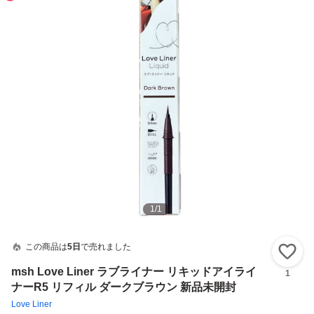
1
/
1
この商品は
5日
で売れました
い
msh Love Liner ラブライナー リキッドアイライ
1
ナーR5 リフィル ダークブラウン 新品未開封
Love Liner