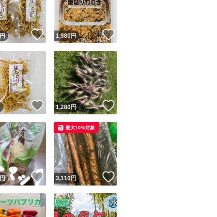
商品情報コピー機
リマ実績◯+
このユーザーは他フリマサービスでの取引実績があります
！
いいね！
いいね！
円
1,980
円
出品ページへ
&安心発送
キャンセル
ジは実績に基づく表示であり、発送を保証しているものではありません
このユーザーは高頻度で24時間以内＆設定した発送日数内に
ード＆安心発送
ます
！
いいね！
いいね！
円
1,280
円
ード発送
このユーザーは高頻度で24時間以内に発送しています
最大10%対象
発送
このユーザーは設定した発送日数内に発送しています
！
いいね！
いいね！
円
3,110
円