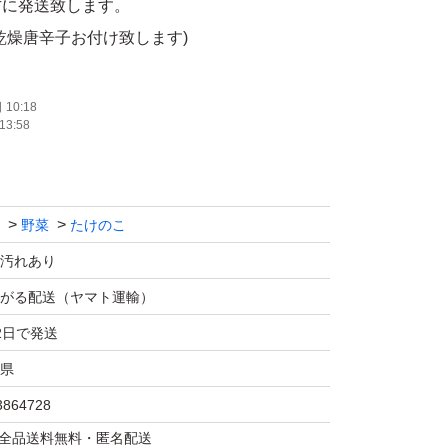
方に発送致します。
乾燥唐辛子お付け致します)
塩辛い、酸っぱいだけの梅干し(100g14個前
10:18
13:58
18%から20%なので常温保存可能です。
野菜
たけのこ
スーパーではほとんど出回らない真竹です。ア
と言われております。とは言っても、私の周り
汚れあり
掻いてからでないと食べる気がしないという者
がる配送（ヤマト運輸）
2日で発送
米ぬかと乾燥唐辛子もお付けします。
県
3864728
こ(孟宗竹)と違って真竹は地表に出た部分を食
マは全品送料無料・匿名配送