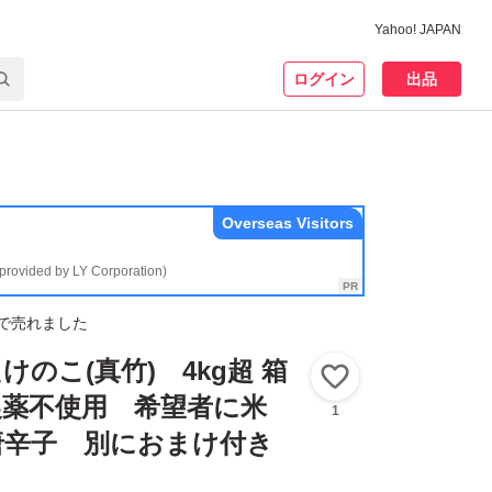
Yahoo! JAPAN
ログイン
出品
Overseas Visitors
(provided by LY Corporation)
で売れました
のこ(真竹) 4kg超 箱
いいね！
 農薬不使用 希望者に米
1
唐辛子 別におまけ付き