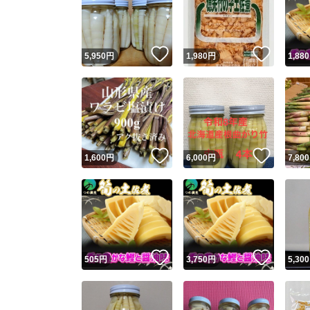
いいね！
いいね
5,950
円
1,980
円
1,880
いいね！
いいね
1,600
円
6,000
円
7,800
Yaho
安心取引
安心
いいね！
いいね
505
円
3,750
円
5,300
取引実績
取引