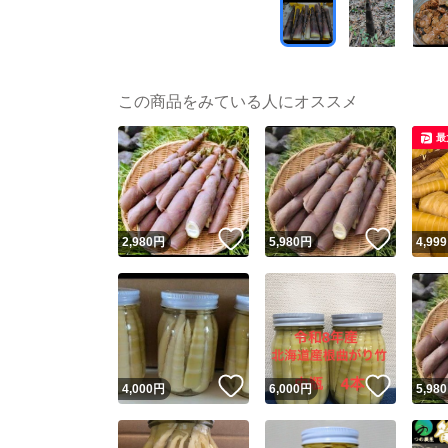
この商品をみている人にオススメ
最
いいね！
いいね
2,980
円
5,980
円
4,999
いいね！
いいね
4,000
円
6,000
円
5,980