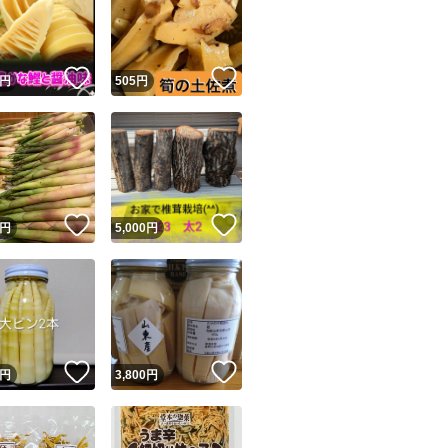
！
いいね！
いいね！
円
505
円
ユーザーの実績について
！
いいね！
いいね！
円
5,000
円
o!フリマが定めた一定の基準を満たしたユーザーにバッジを付与しています
出品者
この商品の情報をコピーします
取引出品者
Yahoo!フリマの基準をクリアした安心・安全なユーザーです
！
いいね！
いいね！
商品画像の
無断転載は禁止
されています
円
3,800
円
コピーされた情報は
必ずご自身の商品に合わせて編集
してください
コピーは
1商品につき1回
です
実績◯+
このユーザーはYahoo!フリマの取引を完了させた実績があり