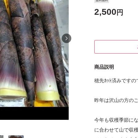
送料無料
2,500
円
商品説明
穂先ｶｯﾄ済みです
昨年は沢山の方の
今年も収穫季節にな
に合わせて山で収