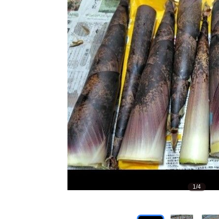
1
/
4