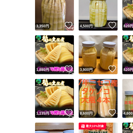
いいね！
いいね
3,350
円
4,500
円
820
いいね！
いいね
1,880
円
3,900
円
820
いいね！
いいね
1,135
円
8,600
円
4,600
最大10%対象