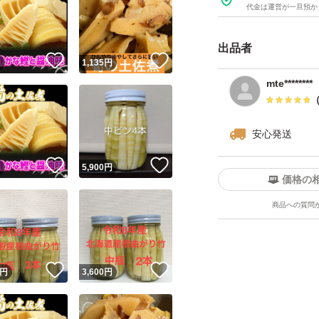
するので少し青さ
代金は運営が一旦預か
どうぞよろしくお
出品者
！
いいね！
いいね！
円
1,135
円
mte********
安心発送
！
いいね！
いいね！
円
5,900
円
価格の
商品への質問
！
いいね！
いいね！
円
3,600
円