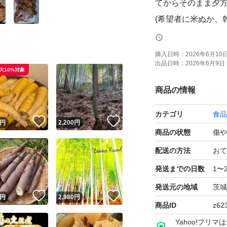
てからそのまま夕
(希望者に米ぬか、
おまけは、ただただ
購入日時：
2026年6月10日 
出品日時：
2026年6月9日 
後)です。
大10%対象
昔ながらの塩分濃度
商品の情報
カテゴリ
食品
タケノコですが、
！
いいね！
いいね！
円
2,200
円
ク抜きは必要ない
商品の状態
傷や
では米ぬか等で湯
配送の方法
おて
もおります。
発送までの日数
1〜
コメント下されば
発送元の地域
茨城
！
いいね！
いいね！
円
2,980
円
商品ID
z62
4月に出回るたけの
Yahoo!フリ