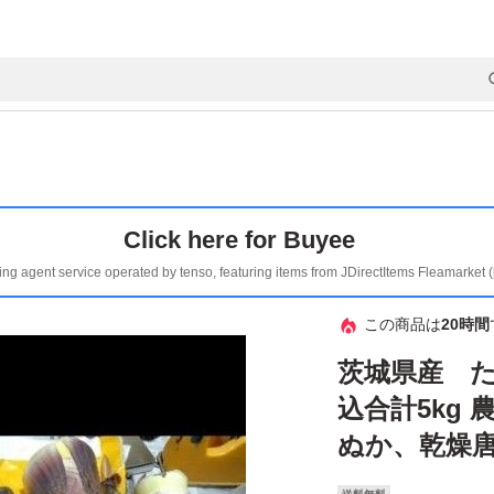
Click here for Buyee
ing agent service operated by tenso, featuring items from JDirectItems Fleamarket 
この商品は
20時間
茨城県産 たけ
込合計5kg
ぬか、乾燥