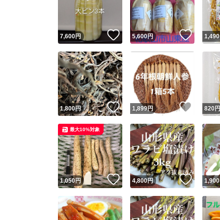
他フ
いいね！
いいね
7,600
円
5,600
円
1,490
スピード
※このバッ
スピ
いいね！
いいね
1,800
円
1,899
円
820
スピ
最大10%対象
安心
いいね！
いいね
1,050
円
4,800
円
1,900