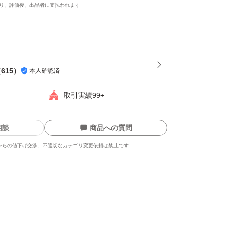
もありますが柔らかくて美味しいです。
り、評価後、出品者に支払われます
願いします。
（
615
）
本人確認済
取引実績99+
相談
商品への質問
からの値下げ交渉、不適切なカテゴリ変更依頼は禁止です