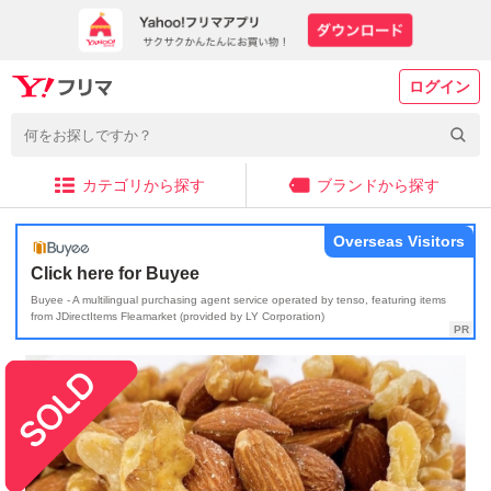
ログイン
カテゴリから探す
ブランドから探す
Overseas Visitors
Click here for Buyee
Buyee - A multilingual purchasing agent service operated by tenso, featuring items
from JDirectItems Fleamarket (provided by LY Corporation)