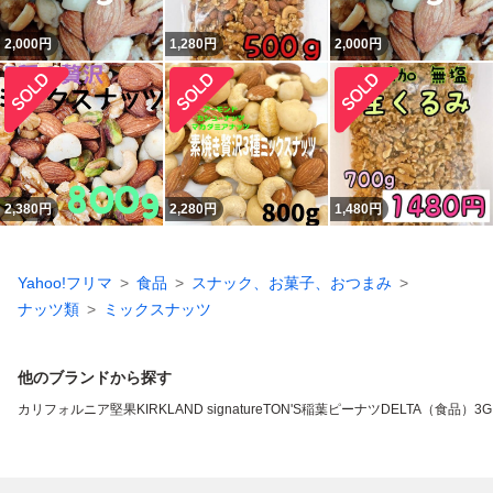
2,000
円
1,280
円
2,000
円
2,380
円
2,280
円
1,480
円
Yahoo!フリマ
食品
スナック、お菓子、おつまみ
ナッツ類
ミックスナッツ
他のブランドから探す
カリフォルニア堅果
KIRKLAND signature
TON'S
稲葉ピーナツ
DELTA（食品）
3G