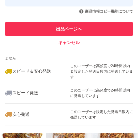
このユーザーはYahoo!フリマの取
取引実績◯+
いいね！
いいね！
1,680
円
1,680
円
1,580
円
引を完了させた実績があります
商品情報コピー機能について
最大10%対象
最大10%対象
このユーザーは他フリマサービス
他フリマ実績◯+
出品ページへ
での取引実績があります
キャンセル
スピード&安心発送
いいね！
いいね！
1,380
※このバッジは実績に基づく表示であり、発送を保証しているものではあり
円
1,580
円
1,980
円
ません
このユーザーは高頻度で24時間以内
スピード＆安心発送
＆設定した発送日数内に発送していま
す
このユーザーは高頻度で24時間以内
スピード発送
に発送しています
いいね！
いいね！
1,580
円
1,350
円
1,780
円
このユーザーは設定した発送日数内に
安心発送
発送しています