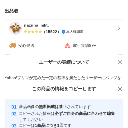
★ドライフルーツとナッツのミックスは発送日の袋詰めで
出品者
もナッツがしけてしまう可能性がございます。ご理解・ご
了承下さい。
nazuna_mkt.
（
15522
）
本人確認済
種類ミックスナッツ
安心発送
取引実績99+
ユーザーの実績について
価格の相談
商品への質問
商品への質問からの値下げ交渉、不適切なカテゴリ変更依頼は禁止です
Yahoo!フリマが定めた一定の基準を満たしたユーザーにバッジを
付与しています
この商品をみている人にオススメ
この商品の情報をコピーします
安心取引出品者
最大10%対象
最大10%対象
Yahoo!フリマの基準をクリアした安
安心取引出品者
商品画像の
無断転載は禁止
されています
心・安全なユーザーです
コピーされた情報は
必ずご自身の商品に合わせて編集
取引実績
してください
コピーは
1商品につき1回
です