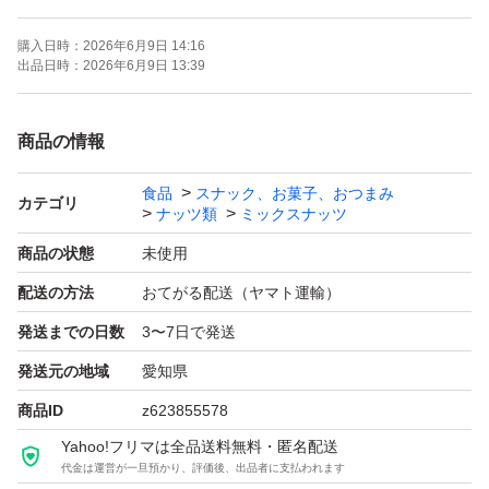
ご注文より約150日
購入日時：
2026年6月9日 14:16
(画像の賞味期限はサンプルになります。ご注文を受けて
出品日時：
2026年6月9日 13:39
から製造します！)
商品の情報
《コメント》
食品
スナック、お菓子、おつまみ
アメリカ産ノンパレル種の素焼きアーモンド、アメリカ産
カテゴリ
ナッツ類
ミックスナッツ
の生くるみの2種ミックスナッツです♪
商品の状態
未使用
配送の方法
おてがる配送（ヤマト運輸）
3種ミックスナッツのカシューナッツはいらないから、く
発送までの日数
3〜7日で発送
るみやアーモンドをいっぱい食べたいあなたに(^^)
発送元の地域
愛知県
★全てご注文いただいてから袋詰いたしますので、新鮮な
商品ID
z623855578
ナッツをお届けいたします^ - ^
Yahoo!フリマは全品送料無料・匿名配送
代金は運営が一旦預かり、評価後、出品者に支払われます
★チャック付き袋でのお届けですので、保存にも便利！