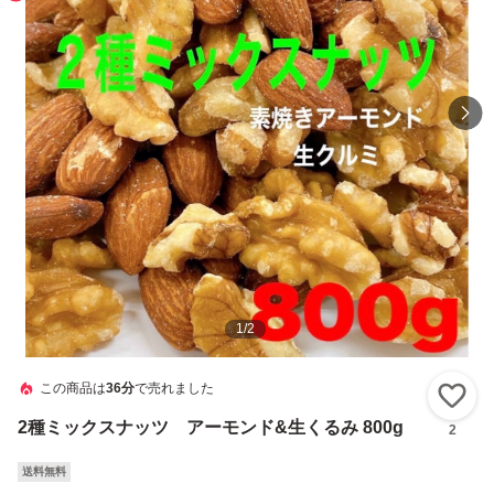
1
/
2
この商品は
36分
で売れました
い
2種ミックスナッツ アーモンド&生くるみ 800g
2
送料無料