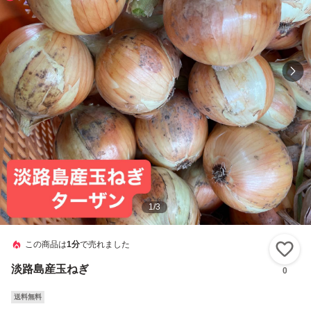
1
/
3
この商品は
1分
で売れました
い
淡路島産玉ねぎ
0
送料無料