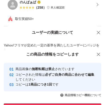
のんばぁば
（
258
）
本人確認前
取引実績50+
ユーザーの実績について
価格の相談
商品への質問
商品への質問からの値下げ交渉、不適切なカテゴリ変更依頼は禁止です
Yahoo!フリマが定めた一定の基準を満たしたユーザーにバッジを
付与しています
この商品をみている人にオススメ
この商品の情報をコピーします
安心取引出品者
最大10%対象
Yahoo!フリマの基準をクリアした安
安心取引出品者
商品画像の
無断転載は禁止
されています
心・安全なユーザーです
コピーされた情報は
必ずご自身の商品に合わせて編集
取引実績
してください
コピーは
1商品につき1回
です
このユーザーはYahoo!フリマの取
取引実績◯+
いいね！
いいね！
1,800
円
2,500
円
3,890
円
引を完了させた実績があります
商品情報コピー機能について
最大10%対象