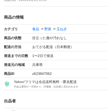
出品日時：
2026年6月9日 13:16
商品の情報
カテゴリ
食品
野菜
玉ねぎ
商品の状態
目立った傷や汚れなし
配送の方法
おてがる配送（日本郵便）
発送までの日数
1〜2日で発送
発送元の地域
兵庫県
商品ID
z623847062
Yahoo!フリマは全品送料無料・匿名配送
代金は運営が一旦預かり、評価後、出品者に支払われます
出品者