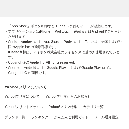
・「App Store」ボタンを押すとiTunes （外部サイト）が起動します。
・アプリケーションはiPhone、iPod touch、iPadまたはAndroidでご利用い
ただけます。
・Apple、Appleのロゴ、App Store、iPodのロゴ、iTunesは、米国および他
国のApple Inc.の登録商標です。
・iPhone商標は、アイホン株式会社のライセンスに基づき使用されていま
す。
・Copyright (C) Apple Inc. All rights reserved.
・Android、Androidロゴ、Google Play 、および Google Play ロゴは、
Google LLC の商標です。
Yahoo!フリマについて
Yahoo!フリマについて
Yahoo!フリマからのお知らせ
Yahoo!フリマトピックス
Yahoo!フリマ特集
カテゴリ一覧
ブランド一覧
ランキング
かんたんご利用ガイド
メール通知設定