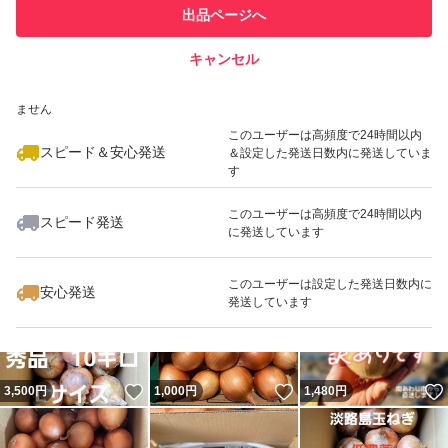
このユーザーは他フリマサービス
他フリマ実績◯+
出品ページへ
での取引実績があります
キャンセル
スピード&安心発送
いいね！
いいね！
1,550
※このバッジは実績に基づく表示であり、発送を保証しているものではあり
円
1,950
円
2,600
円
ません
このユーザーは高頻度で24時間以内
スピード＆安心発送
＆設定した発送日数内に発送していま
す
このユーザーは高頻度で24時間以内
スピード発送
に発送しています
いいね！
いいね！
2,500
円
2,600
円
2,500
円
最大10%対象
このユーザーは設定した発送日数内に
安心発送
発送しています
いいね！
いいね！
3,500
円
1,000
円
1,480
円