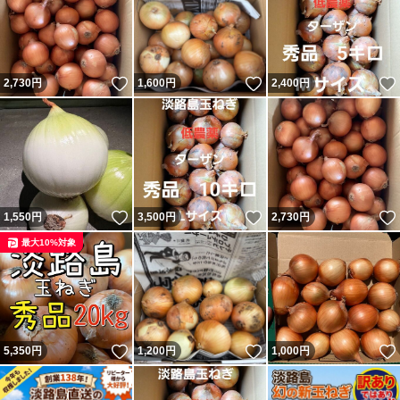
いいね！
いいね！
2,730
円
1,600
円
2,400
円
いいね！
いいね！
1,550
円
3,500
円
2,730
円
最大10%対象
いいね！
いいね！
5,350
円
1,200
円
1,000
円