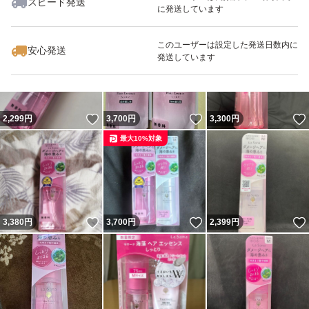
スピード発送
に発送しています
いいね！
いいね！
1,680
円
1,990
円
1,990
円
このユーザーは設定した発送日数内に
安心発送
発送しています
いいね！
いいね！
2,299
円
3,700
円
3,300
円
最大10%対象
いいね！
いいね！
3,380
円
3,700
円
2,399
円