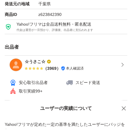
発送元の地域
千葉県
商品ID
z623842390
Yahoo!フリマは全品送料無料・匿名配送
代金は運営が一旦預かり、評価後、出品者に支払われます
出品者
☆うさこ☆
（
3969
）
本人確認済
安心取引出品者
スピード発送
取引実績99+
ユーザーの実績について
価格の相談
商品への質問
商品への質問からの値下げ交渉、不適切なカテゴリ変更依頼は禁止です
Yahoo!フリマが定めた一定の基準を満たしたユーザーにバッジを
付与しています