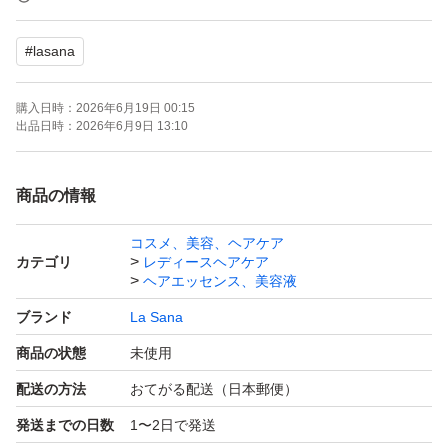
【容量】Mサイズ（約2ヵ月分）
#
lasana
【香り】無香料
【商品の状態】新品未使用
購入日時：
2026年6月19日 00:15
お安くしてますので簡易梱包ポスト投函になります。（ビ
出品日時：
2026年6月9日 13:10
ニール一枚梱包、プチプチなし）
箱潰れの恐れがありますので気になさらない方よろしくお
商品の情報
コスメ、美容、ヘアケア
カテゴリ
レディースヘアケア
ヘアエッセンス、美容液
ブランド
La Sana
商品の状態
未使用
配送の方法
おてがる配送（日本郵便）
発送までの日数
1〜2日で発送