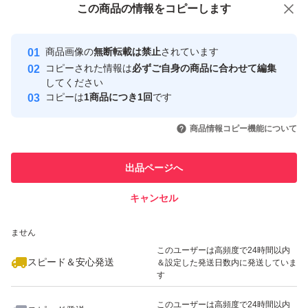
この商品をみている人にオススメ
この商品の情報をコピーします
安心取引出品者
最大10%対象
Yahoo!フリマの基準をクリアした安
安心取引出品者
商品画像の
無断転載は禁止
されています
心・安全なユーザーです
コピーされた情報は
必ずご自身の商品に合わせて編集
取引実績
してください
コピーは
1商品につき1回
です
このユーザーはYahoo!フリマの取
取引実績◯+
いいね！
いいね！
2,010
円
3,199
円
3,480
円
引を完了させた実績があります
商品情報コピー機能について
最大10%対象
最大10%対象
このユーザーは他フリマサービス
他フリマ実績◯+
出品ページへ
での取引実績があります
キャンセル
スピード&安心発送
いいね！
いいね！
4,000
※このバッジは実績に基づく表示であり、発送を保証しているものではあり
円
2,000
円
2,000
円
ません
このユーザーは高頻度で24時間以内
スピード＆安心発送
＆設定した発送日数内に発送していま
す
このユーザーは高頻度で24時間以内