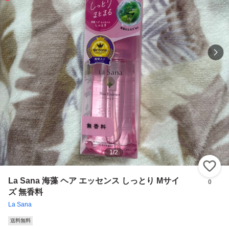
1
/
2
い
La Sana 海藻 ヘア エッセンス しっとり Mサイ
0
ズ 無香料
La Sana
送料無料