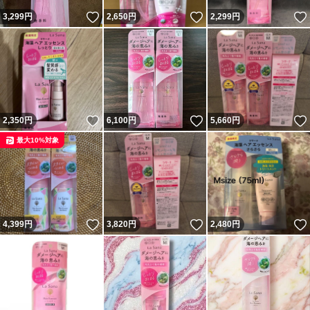
いいね！
いいね！
3,299
円
2,650
円
2,299
円
いいね！
いいね！
2,350
円
6,100
円
5,660
円
最大10%対象
いいね！
いいね！
4,399
円
3,820
円
2,480
円