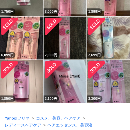
1,750
円
3,000
円
1,899
円
6,099
円
2,000
円
2,699
円
1,850
円
2,100
円
3,300
円
Yahoo!フリマ
コスメ、美容、ヘアケア
レディースヘアケア
ヘアエッセンス、美容液