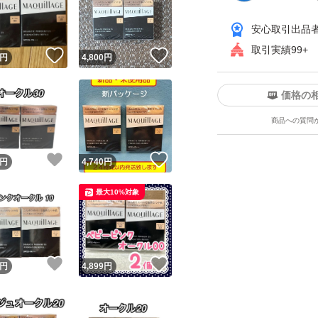
安心取引出品
取引実績99+
！
いいね！
いいね！
円
4,800
円
価格の
商品への質問
ユーザーの実績について
！
いいね！
いいね！
円
4,740
円
o!フリマが定めた一定の基準を満たしたユーザーにバッジを付与しています
最大10%対象
出品者
この商品の情報をコピーします
取引出品者
Yahoo!フリマの基準をクリアした安心・安全なユーザーです
！
いいね！
いいね！
商品画像の
無断転載は禁止
されています
円
4,899
円
コピーされた情報は
必ずご自身の商品に合わせて編集
してください
コピーは
1商品につき1回
です
実績◯+
このユーザーはYahoo!フリマの取引を完了させた実績があり