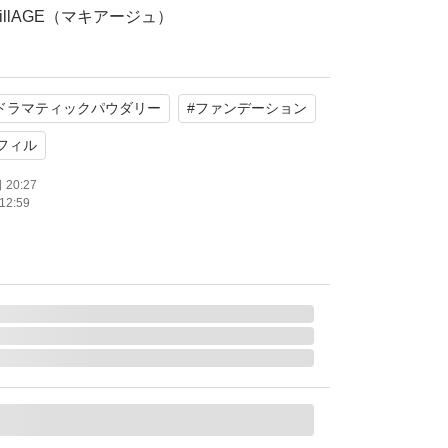
illAGE（マキアージュ）
ィックパウダリー EX
20
ドラマティックパウダリー
#
ファンデーション
パッケージ未開封）
2個
フィル
20:27
12:59
たします。