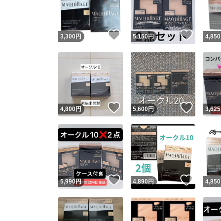
他フ
いいね！
いいね
3,300
円
5,150
円
4,850
スピード
※このバッ
スピ
いいね！
いいね
4,800
円
5,600
円
3,625
スピ
安心
いいね！
いいね
5,990
円
4,890
円
4,850