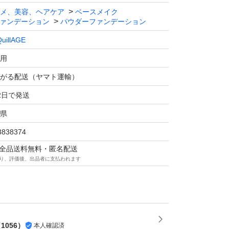
メ、美容、ヘアケア
ベースメイク
ァンデーション
パウダーファンデーション
uillAGE
用
がる配送（ヤマト運輸）
2日で発送
県
3838374
マは全品送料無料・匿名配送
り、評価後、出品者に支払われます
（
1056
）
本人確認済