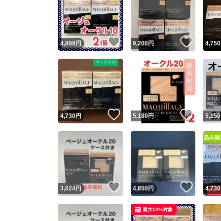
いいね！
いいね
4,899
円
9,200
円
4,750
いいね！
いいね
4,730
円
5,180
円
5,150
いいね！
いいね
3,624
円
4,850
円
4,730
最大10%対象