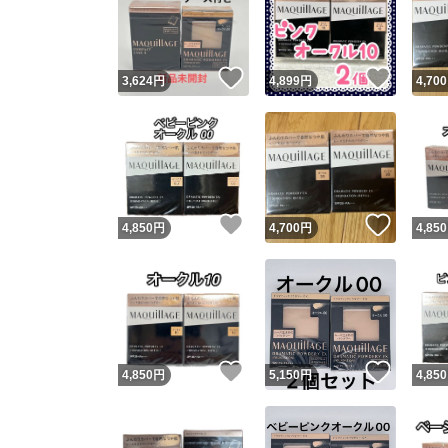
いいね！
いいね
3,624
円
4,899
円
4,700
いいね！
いいね
4,850
円
4,700
円
4,850
Yaho
安心取引
安心
いいね！
いいね
4,850
円
5,150
円
4,850
取引実績
取引