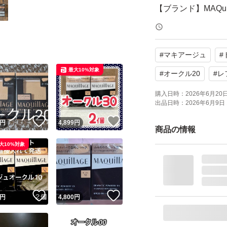
【ブランド】MAQu
【商品名】ドラマテ
【カラー】オークル
#
マキアージュ
#
【状態】未使用（
最大10%対象
【内容量】レフィル
#
オークル20
#
レ
購入日時：
2026年6月20日 
出品日時：
2026年6月9日 
よろしくお願いい
！
いいね！
いいね！
円
4,899
円
商品の情報
大10%対象
！
いいね！
いいね！
円
4,800
円