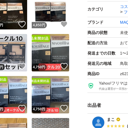
コス
カテゴリ
フ
ブランド
MAQ
！
いいね！
いいね！
円
4,850
円
商品の状態
未使
配送の方法
おて
発送までの日数
1〜
発送元の地域
鳥取
！
いいね！
いいね！
円
4,750
円
商品ID
z62
Yahoo!フリ
代金は運営が一旦預か
出品者
！
いいね！
いいね！
円
4,750
円
まこ