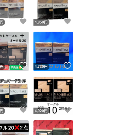
商品情報コピー機
リマ実績◯+
このユーザーは他フリマサービスでの取引実績があります
！
いいね！
いいね！
円
4,850
円
出品ページへ
&安心発送
キャンセル
ジは実績に基づく表示であり、発送を保証しているものではありません
このユーザーは高頻度で24時間以内＆設定した発送日数内に
ード＆安心発送
ます
！
いいね！
いいね！
円
4,730
円
ード発送
このユーザーは高頻度で24時間以内に発送しています
発送
このユーザーは設定した発送日数内に発送しています
！
いいね！
いいね！
円
4,920
円