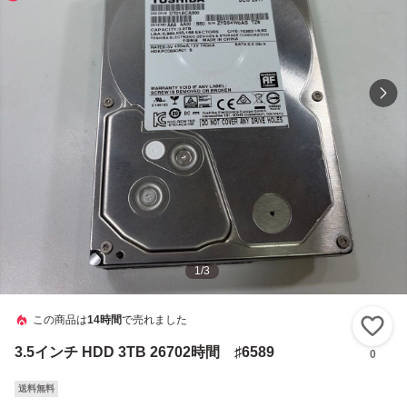
1
/
3
この商品は
14時間
で売れました
い
3.5インチ HDD 3TB 26702時間 ♯6589
0
送料無料