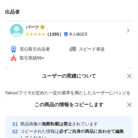
ヘッドがある状態）に電源を切ると高確率で壊れますの
出品者
で、ご注意ください。
パーツ
（
1395
）
本人確認済
安心取引出品者
スピード発送
取引実績99+
ユーザーの実績について
価格の相談
商品への質問
商品への質問からの値下げ交渉、不適切なカテゴリ変更依頼は禁止です
Yahoo!フリマが定めた一定の基準を満たしたユーザーにバッジを
付与しています
この商品をみている人にオススメ
この商品の情報をコピーします
安心取引出品者
Yahoo!フリマの基準をクリアした安
安心取引出品者
商品画像の
無断転載は禁止
されています
心・安全なユーザーです
コピーされた情報は
必ずご自身の商品に合わせて編集
取引実績
してください