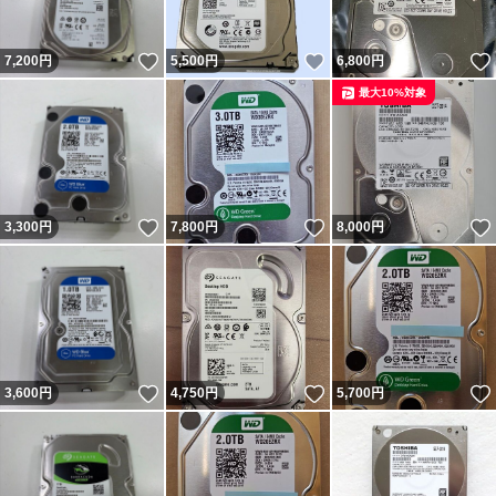
いいね！
いいね！
7,200
円
5,500
円
6,800
円
最大10%対象
いいね！
いいね！
3,300
円
7,800
円
8,000
円
いいね！
いいね！
3,600
円
4,750
円
5,700
円