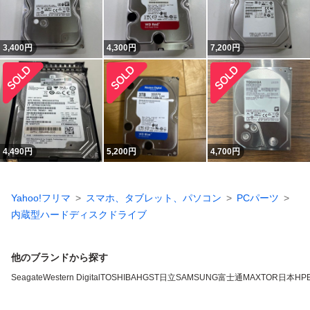
3,400
円
4,300
円
7,200
円
4,490
円
5,200
円
4,700
円
Yahoo!フリマ
スマホ、タブレット、パソコン
PCパーツ
内蔵型ハードディスクドライブ
他のブランドから探す
Seagate
Western Digital
TOSHIBA
HGST
日立
SAMSUNG
富士通
MAXTOR
日本HP