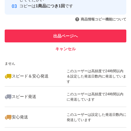
コピーは
1商品につき1回
です
このユーザーはYahoo!フリマの取
取引実績◯+
いいね！
いいね！
6,000
円
3,800
円
6,300
円
引を完了させた実績があります
商品情報コピー機能について
このユーザーは他フリマサービス
他フリマ実績◯+
出品ページへ
での取引実績があります
キャンセル
スピード&安心発送
いいね！
いいね！
5,300
※このバッジは実績に基づく表示であり、発送を保証しているものではあり
円
5,300
円
4,800
円
ません
このユーザーは高頻度で24時間以内
スピード＆安心発送
＆設定した発送日数内に発送していま
す
このユーザーは高頻度で24時間以内
スピード発送
に発送しています
いいね！
いいね！
4,700
円
5,100
円
4,260
円
最大10%対象
このユーザーは設定した発送日数内に
安心発送
発送しています