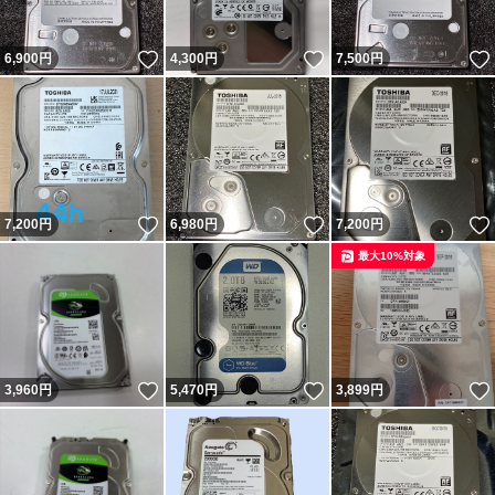
いいね！
いいね！
6,900
円
4,300
円
7,500
円
いいね！
いいね！
7,200
円
6,980
円
7,200
円
最大10%対象
いいね！
いいね！
3,960
円
5,470
円
3,899
円