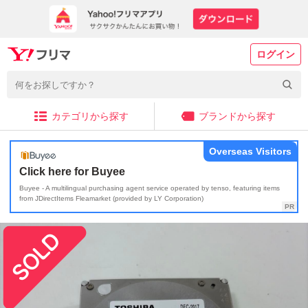
ログイン
カテゴリから探す
ブランドから探す
Overseas Visitors
Click here for Buyee
Buyee - A multilingual purchasing agent service operated by tenso, featuring items
from JDirectItems Fleamarket (provided by LY Corporation)