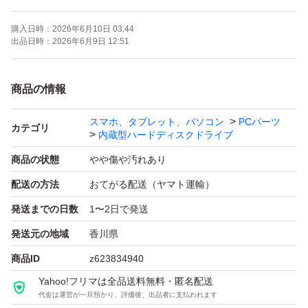
シンプルボリュームの作成（昔の言葉ではフォーマット）
購入日時：
2026年6月10日 03:44
が必要です。
出品日時：
2026年6月9日 12:51
※TVレコーダーや外付けケースで常時稼働させる場合
商品の情報
は、私の出品物よりランクが高い物を選んだ方が静かで満
スマホ、タブレット、パソコン
PCパーツ
足度も高いと思います。
カテゴリ
内蔵型ハードディスクドライブ
商品の状態
やや傷や汚れあり
※SATA-USB変換を使用する場合は、AC電源アダプタか
配送の方法
おてがる配送（ヤマト運輸）
ら追加給電できるタイプが必要です。（USBだけの変換
発送までの日数
1〜2日で発送
は2.5インチ用です。）
発送元の地域
香川県
※安いSATA-USB変換は、安全停止機能（読み書きがなく
商品ID
z623834940
なったら、回転が止まる機能）がなく、回りっぱなしにな
Yahoo!フリマは全品送料無料・匿名配送
代金は運営が一旦預かり、評価後、出品者に支払われます
ります。そのため、読み書きランプ点滅中（ディスク上に