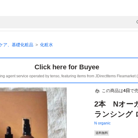
ケア、基礎化粧品
化粧水
Click here for Buyee
ing agent service operated by tenso, featuring items from JDirectItems Fleamarket 
この商品は
4日
で
2本 Nオー
ランシング ロ
N organic
送料無料