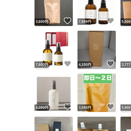
他フ
いいね！
いいね
3,600
円
7,999
円
5,500
スピード
※このバッ
スピ
いいね！
いいね
7,600
円
4,200
円
3,777
スピ
安心
いいね！
いいね
4,000
円
3,580
円
5,900