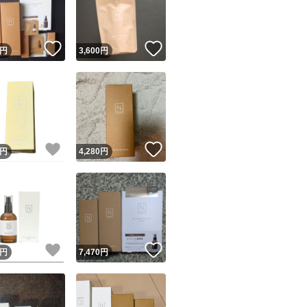
商品情報コピー機
リマ実績◯+
このユーザーは他フリマサービスでの取引実績があります
！
いいね！
いいね！
円
3,600
円
出品ページへ
&安心発送
キャンセル
ジは実績に基づく表示であり、発送を保証しているものではありません
このユーザーは高頻度で24時間以内＆設定した発送日数内に
ード＆安心発送
ます
！
いいね！
いいね！
円
4,280
円
ード発送
このユーザーは高頻度で24時間以内に発送しています
発送
このユーザーは設定した発送日数内に発送しています
！
いいね！
いいね！
円
7,470
円