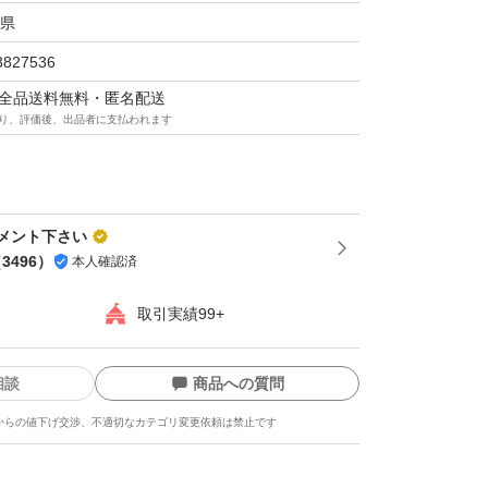
県
3827536
マは全品送料無料・匿名配送
り、評価後、出品者に支払われます
メント下さい
（
3496
）
本人確認済
取引実績99+
相談
商品への質問
からの値下げ交渉、不適切なカテゴリ変更依頼は禁止です