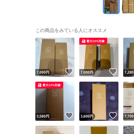
この商品をみている人にオススメ
最大10%対象
いいね！
いいね
7,000
円
7,000
円
7,280
最大10%対象
いいね！
いいね
3,580
円
3,600
円
7,700