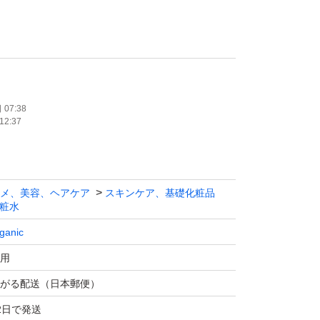
550円にて承ります。
報付き
07:38
12:37
ットプラス専用箱にて匿名配送
メ、美容、ヘアケア
スキンケア、基礎化粧品
粧水
ganic
用
がる配送（日本郵便）
2日で発送