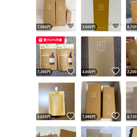
いいね！
いいね
7,980
円
3,600
円
8,700
最大10%対象
いいね！
いいね
7,390
円
4,000
円
2,200
いいね！
いいね
3,620
円
7,999
円
8,720