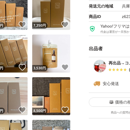
発送元の地域
兵庫
商品ID
z62
！
いいね！
いいね！
円
7,350
円
Yahoo!フリ
代金は運営が一旦預か
出品者
再出品→コ
！
いいね！
いいね！
円
3,530
円
安心発送
価格の
！
いいね！
いいね！
円
8,500
円
商品への質問