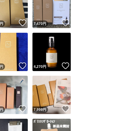
！
いいね！
いいね！
円
7,470
円
ユーザーの実績について
！
いいね！
いいね！
円
4,270
円
o!フリマが定めた一定の基準を満たしたユーザーにバッジを付与しています
出品者
この商品の情報をコピーします
取引出品者
Yahoo!フリマの基準をクリアした安心・安全なユーザーです
！
いいね！
いいね！
商品画像の
無断転載は禁止
されています
円
7,999
円
コピーされた情報は
必ずご自身の商品に合わせて編集
してください
コピーは
1商品につき1回
です
実績◯+
このユーザーはYahoo!フリマの取引を完了させた実績があり