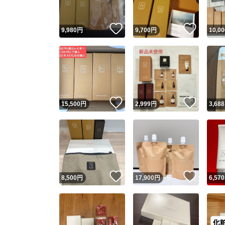
いいね！
いいね
9,980
円
9,700
円
10,00
いいね！
いいね
15,500
円
2,999
円
3,688
いいね！
いいね
8,500
円
17,900
円
6,570