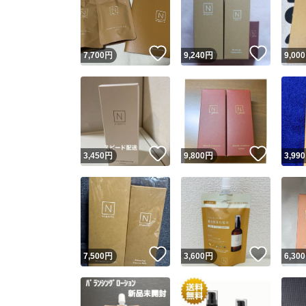
いいね！
いいね
7,700
円
9,240
円
9,000
いいね！
いいね
3,450
円
9,800
円
3,990
Yaho
安心取引
安心
いいね！
いいね
7,500
円
3,600
円
6,300
取引実績
取引