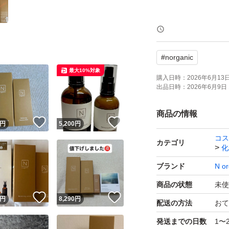
1本ご希望の方は3,
#
norganic
総合カタログ・会
最大10%対象
新品未開封
購入日時：
2026年6月13日 
出品日時：
2026年6月9日 
購入時期 2026.6
商品の情報
！
いいね！
いいね！
円
5,200
円
発送方法 ゆうパケ
コス
カテゴリ
化
ブランド
N or
商品の状態
未使
！
いいね！
いいね！
円
8,290
円
配送の方法
おて
発送までの日数
1〜