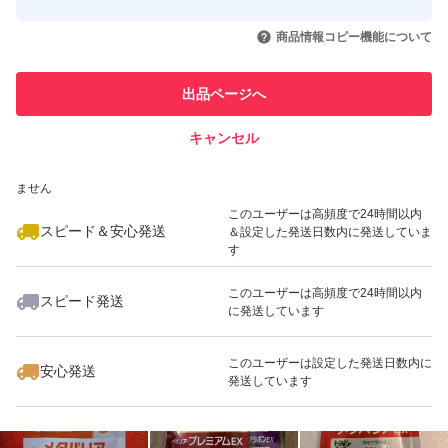
このユーザーはYahoo!フリマの取
取引実績◯+
いいね！
いいね！
4,400
円
4,400
円
4,500
円
引を完了させた実績があります
商品情報コピー機能について
最大10%対象
最大10%対象
最大10%対象
このユーザーは他フリマサービス
他フリマ実績◯+
出品ページへ
での取引実績があります
キャンセル
スピード&安心発送
いいね！
いいね！
4,600
※このバッジは実績に基づく表示であり、発送を保証しているものではあり
円
4,500
円
4,300
円
ません
最大10%対象
このユーザーは高頻度で24時間以内
スピード＆安心発送
＆設定した発送日数内に発送していま
す
このユーザーは高頻度で24時間以内
スピード発送
に発送しています
いいね！
いいね！
4,595
円
3,900
円
3,299
円
最大10%対象
このユーザーは設定した発送日数内に
安心発送
発送しています