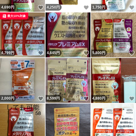
いいね！
いいね！
4,690
円
4,250
円
1,750
円
最大10%対象
いいね！
いいね！
4,799
円
4,645
円
5,800
円
いいね！
いいね！
2,000
円
8,599
円
4,880
円