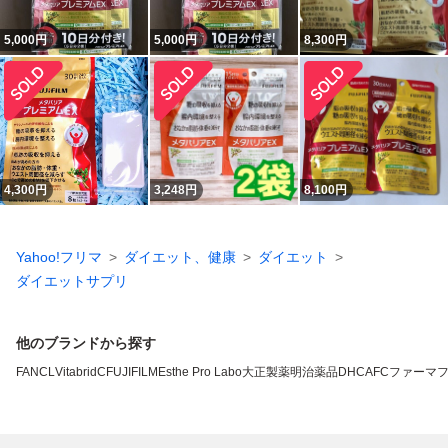
5,000
円
5,000
円
8,300
円
4,300
円
3,248
円
8,100
円
Yahoo!フリマ
ダイエット、健康
ダイエット
ダイエットサプリ
他のブランドから探す
FANCL
VitabridC
FUJIFILM
Esthe Pro Labo
大正製薬
明治薬品
DHC
AFC
ファーマ