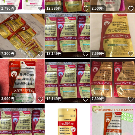
いいね！
いいね！
2,780
円
12,886
円
2,500
円
いいね！
いいね！
7,300
円
13,149
円
7,699
円
いいね！
いいね！
3,999
円
13,149
円
7,899
円