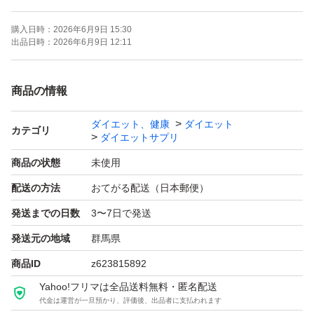
購入日時：
2026年6月9日 15:30
★お値下げ不可！
出品日時：
2026年6月9日 12:11
★きちんとお取引していただける方！
→お取引をきちんとできない方はご遠慮下さい！
商品の情報
ダイエット、健康
ダイエット
カテゴリ
ダイエットサプリ
商品の状態
未使用
配送の方法
おてがる配送（日本郵便）
発送までの日数
3〜7日で発送
発送元の地域
群馬県
商品ID
z623815892
Yahoo!フリマは全品送料無料・匿名配送
代金は運営が一旦預かり、評価後、出品者に支払われます