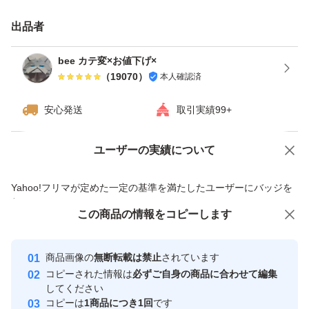
出品者
bee カテ変×お値下げ×
（
19070
）
本人確認済
安心発送
取引実績99+
ユーザーの実績について
価格の相談
商品への質問
商品への質問からの値下げ交渉、不適切なカテゴリ変更依頼は禁止です
Yahoo!フリマが定めた一定の基準を満たしたユーザーにバッジを
付与しています
この商品をみている人にオススメ
この商品の情報をコピーします
安心取引出品者
最大10%対象
最大10%対象
Yahoo!フリマの基準をクリアした安
安心取引出品者
商品画像の
無断転載は禁止
されています
心・安全なユーザーです
コピーされた情報は
必ずご自身の商品に合わせて編集
取引実績
してください
コピーは
1商品につき1回
です