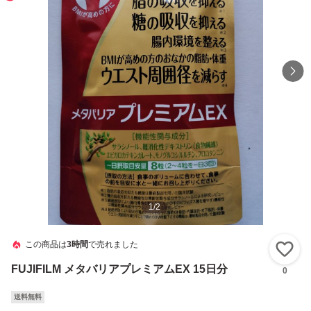
1
/
2
この商品は
3時間
で売れました
い
FUJIFILM メタバリアプレミアムEX 15日分
0
送料無料