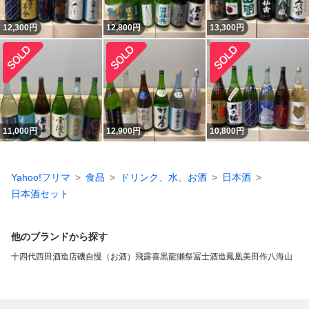
12,300
円
12,800
円
13,300
円
11,000
円
12,900
円
10,800
円
Yahoo!フリマ
食品
ドリンク、水、お酒
日本酒
日本酒セット
他のブランドから探す
十四代
西田酒造店
磯自慢（お酒）
飛露喜
黒龍
獺祭
冨士酒造
鳳凰美田
作
八海山