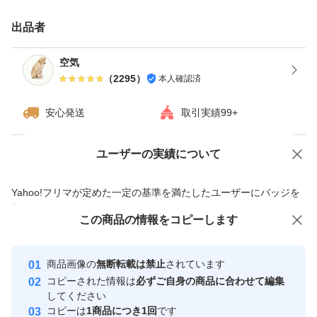
・日曜日、月曜日は発送をお休みさせて頂く場合がござい
出品者
ますが、ご了承下さい。
・ダンボールは破損しやすい為プラスチック箱を推奨しま
空気
（
2295
）
本人確認済
す。※四合瓶はサイズの都合上ダンボールでの発送がメイ
ンとなります。
安心発送
取引実績99+
------------検索用------------
ユーザーの実績について
価格の相談
商品への質問
獺祭、十四代、黒龍、而今、鍋島、勝駒、花邑、花陽浴、
商品への質問からの値下げ交渉、不適切なカテゴリ変更依頼は禁止です
Yahoo!フリマが定めた一定の基準を満たしたユーザーにバッジを
新政、飛露喜、田酒、東洋美人、写楽、No6、鳳凰美田、
付与しています
久保田、作、澤屋まつもと、大吟醸、純米大吟醸、日本
この商品をみている人にオススメ
この商品の情報をコピーします
安心取引出品者
酒、亜麻猫、陽乃鳥、天蛙、プレミア酒、日本酒、山本、
最大10%対象
最大10%対象
最大10%対象
Yahoo!フリマの基準をクリアした安
安心取引出品者
冩楽、飛露喜、十四代、磯自慢
商品画像の
無断転載は禁止
されています
心・安全なユーザーです
コピーされた情報は
必ずご自身の商品に合わせて編集
くどき上手、澤屋まつもと、花陽浴、勝駒、九平次、久保
取引実績
してください
田、山田錦、白鶴錦、居酒屋
コピーは
1商品につき1回
です