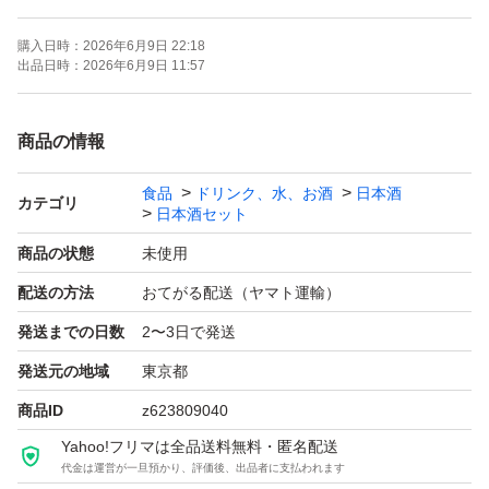
購入日時：
2026年6月9日 22:18
よろしくお願いします！！
出品日時：
2026年6月9日 11:57
【お願い】
商品の情報
・Yahoo!フリマの仕様につきクール便での発送は行なっ
食品
ドリンク、水、お酒
日本酒
ておりません。ご了承ください。
カテゴリ
日本酒セット
・購入意思のない価格相談はお辞めください。
商品の状態
未使用
・20歳未満の方には販売しません。
配送の方法
おてがる配送（ヤマト運輸）
・段ボールでの発送中に割れてしまう事があったため、お
発送までの日数
2〜3日で発送
酒用のP箱で発送しております！
・段ボールご希望の際は購入後にメッセージでご連絡くだ
発送元の地域
東京都
さい。
商品ID
z623809040
・配達日時のご希望がある方も購入後のメッセージでご連
Yahoo!フリマは全品送料無料・匿名配送
代金は運営が一旦預かり、評価後、出品者に支払われます
絡ください。