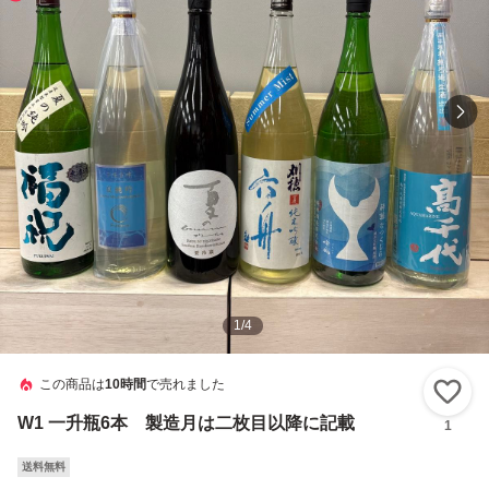
1
/
4
この商品は
10時間
で売れました
い
W1 一升瓶6本 製造月は二枚目以降に記載
1
送料無料