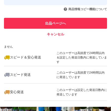
このユーザーはYahoo!フリマの取
取引実績◯+
いいね！
いいね！
11,500
円
12,000
円
13,000
円
引を完了させた実績があります
商品情報コピー機能について
最大10%対象
最大10%対象
最大10%対象
このユーザーは他フリマサービス
他フリマ実績◯+
出品ページへ
での取引実績があります
キャンセル
スピード&安心発送
いいね！
いいね！
13,500
※このバッジは実績に基づく表示であり、発送を保証しているものではあり
円
14,000
円
12,000
円
ません
最大10%対象
最大10%対象
最大10%対象
このユーザーは高頻度で24時間以内
スピード＆安心発送
＆設定した発送日数内に発送していま
す
このユーザーは高頻度で24時間以内
スピード発送
に発送しています
いいね！
いいね！
13,000
円
12,000
円
11,500
円
最大10%対象
最大10%対象
このユーザーは設定した発送日数内に
安心発送
発送しています