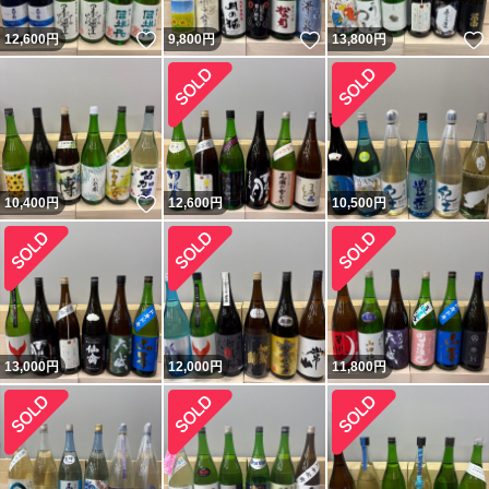
いいね！
いいね！
12,600
円
9,800
円
13,800
円
いいね！
10,400
円
12,600
円
10,500
円
13,000
円
12,000
円
11,800
円