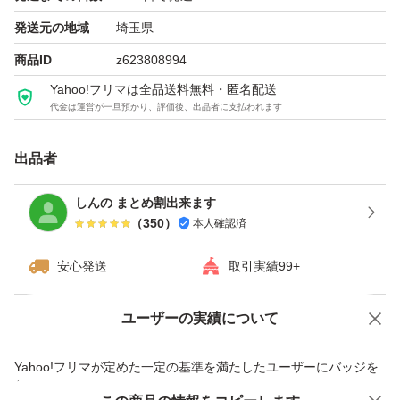
発送元の地域
埼玉県
商品ID
z623808994
Yahoo!フリマは全品送料無料・匿名配送
代金は運営が一旦預かり、評価後、出品者に支払われます
出品者
しんの まとめ割出来ます
（
350
）
本人確認済
安心発送
取引実績99+
ユーザーの実績について
価格の相談
商品への質問
商品への質問からの値下げ交渉、不適切なカテゴリ変更依頼は禁止です
Yahoo!フリマが定めた一定の基準を満たしたユーザーにバッジを
付与しています