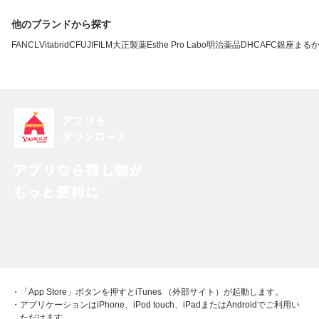
他のブランドから探す
FANCL
VitabridC
FUJIFILM
大正製薬
Esthe Pro Labo
明治薬品
DHC
AFC
銀座まる
・「App Store」ボタンを押すとiTunes （外部サイト）が起動します。
・アプリケーションはiPhone、iPod touch、iPadまたはAndroidでご利用い
ただけます。