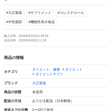
【特徴】エラグ酸含有、機能性表示食品
#
大正製薬
#
サプリメント
#
コレステロール
健康維持のためにいかがでしょうか。よろしくお願いいた
#
中性脂肪
#
機能性表示食品
します。
購入日時：
2026年6月20日 09:30
出品日時：
2026年6月9日 11:56
商品の情報
ダイエット、健康
ダイエット
カテゴリ
ダイエットサプリ
ブランド
大正製薬
商品の状態
未使用
配送の方法
おてがる配送（日本郵便）
発送までの日数
2〜3日で発送