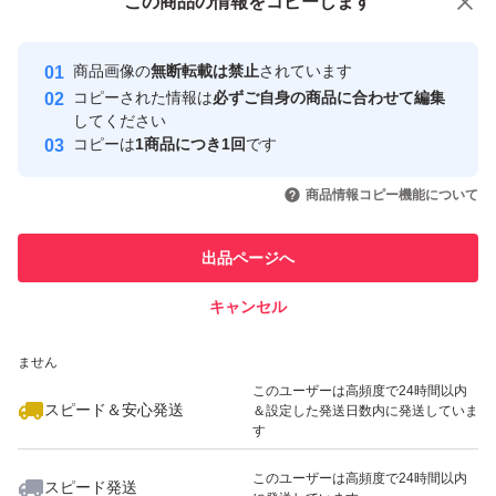
この商品をみている人にオススメ
この商品の情報をコピーします
安心取引出品者
最大10%対象
最大10%対象
Yahoo!フリマの基準をクリアした安
安心取引出品者
商品画像の
無断転載は禁止
されています
心・安全なユーザーです
コピーされた情報は
必ずご自身の商品に合わせて編集
取引実績
してください
コピーは
1商品につき1回
です
このユーザーはYahoo!フリマの取
取引実績◯+
いいね！
いいね！
1,980
円
1,979
円
1,900
円
引を完了させた実績があります
商品情報コピー機能について
最大10%対象
最大10%対象
このユーザーは他フリマサービス
他フリマ実績◯+
出品ページへ
での取引実績があります
キャンセル
スピード&安心発送
いいね！
いいね！
2,000
※このバッジは実績に基づく表示であり、発送を保証しているものではあり
円
2,500
円
2,100
円
ません
最大10%対象
このユーザーは高頻度で24時間以内
スピード＆安心発送
＆設定した発送日数内に発送していま
す
このユーザーは高頻度で24時間以内
スピード発送