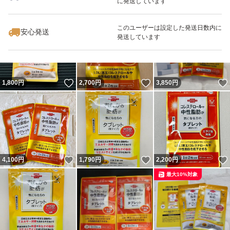
に発送しています
いいね！
いいね！
2,700
円
5,500
円
1,799
円
このユーザーは設定した発送日数内に
安心発送
発送しています
いいね！
いいね！
1,800
円
2,700
円
3,850
円
いいね！
いいね！
4,100
円
1,790
円
2,200
円
最大10%対象