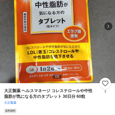
1
/
2
い
大正製薬 ヘルスマネージ コレステロールや中性
2
脂肪が気になる方のタブレット 30日分 60粒
大正製薬
送料無料