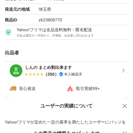
発送元の地域
埼玉県
商品ID
z623808770
Yahoo!フリマは全品送料無料・匿名配送
代金は運営が一旦預かり、評価後、出品者に支払われます
出品者
しんの まとめ割出来ます
（
350
）
本人確認済
安心発送
取引実績99+
ユーザーの実績について
価格の相談
商品への質問
商品への質問からの値下げ交渉、不適切なカテゴリ変更依頼は禁止です
Yahoo!フリマが定めた一定の基準を満たしたユーザーにバッジを
付与しています