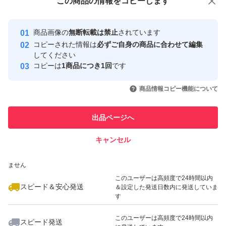
この商品をみている人にオススメ
この商品の情報をコピーします
安心取引出品者
最大10%対象
Yahoo!フリマの基準をクリアした安
安心取引出品者
商品画像の
無断転載は禁止
されています
心・安全なユーザーです
コピーされた情報は
必ずご自身の商品に合わせて編集
取引実績
してください
コピーは
1商品につき1回
です
このユーザーはYahoo!フリマの取
取引実績◯+
いいね！
いいね！
2,100
円
2,100
円
4,100
円
引を完了させた実績があります
商品情報コピー機能について
最大10%対象
このユーザーは他フリマサービス
他フリマ実績◯+
出品ページへ
での取引実績があります
キャンセル
スピード&安心発送
いいね！
いいね！
3,850
※このバッジは実績に基づく表示であり、発送を保証しているものではあり
円
1,799
円
1,800
円
ません
最大10%対象
このユーザーは高頻度で24時間以内
スピード＆安心発送
＆設定した発送日数内に発送していま
す
このユーザーは高頻度で24時間以内
スピード発送