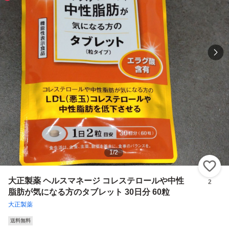
1
/
2
い
大正製薬 ヘルスマネージ コレステロールや中性
2
脂肪が気になる方のタブレット 30日分 60粒
大正製薬
送料無料