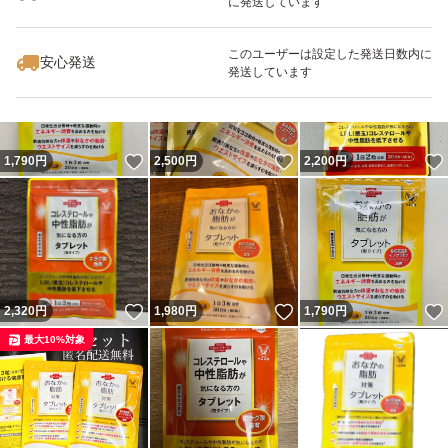
に発送しています
いいね！
いいね！
2,900
円
1,790
円
3,800
円
このユーザーは設定した発送日数内に
安心発送
発送しています
いいね！
いいね！
1,790
円
2,500
円
2,200
円
いいね！
いいね！
2,320
円
1,980
円
1,790
円
最大10%対象