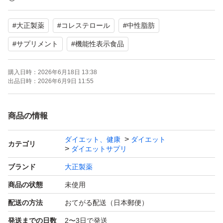
【内容量】60粒（30日分）
#
大正製薬
#
コレステロール
#
中性脂肪
【状態】未使用
#
サプリメント
#
機能性表示食品
よろしくお願いいたします。
購入日時：
2026年6月18日 13:38
出品日時：
2026年6月9日 11:55
商品の情報
ダイエット、健康
ダイエット
カテゴリ
ダイエットサプリ
ブランド
大正製薬
商品の状態
未使用
配送の方法
おてがる配送（日本郵便）
発送までの日数
2〜3日で発送