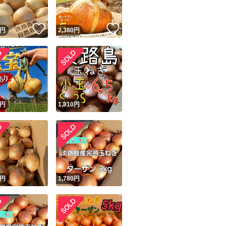
誠意を持って対応
！
いいね！
いいね！
円
2,380
円
破損品の対応につ
画像確認させて頂
確認が出来ない場
対応出来ません。
！
円
1,810
円
円
1,780
円