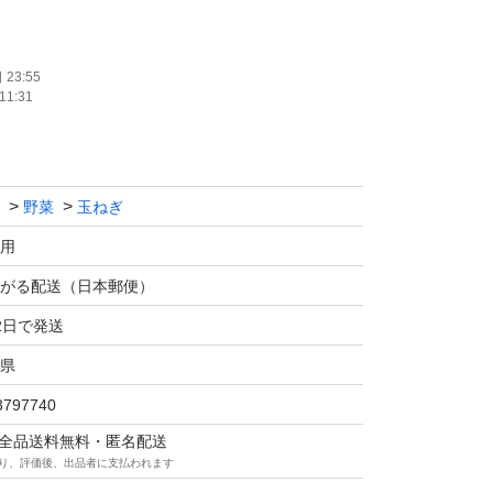
早生(早生)品種
23:55
11:31
野菜
玉ねぎ
重量込み３㎏以内とさせて頂きます
用
の
がる配送（日本郵便）
2日で発送
県
3797740
品と全く変わりません
マは全品送料無料・匿名配送
はとってもリーズナブル価格です。
り、評価後、出品者に支払われます