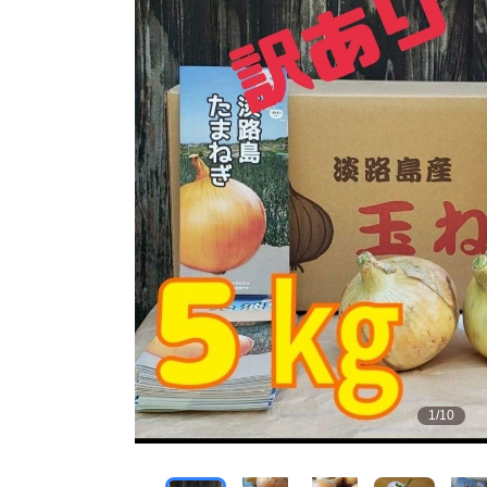
1
/
10