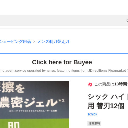
シェービング用品
メンズ剃刀替え刃
Click here for Buyee
ing agent service operated by tenso, featuring items from JDirectItems Fleamarket 
この商品は
13時間
シック ハイ
用 替刃12個
schick
送料無料