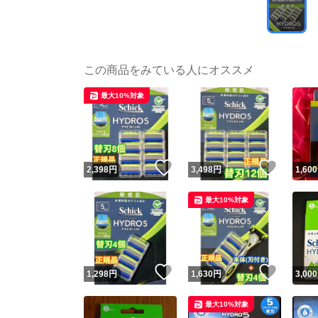
この商品をみている人にオススメ
最大10%対象
いいね！
いいね
2,398
円
3,498
円
1,600
最大10%対象
いいね！
いいね
1,298
円
1,630
円
3,000
最大10%対象