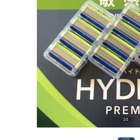
1
/
1