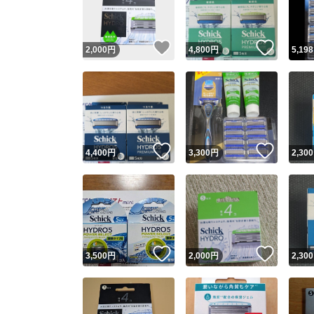
他フ
いいね！
いいね
2,000
円
4,800
円
5,198
スピード
※このバッ
スピ
いいね！
いいね
4,400
円
3,300
円
2,300
スピ
安心
いいね！
いいね
3,500
円
2,000
円
2,300