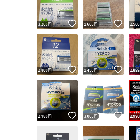
いいね！
いいね
3,200
円
1,600
円
2,500
いいね！
いいね
2,800
円
1,450
円
2,899
Yaho
安心取引
安心
いいね！
いいね
2,980
円
3,000
円
2,990
取引実績
取引