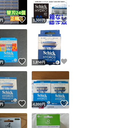
商品情報コピー機
リマ実績◯+
このユーザーは他フリマサービスでの取引実績があります
！
いいね！
いいね！
円
1,300
円
出品ページへ
&安心発送
キャンセル
ジは実績に基づく表示であり、発送を保証しているものではありません
このユーザーは高頻度で24時間以内＆設定した発送日数内に
ード＆安心発送
ます
！
いいね！
いいね！
円
1,850
円
ード発送
このユーザーは高頻度で24時間以内に発送しています
発送
このユーザーは設定した発送日数内に発送しています
！
いいね！
いいね！
円
4,000
円