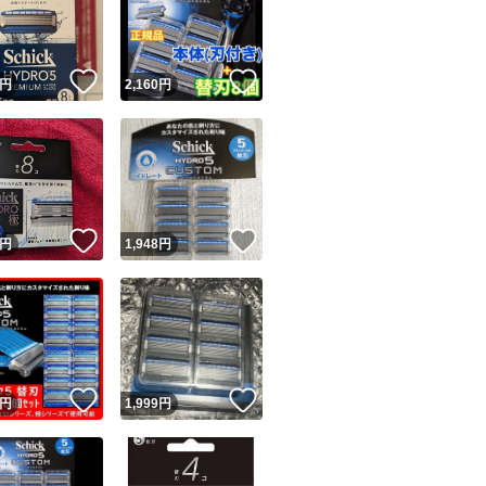
！
いいね！
いいね！
円
2,160
円
ユーザーの実績について
！
いいね！
いいね！
円
1,948
円
o!フリマが定めた一定の基準を満たしたユーザーにバッジを付与しています
出品者
この商品の情報をコピーします
取引出品者
Yahoo!フリマの基準をクリアした安心・安全なユーザーです
！
いいね！
いいね！
商品画像の
無断転載は禁止
されています
円
1,999
円
コピーされた情報は
必ずご自身の商品に合わせて編集
してください
コピーは
1商品につき1回
です
実績◯+
このユーザーはYahoo!フリマの取引を完了させた実績があり