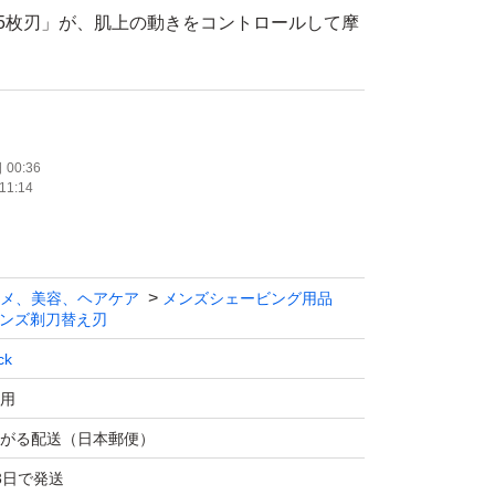
5枚刃」が、肌上の動きをコントロールして摩
マー」で細かい部分も簡単に剃れる
す、シックハイドロ5 プレミアム 敏感肌
00:36
11:14
トから取り出しての発送となります。ドラック
販売されているパッケージはございませんが、
梱包の上発送致します。
メ、美容、ヘアケア
メンズシェービング用品
ンズ剃刀替え刃
ck
用
がる配送（日本郵便）
3日で発送