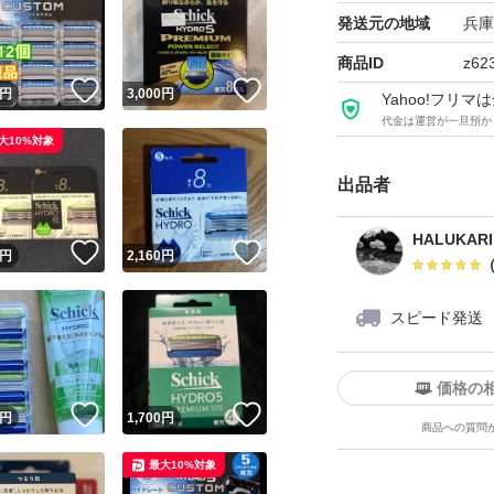
発送元の地域
兵庫
商品ID
z62
！
いいね！
いいね！
円
3,000
円
Yahoo!フリ
代金は運営が一旦預か
大10%対象
出品者
HALUKARI
！
いいね！
いいね！
円
2,160
円
スピード発送
価格の
！
いいね！
いいね！
円
1,700
円
商品への質問
最大10%対象