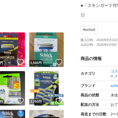
●「スキンガード付
擦を軽減
●「フリップ式トリ
#
schick
別途出品しておりま
購入日時：
2026年6月10日 
出品日時：
2026年6月9日 
用 本体替刃セッ
ストア他量販店で
商品の情報
！
いいね！
いいね！
円
2,500
円
エアパッキンにて
コス
カテゴリ
メ
ブランド
schi
商品の状態
未使
！
いいね！
いいね！
円
2,750
円
配送の方法
おて
発送までの日数
2〜