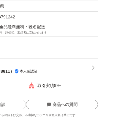
県
3791242
マは全品送料無料・匿名配送
り、評価後、出品者に支払われます
（
8611
）
本人確認済
取引実績99+
相談
商品への質問
からの値下げ交渉、不適切なカテゴリ変更依頼は禁止です