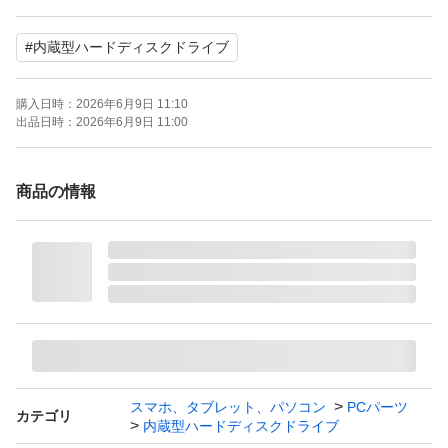
CrystalDiskInfoにて正常表示を確認しております。
#
内蔵型ハードディスクドライブ
詳細は掲載画像をご確認ください。
※禁煙環境下にて使用していました。
購入日時：
2026年6月9日 11:10
出品日時：
2026年6月9日 11:00
【梱包について】
静電防止袋+緩衝材（プチプチ）で保護し、箱に入れてさ
商品の情報
らに緩衝材に包んで発送いたします。
ゆうパケットプラスにてお届けする予定です。
【注意事項】
・中古HDDの特性をご理解いただける方のみご購入くだ
さい
・相性問題や環境差による動作保証はできません
スマホ、タブレット、パソコン
PCパーツ
カテゴリ
内蔵型ハードディスクドライブ
・精密機器のため、商品到着後は必ず動作確認を行ってか