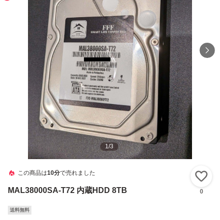
1
/
3
この商品は
10分
で売れました
い
MAL38000SA-T72 内蔵HDD 8TB
0
送料無料