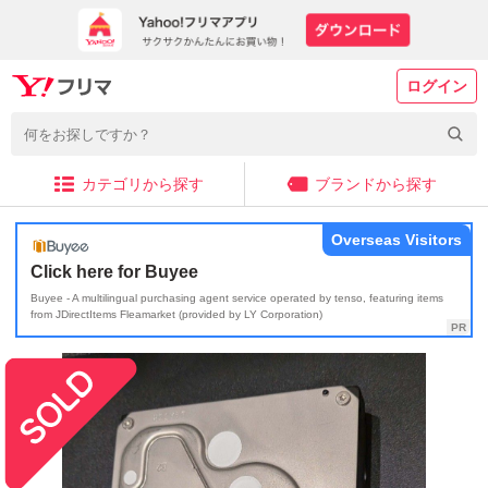
ログイン
カテゴリから探す
ブランドから探す
Overseas Visitors
Click here for Buyee
Buyee - A multilingual purchasing agent service operated by tenso, featuring items
from JDirectItems Fleamarket (provided by LY Corporation)