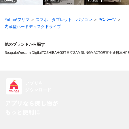
25,600
円
27,500
円
15,260
円
Yahoo!フリマ
スマホ、タブレット、パソコン
PCパーツ
内蔵型ハードディスクドライブ
他のブランドから探す
Seagate
Western Digital
TOSHIBA
HGST
日立
SAMSUNG
MAXTOR
富士通
日本HP