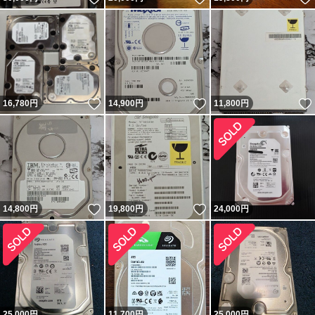
いいね！
いいね！
16,780
円
14,900
円
11,800
円
いいね！
いいね！
14,800
円
19,800
円
24,000
円
25,000
円
11,700
円
25,000
円