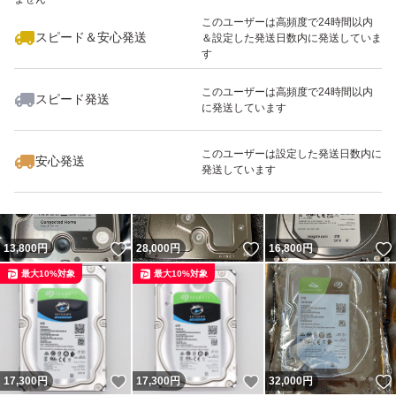
このユーザーは高頻度で24時間以内
スピード＆安心発送
＆設定した発送日数内に発送していま
す
このユーザーは高頻度で24時間以内
スピード発送
に発送しています
いいね！
いいね！
21,480
円
15,680
円
10,000
円
このユーザーは設定した発送日数内に
安心発送
発送しています
いいね！
いいね！
13,800
円
28,000
円
16,800
円
最大10%対象
最大10%対象
いいね！
いいね！
17,300
円
17,300
円
32,000
円