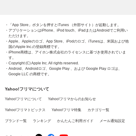
・「App Store」ボタンを押すとiTunes （外部サイト）が起動します。
・アプリケーションはiPhone、iPod touch、iPadまたはAndroidでご利用い
ただけます。
・Apple、Appleのロゴ、App Store、iPodのロゴ、iTunesは、米国および他
国のApple Inc.の登録商標です。
・iPhone商標は、アイホン株式会社のライセンスに基づき使用されていま
す。
・Copyright (C) Apple Inc. All rights reserved.
・Android、Androidロゴ、Google Play 、および Google Play ロゴは、
Google LLC の商標です。
Yahoo!フリマについて
Yahoo!フリマについて
Yahoo!フリマからのお知らせ
Yahoo!フリマトピックス
Yahoo!フリマ特集
カテゴリ一覧
ブランド一覧
ランキング
かんたんご利用ガイド
メール通知設定