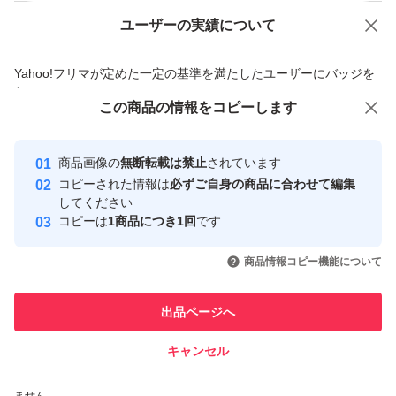
ユーザーの実績について
価格の相談
商品への質問
商品への質問からの値下げ交渉、不適切なカテゴリ変更依頼は禁止です
Yahoo!フリマが定めた一定の基準を満たしたユーザーにバッジを
付与しています
この商品をみている人にオススメ
この商品の情報をコピーします
安心取引出品者
最大10%対象
Yahoo!フリマの基準をクリアした安
安心取引出品者
商品画像の
無断転載は禁止
されています
心・安全なユーザーです
コピーされた情報は
必ずご自身の商品に合わせて編集
取引実績
してください
コピーは
1商品につき1回
です
このユーザーはYahoo!フリマの取
取引実績◯+
いいね！
いいね！
15,000
円
27,000
円
16,800
円
引を完了させた実績があります
商品情報コピー機能について
最大10%対象
このユーザーは他フリマサービス
他フリマ実績◯+
出品ページへ
での取引実績があります
キャンセル
スピード&安心発送
いいね！
いいね！
27,500
※このバッジは実績に基づく表示であり、発送を保証しているものではあり
円
24,800
円
27,980
円
ません