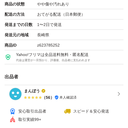
商品の状態
やや傷や汚れあり
ら受取評価をお願いいたします
配送の方法
おてがる配送（日本郵便）
※取引の仕組み上、評価後は返品・返金等の対応ができな
発送までの日数
1〜2日で発送
くなりますのでご了承ください。
発送元の地域
長崎県
商品ID
z623785252
Yahoo!フリマは全品送料無料・匿名配送
代金は運営が一旦預かり、評価後、出品者に支払われます
出品者
まんぼう
（
56
）
本人確認済
安心取引出品者
スピード＆安心発送
取引実績99+