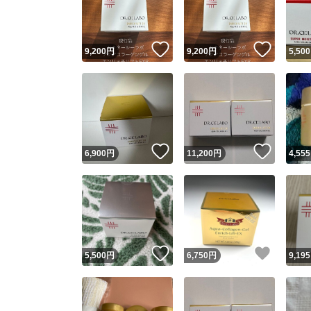
他フ
いいね！
いいね
9,200
円
9,200
円
5,500
スピード
※このバッ
スピ
いいね！
いいね
6,900
円
11,200
円
4,555
スピ
安心
いいね！
いいね
5,500
円
6,750
円
9,195