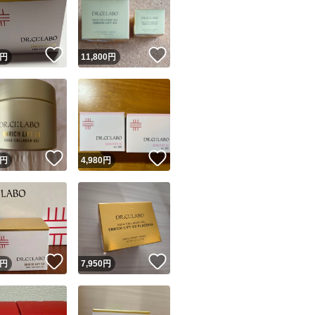
！
いいね！
いいね！
円
11,800
円
ユーザーの実績について
！
いいね！
いいね！
円
4,980
円
o!フリマが定めた一定の基準を満たしたユーザーにバッジを付与しています
出品者
この商品の情報をコピーします
取引出品者
Yahoo!フリマの基準をクリアした安心・安全なユーザーです
！
いいね！
いいね！
商品画像の
無断転載は禁止
されています
円
7,950
円
コピーされた情報は
必ずご自身の商品に合わせて編集
してください
コピーは
1商品につき1回
です
実績◯+
このユーザーはYahoo!フリマの取引を完了させた実績があり