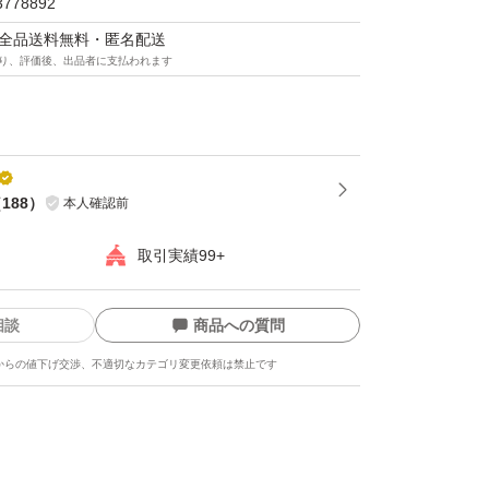
3778892
マは全品送料無料・匿名配送
り、評価後、出品者に支払われます
（
188
）
本人確認前
取引実績99+
相談
商品への質問
からの値下げ交渉、不適切なカテゴリ変更依頼は禁止です