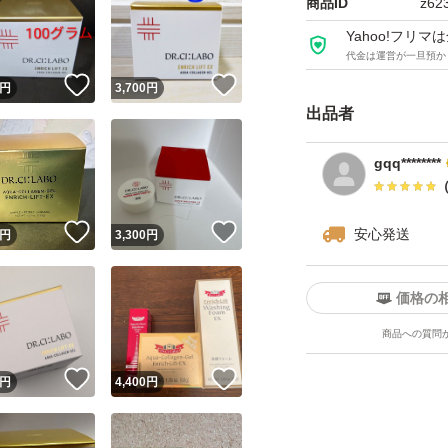
商品ID
z62
Yahoo!フリ
代金は運営が一旦預か
！
いいね！
いいね！
円
3,700
円
出品者
gqq********
！
いいね！
いいね！
安心発送
円
3,300
円
価格の
商品への質問
！
いいね！
いいね！
円
4,400
円