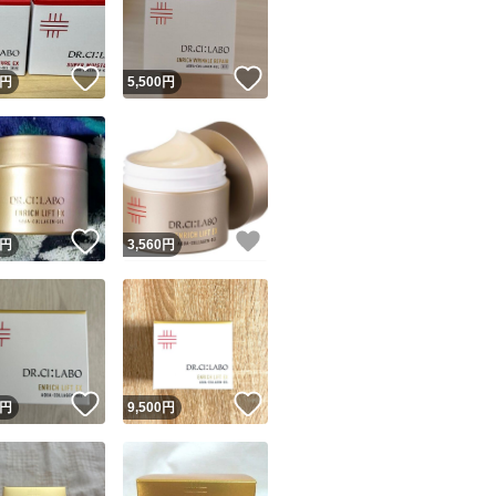
商品情報コピー機
リマ実績◯+
このユーザーは他フリマサービスでの取引実績があります
！
いいね！
いいね！
円
5,500
円
出品ページへ
&安心発送
キャンセル
ジは実績に基づく表示であり、発送を保証しているものではありません
このユーザーは高頻度で24時間以内＆設定した発送日数内に
ード＆安心発送
ます
！
いいね！
いいね！
円
3,560
円
ード発送
このユーザーは高頻度で24時間以内に発送しています
発送
このユーザーは設定した発送日数内に発送しています
！
いいね！
いいね！
円
9,500
円