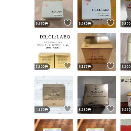
いいね！
いいね
9,550
円
6,980
円
9,800
いいね！
いいね
6,300
円
5,177
円
3,200
Yaho
安心取引
安心
いいね！
いいね
4,750
円
3,680
円
9,650
取引実績
取引