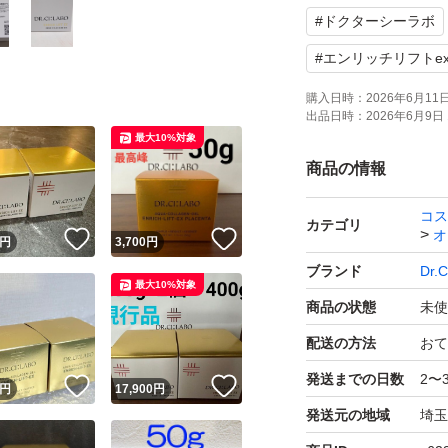
#
ドクターシーラボ
#
エンリッチリフトe
購入日時：
2026年6月11日 
出品日時：
2026年6月9日 
最大10%対象
商品の情報
コス
カテゴリ
オ
！
いいね！
いいね！
円
3,700
円
ブランド
Dr.
最大10%対象
商品の状態
未使
配送の方法
おて
発送までの日数
2〜
！
いいね！
いいね！
円
17,900
円
発送元の地域
埼玉