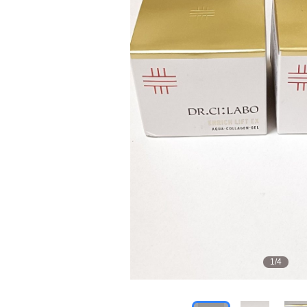
1
/
4