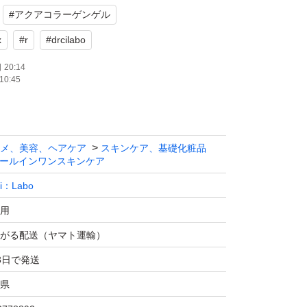
#
アクアコラーゲンゲル
x
#
r
#
drcilabo
20:14
10:45
メ、美容、ヘアケア
スキンケア、基礎化粧品
ールインワンスキンケア
Ci：Labo
用
がる配送（ヤマト運輸）
3日で発送
県