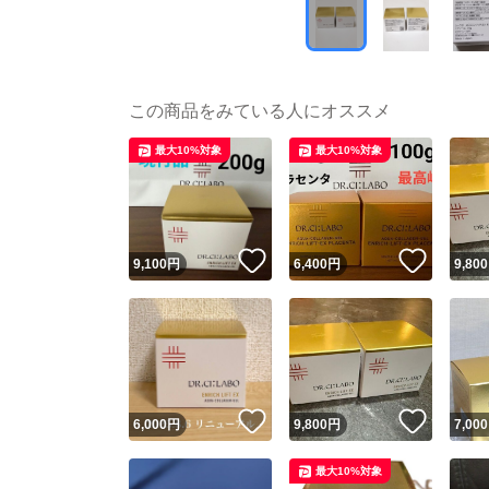
この商品をみている人にオススメ
最大10%対象
最大10%対象
いいね！
いいね
9,100
円
6,400
円
9,800
いいね！
いいね
6,000
円
9,800
円
7,000
最大10%対象