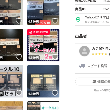
発送元の地域
埼玉
商品ID
z62
Yahoo!フリ
！
いいね！
いいね！
円
4,730
円
代金は運営が一旦預か
最大10%対象
出品者
カテ変× 再
！
いいね！
いいね！
円
4,899
円
スピード発送
価格の
商品への質問
！
いいね！
いいね！
円
4,850
円