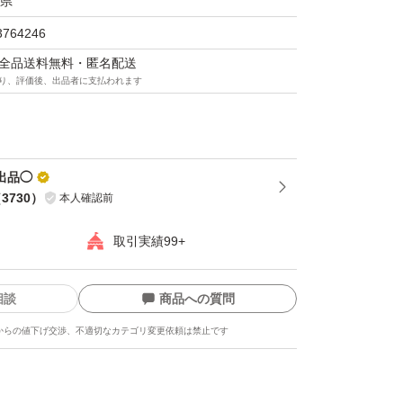
県
3764246
マは全品送料無料・匿名配送
り、評価後、出品者に支払われます
出品◯
（
3730
）
本人確認前
取引実績99+
相談
商品への質問
からの値下げ交渉、不適切なカテゴリ変更依頼は禁止です