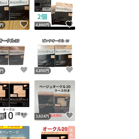
！
いいね！
いいね！
円
4,890
円
ユーザーの実績について
！
いいね！
いいね！
円
4,850
円
o!フリマが定めた一定の基準を満たしたユーザーにバッジを付与しています
出品者
この商品の情報をコピーします
取引出品者
Yahoo!フリマの基準をクリアした安心・安全なユーザーです
！
いいね！
いいね！
商品画像の
無断転載は禁止
されています
円
3,624
円
コピーされた情報は
必ずご自身の商品に合わせて編集
してください
コピーは
1商品につき1回
です
実績◯+
このユーザーはYahoo!フリマの取引を完了させた実績があり