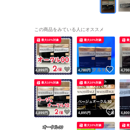
この商品をみている人にオススメ
最大10%対象
最大10%対象
最
いいね！
いいね
4,899
円
4,780
円
4,700
最大10%対象
最大10%対象
いいね！
いいね
4,899
円
4,895
円
4,800
最大10%対象
最