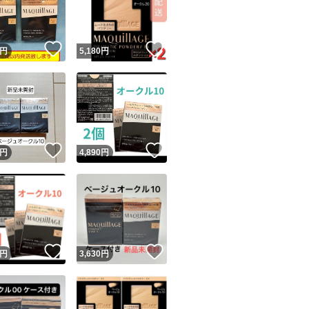
商品情報コピー機
リマ実績◯+
このユーザーは他フリマサービスでの取引実績があります
！
いいね！
いいね！
円
5,180
円
出品ページへ
&安心発送
キャンセル
ジは実績に基づく表示であり、発送を保証しているものではありません
このユーザーは高頻度で24時間以内＆設定した発送日数内に
ード＆安心発送
ます
！
いいね！
いいね！
円
4,890
円
ード発送
このユーザーは高頻度で24時間以内に発送しています
発送
このユーザーは設定した発送日数内に発送しています
！
いいね！
いいね！
円
3,630
円