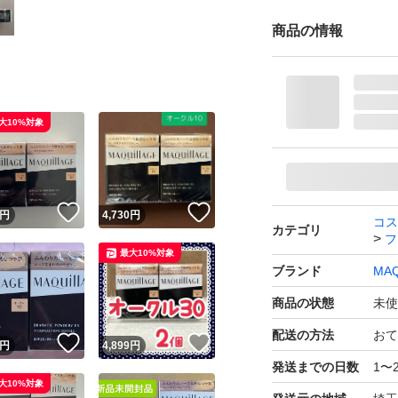
商品の情報
大10%対象
！
いいね！
いいね！
円
4,730
円
コス
カテゴリ
フ
最大10%対象
ブランド
MAQ
商品の状態
未使
配送の方法
おて
！
いいね！
いいね！
円
4,899
円
発送までの日数
1〜
大10%対象