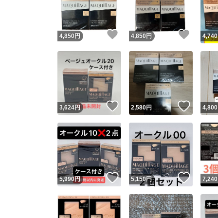
他フ
いいね！
いいね
4,850
円
4,850
円
4,740
スピード
※このバッ
スピ
いいね！
いいね
3,624
円
2,580
円
4,800
スピ
安心
いいね！
いいね
5,990
円
5,150
円
7,240